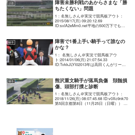
障害未勝利戦のあからさまな「勝
話題
ちたくない」問題
1：名無しさん＠実況で競馬板アウト：
2015/08/17(月) 09:20:12.69
ID:sxlA2eMm0.net平地の500万下でもそ
ういうことは多少あるみたいだけど 障害
未勝利戦は露骨すぎる 勝てばすぐオープ
ンで勝負にならんから未...
障害で1番上手い騎手って誰なの
騎手
かな？
1： 名無しさん＠実況で競馬板アウ
ト:2014/01/06(月) 21:07:54.33
ID:TvkkJLYI02013年は高田くんがリーデ
ィングとったけど
熊沢重文騎手が落馬負傷 頚髄損
騎手
傷、頭部打撲と診断
1：名無しさん＠実況で競馬板アウト：
2018/11/26(月) 08:07:45.68 ID:v0Xc9nk70
第5回京都第8日（11月25日（日曜）） 競
走中止 4R 7番 ウインレーベン号（熊
沢 重文騎手） 1周目3号障害飛越着地時
に転...