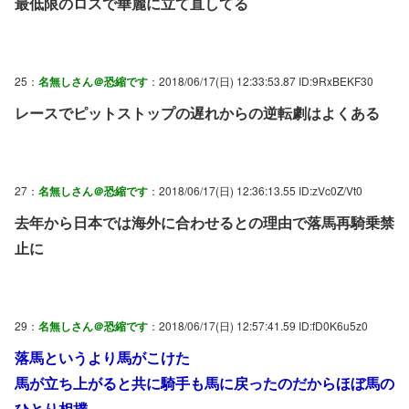
最低限のロスで華麗に立て直してる
25：
名無しさん＠恐縮です
：2018/06/17(日) 12:33:53.87 ID:9RxBEKF30
レースでピットストップの遅れからの逆転劇はよくある
27：
名無しさん＠恐縮です
：2018/06/17(日) 12:36:13.55 ID:zVc0Z/Vt0
去年から日本では海外に合わせるとの理由で落馬再騎乗禁
止に
29：
名無しさん＠恐縮です
：2018/06/17(日) 12:57:41.59 ID:fD0K6u5z0
落馬というより馬がこけた
馬が立ち上がると共に騎手も馬に戻ったのだからほぼ馬の
ひとり相撲