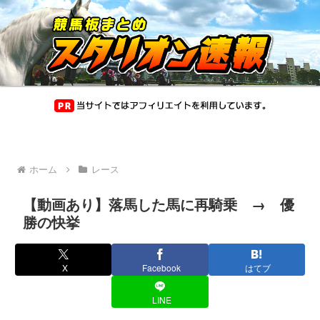
ホーム
レース
【動画あり】落馬した馬に再騎乗 → 優
勝の快挙
X
Facebook
はてブ
LINE