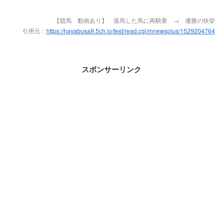
【競馬 動画あり】 落馬した馬に再騎乗 → 優勝の快挙
引用元：
https://hayabusa9.5ch.io/test/read.cgi/mnewsplus/1529204764
スポンサーリンク