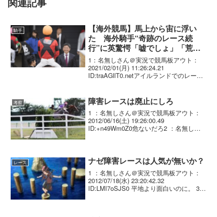
関連記事
【海外競馬】馬上から宙に浮い
騎手
た 海外騎手“奇跡のレース続
行”に英驚愕「嘘でしょ」「荒々
しい」
1：名無しさん＠実況で競馬板アウト：
2021/02/01(月) 11:26:24.21
ID:traAGllT0.netアイルランドでのレース
映像にファン「現実じゃないみたい」海
外競馬の障害レースで落馬寸前でギリギ
リ持ち直した驚愕の映像が話...
障害レースは廃止にしろ
考察
1 ：名無しさん＠実況で競馬板アウト：
2012/06/16(土) 19:26:00.49
ID:+n49Wm0Z0危ないだろ2 ：名無しさ
ん＠実況で競馬板アウト：2012/06/16(土)
19:28:22.52 ID:+KgeK3we0そ...
ナゼ障害レースは人気が無いか？
レース
1 ：名無しさん＠実況で競馬板アウト：
2012/07/18(水) 23:20:42.32
ID:LMI7oSJS0 平地より面白いのに。 3
：名無しさん＠実況で競馬板アウト：
2012/07/18(水) 23:23:30.58 ID:wCp...