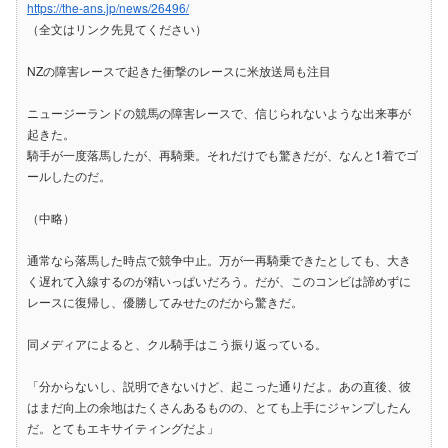
https://the-ans.jp/news/26496/
（全文はリンク先見てください）
NZの障害レースで起きた衝撃のレースに米放送局も注目
ニュージーランドの競馬の障害レースで、信じられないような出来事が
起きた。
騎手が一度落馬したが、再騎乗。それだけでも驚きだが、なんと1着でゴ
ールしたのだ。
（中略）
通常なら落馬した時点で競争中止。万が一再騎乗できたとしても、大き
く遅れて入線するのが精いっぱいだろう。だが、このコンビは諦めずに
レースに復帰し、優勝してみせたのだから驚きだ。
同メディアによると、クル騎手はこう振り返っている。
「分からないし、説明できないけど、起こった通りだよ。あの直後、彼
はまだ向上の余地はたくさんあるものの、とても上手にジャンプしたん
だ。とてもエキサイティングだよ」