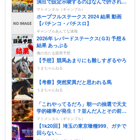
演出で設定示唆するのはなんで許されて
るの？
マトメンタル（ギャンブル）
ホープフルステークス 2024 結果 動画
【パチンコ・パチスロ】
ギャンブルあんてな速報
2026年 レパードステークス(Ｇ3) 予想＆
結果 あっぷる
俺の当たる競馬予想
【予想】競馬あまりにも難しすぎるやろ
うまちゃんねる
【考察】突然変異だと思われる馬
うまちゃんねる
「これやってるだろ」朝一の抽選で天文
学的確率が発生！？並んだ人とその前後
で連番が出てしまう…
マトメンタル（ギャンブル）
【1k20回】埼玉の東京喰種999、ガチで
回らない…