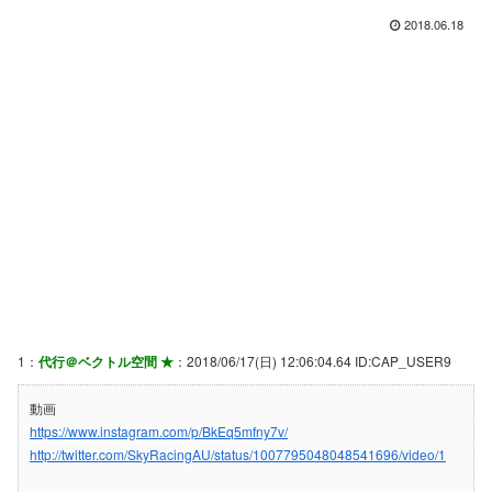
2018.06.18
1：
代行＠ベクトル空間 ★
：2018/06/17(日) 12:06:04.64 ID:CAP_USER9
動画
https://www.instagram.com/p/BkEq5mfny7v/
http://twitter.com/SkyRacingAU/status/1007795048048541696/video/1