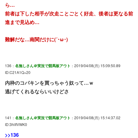
ら…
前者は下した相手が次走ことごとく好走、後者は更なる前
進まで見込め…
難解だな…南関だけに(´･ω･)
136：
名無しさん＠実況で競馬板アウト
：2019/04/08(月) 15:09:50.89
ID:C21A1Q+20
内枠のコパキンを買っちゃう奴って…ｗ
逃げてくれるならいいけどさ
141：
名無しさん＠実況で競馬板アウト
：2019/04/08(月) 15:14:37.02
ID:3hiIfVWK0
>>136