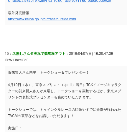
k_raceDate=2019%2f04%2f10&k_raceNo=11&k_babaCode=20
場外発売情報
http://www.keiba.go.jp/dirtrace/outside.html
15：
名無しさん＠実況で競馬板アウト
：2019/04/07(日) 16:20:47.39
ID:WIHbzeGn0
賀来賢人さん来場！トークショー＆プレゼンター！
4月10日（水）、東京スプリント（JpnIII）当日にTCKイメージキャラク
ターの賀来賢人さんが来場し、トークショーを実施するほか、東京スプ
リントの表彰式プレゼンターも務めていただきます。
トークショーでは、トゥインクルレースの印象やすでに撮影が行われた
TVCMの裏話などをお話しいただきます！
実施日：