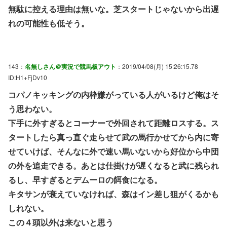
無駄に控える理由は無いな。芝スタートじゃないから出遅
れの可能性も低そう。
143：
名無しさん＠実況で競馬板アウト
：2019/04/08(月) 15:26:15.78
ID:H1+FjDv10
コパノキッキングの内枠嫌がっている人がいるけど俺はそ
う思わない。
下手に外すぎるとコーナーで外回されて距離ロスする。ス
タートしたら真っ直ぐ走らせて武の馬行かせてから内に寄
せていけば、そんなに外で速い馬いないから好位から中団
の外を追走できる。あとは仕掛けが遅くなると武に残られ
るし、早すぎるとデムーロの餌食になる。
キタサンが衰えていなければ、森はイン差し狙がくるかも
しれない。
この４頭以外は来ないと思う