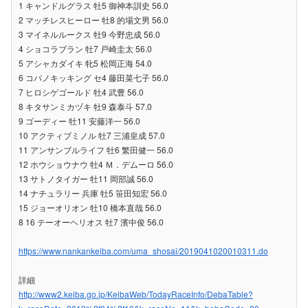
1 キャンドルグラス 牡5 御神本訓史 56.0
2 マッチレスヒーロー 牡8 的場文男 56.0
3 マイネルルークス 牡9 今野忠成 56.0
4 ショコラブラン 牡7 戸崎圭太 56.0
5 アシャカダイキ 牝5 松岡正海 54.0
6 コパノキッキング セ4 藤田菜七子 56.0
7 ヒロシゲゴールド 牡4 武豊 56.0
8 キタサンミカヅキ 牡9 森泰斗 57.0
9 ゴーディー 牡11 安藤洋一 56.0
10 アクティブミノル 牡7 三浦皇成 57.0
11 アンサンブルライフ 牡6 繁田健一 56.0
12 ホウショウナウ 牡4 Ｍ．デムーロ 56.0
13 サトノタイガー 牡11 岡部誠 56.0
14 ナチュラリー 兵庫 牡5 笹田知宏 56.0
15 ジョーオリオン 牡10 橋本直哉 56.0
8 16 テーオーヘリオス 牡7 濱中俊 56.0
https://www.nankankeiba.com/uma_shosai/2019041020010311.do
詳細
http://www2.keiba.go.jp/KeibaWeb/TodayRaceInfo/DebaTable?