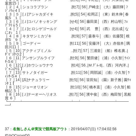
葉賞15┃
┃２ │４ │ショコラブラン .[牡7]│56│戸崎圭│（大）藤田輝│ﾌ
ｼﾞﾉｳｪ-4┃
┃３ │５ │[Ｊ]アシャカダイキ .[牝5]│54│松岡正│（東）鈴木伸│春
風S １┃
┃３ │６ │[Ｊ]コパノキッキング [せ4]│56│藤田菜│（西）村山明│ﾌｪ
ﾌﾞﾗﾘｓ5┃
┃４ │７ │[Ｊ]ヒロシゲゴールド [せ4]│56│武 豊│（西）北出成│な
にわ 1┃
┃４ │８ │キタサンミカヅキ .[牡9]│57│森泰斗│（船）佐藤賢│根
岸S ９┃
┃５ │９ │ゴーディー [牡11]│56│安藤洋│（大）赤嶺本│隅
田川11┃
┃５ │10│アクティブミノル ..[牡7]│57│三浦皇│（船）椎名廣..|
ﾀﾞﾋﾞｽﾀＯ2┃
┃６ │11│アンサンブルライフ .[牡9]│56│繁田健│（浦）小久智│ｳｨﾝ
ﾀ-S６┃
┃６ │12│[Ｊ]ホウショウナウ [牡4]│56..|Ｍ.ﾃﾞﾑ-ﾛ|..（西）河内洋..|
ｼﾞｬﾆｭｱﾘ1┃
┃７ │13│サトノタイガー .[牡11]│56│岡部誠│（浦）小久智│ｳ
ｨﾝﾀ-S４┃
┃７ │14│[兵]ナチュラリー [牡5]│56│笹田知│（園）新子雅│園ｳｨ
ﾝﾀ 1┃
┃８ │15│ジョーオリオン [牡10]│56│橋本直│（浦）小久智│船
橋記 ５┃
┃８ │16│[Ｊ]テーオーヘリオス ..[牡7]│56│濱中俊│（西）梅田智│黒船
賞 ６┃
┗━┷━┷━━━━━━━━━━━━━┷━┷━━━┷━━━━━┷━━━
━┛
37：
名無しさん＠実況で競馬板アウト
：2019/04/07(日) 17:04:02.56
ID:bQCocvqD0