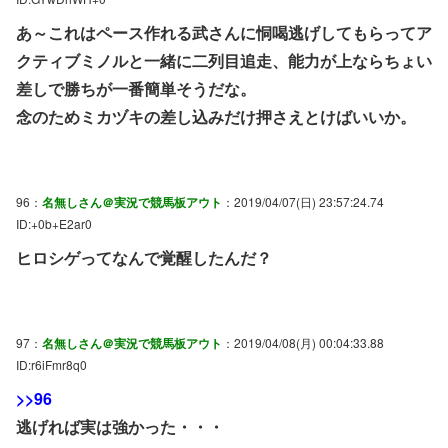
あ～これはペース作れる武さんに恫喝逃げしてもらってア
クティブミノルと一緒に二列目追走、能力が上ならちょい
差しで勝ちが一番簡単そうだな。
念のためミカヅキの差し込みだけ押さえとけばいいか。
96：
名無しさん＠実況で競馬板アウト
：2019/04/07(日) 23:57:24.74
ID:+0b+E2ar0
ヒロシゲってなんで覚醒したんだ？
97：
名無しさん＠実況で競馬板アウト
：2019/04/08(月) 00:04:33.88
ID:r6iFmr8q0
>>96
逃げれば実は強かった・・・