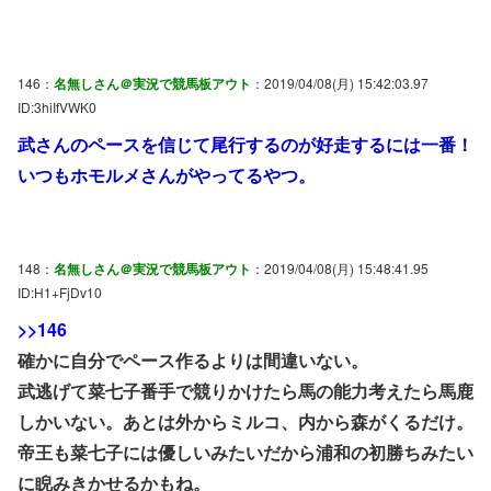
146：
名無しさん＠実況で競馬板アウト
：2019/04/08(月) 15:42:03.97
ID:3hiIfVWK0
武さんのペースを信じて尾行するのが好走するには一番！
いつもホモルメさんがやってるやつ。
148：
名無しさん＠実況で競馬板アウト
：2019/04/08(月) 15:48:41.95
ID:H1+FjDv10
>>146
確かに自分でペース作るよりは間違いない。
武逃げて菜七子番手で競りかけたら馬の能力考えたら馬鹿
しかいない。あとは外からミルコ、内から森がくるだけ。
帝王も菜七子には優しいみたいだから浦和の初勝ちみたい
に睨みきかせるかもね。