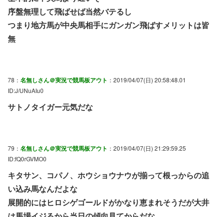
序盤無理して飛ばせば当然バテるし
つまり地方馬が中央馬相手にガンガン飛ばすメリットは皆
無
78：
名無しさん＠実況で競馬板アウト
：2019/04/07(日) 20:58:48.01
ID:J/UNuAIu0
サトノタイガー元気だな
79：
名無しさん＠実況で競馬板アウト
：2019/04/07(日) 21:29:59.25
ID:fQ0rGVMO0
キタサン、コパノ、ホウショウナウが揃って根っからの追
い込み馬なんだよな
展開的にはヒロシゲゴールドがかなり恵まれそうだが大井
は馬場イジるから当日の傾向見てからだな