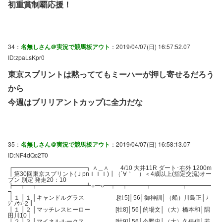
初重賞制覇応援！
34：
名無しさん＠実況で競馬板アウト
：2019/04/07(日) 16:57:52.07
ID:zpaLsKpr0
東京スプリントは黙っててもミーハーが押し寄せるだろう
から
今週はブリリアントカップに全力だな
35：
名無しさん＠実況で競馬板アウト
：2019/04/07(日) 16:58:13.07
ID:NF4dQc2T0
┏━━━━━━━━━━━━┓ ∧＿∧ 4/10 大井11R ダート･右外 1200m
┃第30回東京スプリント(ＪpnＩＩＩ)┃（´∀｀ ）＜4歳以上(指定交流)オー
プン 別定 発走20：10
┣━┯━┯━━━━━━━━┻○━○━┯━┯━━━┯━━━━━┯━━━━
┓
┃１ │１ │キャンドルグラス .[牡5]│56│御神訓│（船）川島正│ﾌ
ｼﾞﾉｳｪ-2┃
┃１ │２ │マッチレスヒーロー [牡8]│56│的場文│（大）橋本和│隅
田川10┃
┃２ │３ │マイネルルークス .[牡9]│56│今野忠│（大）久保信│若