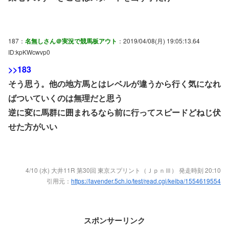
187：
名無しさん＠実況で競馬板アウト
：2019/04/08(月) 19:05:13.64
ID:kpKWcwvp0
>>183
そう思う。他の地方馬とはレベルが違うから行く気になれ
ばついていくのは無理だと思う
逆に変に馬群に囲まれるなら前に行ってスピードどねじ伏
せた方がいい
4/10 (水) 大井11R 第30回 東京スプリント（ＪｐｎⅢ） 発走時刻 20:10
引用元：
https://lavender.5ch.io/test/read.cgi/keiba/1554619554
スポンサーリンク