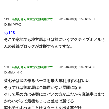
149：
名無しさん＠実況で競馬板アウト
：2019/04/08(月) 15:56:05.61
ID:3hiIfVWK0
>>148
そこで意地でも地方馬よりは前にいくアクティブミノルさ
んの後続ブロックが炸裂するんですな。
183：
名無しさん＠実況で競馬板アウト
：2019/04/08(月) 18:59:34.36
ID:MIab/nNh0
菜七子は武の作るペースを最大限利用すればいい
そうすれば後続馬は全部届かない展開になる
そして馬の力は確実にコパノの方が上だから直線半ばまで
かわいがって最後ちょっと差せば勝てる
菜七子のすべきことはスタートを出す事だけ