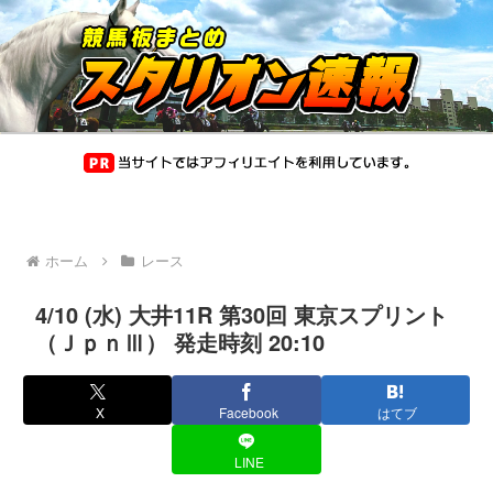
ホーム
レース
4/10 (水) 大井11R 第30回 東京スプリント
（ＪｐｎⅢ） 発走時刻 20:10
X
Facebook
はてブ
LINE