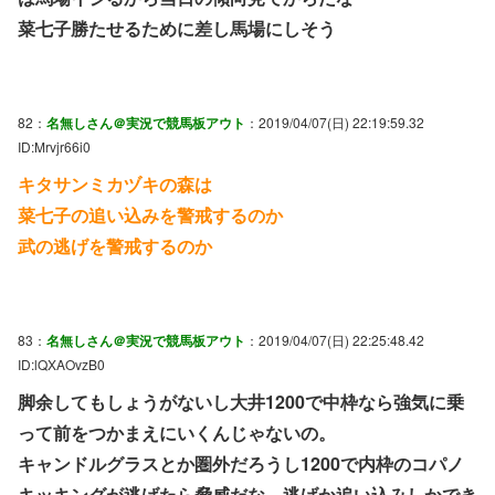
菜七子勝たせるために差し馬場にしそう
82：
名無しさん＠実況で競馬板アウト
：2019/04/07(日) 22:19:59.32
ID:Mrvjr66i0
キタサンミカヅキの森は
菜七子の追い込みを警戒するのか
武の逃げを警戒するのか
83：
名無しさん＠実況で競馬板アウト
：2019/04/07(日) 22:25:48.42
ID:lQXAOvzB0
脚余してもしょうがないし大井1200で中枠なら強気に乗
って前をつかまえにいくんじゃないの。
キャンドルグラスとか圏外だろうし1200で内枠のコパノ
キッキングが逃げたら脅威だな。逃げか追い込みしかでき