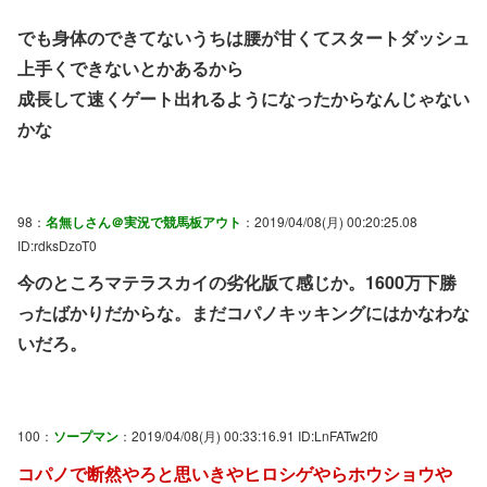
でも身体のできてないうちは腰が甘くてスタートダッシュ
上手くできないとかあるから
成長して速くゲート出れるようになったからなんじゃない
かな
98：
名無しさん＠実況で競馬板アウト
：2019/04/08(月) 00:20:25.08
ID:rdksDzoT0
今のところマテラスカイの劣化版て感じか。1600万下勝
ったばかりだからな。まだコパノキッキングにはかなわな
いだろ。
100：
ソープマン
：2019/04/08(月) 00:33:16.91 ID:LnFATw2f0
コパノで断然やろと思いきやヒロシゲやらホウショウや