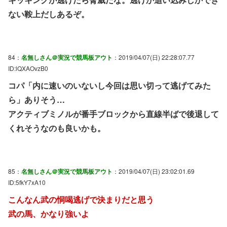
ない鞍上だしあるぞ。
84：
名無しさん＠実況で競馬板アウト
：2019/04/07(日) 22:28:07.77
ID:lQXAOvzB0
コパ「内に速いのいないし今回は思い切って逃げてみた
ら」ありそう…
アクティブミノルが番手ブロックから直線半ばで後退して
くれそうなのも良いかも。
85：
名無しさん＠実況で競馬板アウト
：2019/04/07(日) 23:02:01.69
ID:5fkY7xA10
こんなん武の恫喝逃げで決まりだと思う
武の馬、かなり強いよ