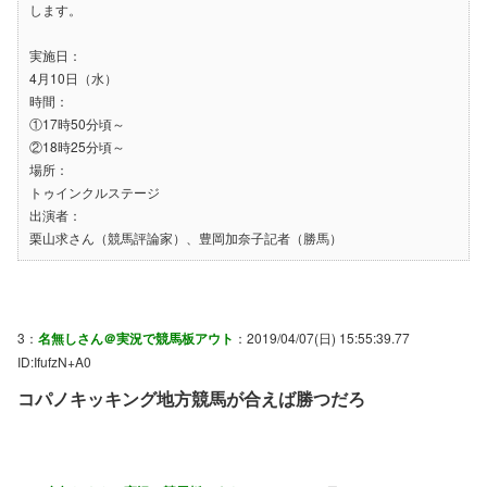
します。
実施日：
4月10日（水）
時間：
①17時50分頃～
②18時25分頃～
場所：
トゥインクルステージ
出演者：
栗山求さん（競馬評論家）、豊岡加奈子記者（勝馬）
3：
名無しさん＠実況で競馬板アウト
：2019/04/07(日) 15:55:39.77
ID:IfufzN+A0
コパノキッキング地方競馬が合えば勝つだろ