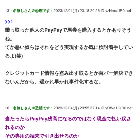
13：
名無しさん＠恐縮です
：2023/12/04(月) 23:18:29.26 ID:yzNmcLtR0.net
>>1
乗っ取った他人のPayPayで馬券を購入するとかありそう
ね。
てか悪い奴らはそれをどう実現するか既に検討着手してい
るよ(笑)
クレジットカード情報を盗み出す取るとか百パー解決でき
ないんだから、遅かれ早かれ事件化するな。
16：
名無しさん＠恐縮です
：2023/12/04(月) 23:55:37.14 ID:yRWe1QlD0.net
当たったらPayPay残高になるのではなく現金で払い戻さ
れるのか
その専用の端末で引き出せるのか