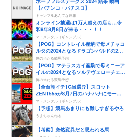
ホープフルステークス 2024 結果 動画
【パチンコ・パチスロ】
ギャンブルあんてな速報
オンライン抽選は1万人超えの店も…令
和8年8月8日が来る・・・！！
マトメンタル（ギャンブル）
【POG】コントレイル産駒で母メチャコ
ルタの2024となるドラゴンバルドの2歳
情報
俺の当たる競馬予想
【POG】マテラスカイ産駒で母ミニーア
イルの2024となるソルテヴェローチェの
2歳情報
俺の当たる競馬予想
【全台朝イチ1G当選!?】スロット
ZENT555が8月7日のハナハナにモーニ
ングを仕込んだらしいｗｗｗｗ
マトメンタル（ギャンブル）
【予想】競馬あまりにも難しすぎるやろ
うまちゃんねる
【考察】突然変異だと思われる馬
うまちゃんねる