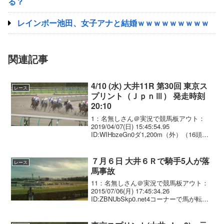
る？
レインボー池田、女子アナと結婚ｗｗｗｗｗｗｗｗｗ
関連記事
4/10 (水) 大井11R 第30回 東京ス
レース
プリント（ＪｐｎⅢ） 発走時刻
20:10
1：名無しさん＠実況で競馬板アウト：
2019/04/07(日) 15:45:54.95
ID:WIHbzeGn0ダ1,200m（外）（16頭）
発走時刻 20:10 サラブレッド系 ４歳以
上 別定（重賞競走）指定 1 キャンドルグ
ラス 牡5...
７月６日 大井６Ｒで騎手5人が落
レース
馬事故
11：名無しさん＠実況で競馬板アウト：
2015/07/06(月) 17:45:34.26
ID:ZBNUbSkp0.net4コーナーで馬が転倒
後ろの馬も巻き添え みたいな感じでした
現地より15：名無しさん＠実況で競馬板
アウト：2015/...