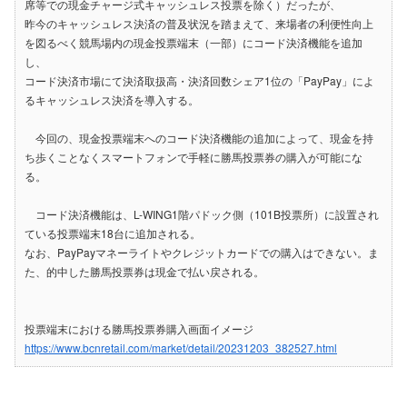
席等での現金チャージ式キャッシュレス投票を除く）だったが、
昨今のキャッシュレス決済の普及状況を踏まえて、来場者の利便性向上
を図るべく競馬場内の現金投票端末（一部）にコード決済機能を追加
し、
コード決済市場にて決済取扱高・決済回数シェア1位の「PayPay」によ
るキャッシュレス決済を導入する。
今回の、現金投票端末へのコード決済機能の追加によって、現金を持
ち歩くことなくスマートフォンで手軽に勝馬投票券の購入が可能にな
る。
コード決済機能は、L-WING1階パドック側（101B投票所）に設置され
ている投票端末18台に追加される。
なお、PayPayマネーライトやクレジットカードでの購入はできない。ま
た、的中した勝馬投票券は現金で払い戻される。
投票端末における勝馬投票券購入画面イメージ
https://www.bcnretail.com/market/detail/20231203_382527.html