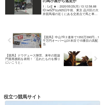
の馬小屋から逃走か
1：Lv][ ★：2020/05/25(月) 13:12:58.88
ID:iw5ZFtzy925日午前、東京 品川区の大
井競馬場の近くにある交差点で馬と車が
ぶつかる事故がありました。 警視庁と競
馬場は馬小屋から逃げたとみて、詳しい
状況を調...
【競馬】中山7R３連単で1353万390円…1
千万円オーバーは31本目で15番目の高配
当
【競馬】ドウデュース陣営、来年の凱旋
門賞再挑戦を表明！「忘れたものを獲り
にいこうと」
役立つ競馬サイト