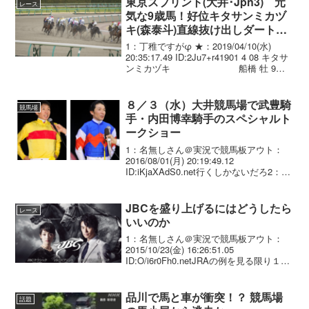
東京スプリント(大井･Jpn3) 元
レース
気な9歳馬！好位キタサンミカヅ
キ(森泰斗)直線抜け出しダートG3
勝目 菜七子コパノキッキング2
1：丁稚ですがφ ★：2019/04/10(水)
着
20:35:17.49 ID:2Ju7+r41901 4 08 キタサ
ンミカヅキ 船橋 牡 9
57.0 森泰斗(船橋) 佐藤賢 522 . -6 1:11:6
02 3 0...
８／３（水）大井競馬場で武豊騎
競馬場
手・内田博幸騎手のスペシャルト
ークショー
1：名無しさん＠実況で競馬板アウト：
2016/08/01(月) 20:19:49.12
ID:iKjaXAdS0.net行くしかないだろ2：名
無しさん＠実況で競馬板アウト：
2016/08/01(月) 20:25:23.14 ID:fLGWe...
JBCを盛り上げるにはどうしたら
レース
いいのか
1：名無しさん＠実況で競馬板アウト：
2015/10/23(金) 16:26:51.05
ID:O/i6r0Fh0.netJRAの例を見る限り１日
に複数GⅠをすると売上が下がるから
別々の日に分けた方がいいのかな2：名無
しさん＠実況で競馬板ア...
品川で馬と車が衝突！？ 競馬場
話題