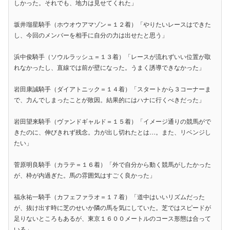
しかった。それでも、地力は見せてくれた」
坂井瑠星騎手（ホウオウアマゾン＝１２着）「やりたいレースはできた
し、今回のメンバーを相手に自分の力は出せたと思う」
浜中俊騎手（ソウルラッシュ＝１３着）「レースが流れずいい位置が取
れなかったし、直線では前が壁になった。うまく誘導できなかった」
岩田康誠騎手（ダイアトニック＝１４着）「スタートから３コーナーま
で、力んでしまったことが敗因。結果的にはハナに行くべきだった」
岩田望来騎手（ヴァンドギャルド＝１５着）「イメージ通りの競馬がで
きたのに、伸びきれず残念。力が出し切れたとは…。また、リベンジし
たい」
菅原明良騎手（カラテ＝１６着）「外で自分から動く競馬がしたかった
が、枠が内過ぎた。馬の雰囲気はすごく良かった」
福永祐一騎手（カフェファラオ＝１７着）「道中はいいリズムだった
が、抜け出す時に芝のせいか隣の馬を気にしていた。芝ではスピードが
足りないところもあるが、東京１６００メートルのコース形態は合って
いる」