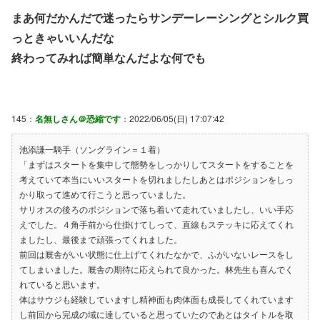
まあ何だかんだで迷ったらサンデーレーシングとシルク買
っときゃいいんだな
終わってみれば簡単なんだよな何でも
145：
名無しさん＠恐縮です
：2022/06/05(日) 17:07:42
池添謙一騎手（ソングライン＝１着）
「まずはスタートを集中して態勢をしっかりしてスタートをすることを
考えていて本当にいいスタートを切れましたしあとはポジションをしっ
かり取って進めて行こうと思っていました。
サリオスの後ろのポジションで落ち着いて走れていましたし、いい手応
えでした。４角手前から仕掛けてしって、直線もステッキに応えてくれ
ましたし、最後まで頑張ってくれました。
前回は厩舎がいい状態に仕上げてくれたなかで、ふがいないレースをし
てしまいました。厩舎の期待に応えられて良かった。林先生も喜んでく
れていると思います。
体はサウジも経験していますし精神面も肉体面も成長してくれています
し前回から完成の域に達していると思っていたのであとはタイトルを取