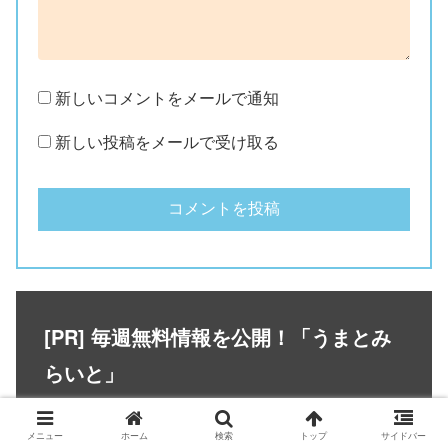
新しいコメントをメールで通知
新しい投稿をメールで受け取る
[PR] 毎週無料情報を公開！「うまとみ
らいと」
メニュー
ホーム
検索
トップ
サイドバー
「
うまとみらいと
」では安定した的中精度を誇る