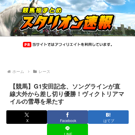
ホーム
レース
【競馬】G1安田記念、ソングラインが直
線大外から差し切り優勝！ヴィクトリアマ
イルの雪辱を果たす
X
Facebook
はてブ
LINE