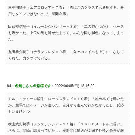
幸英明騎手（エアロロノア＝７着）「脚はこのクラスでも通用する。器
用なタイプではないので、展開次第」
田辺裕信騎手（イルーシヴパンサー＝８着）「二の脚がつかず、ペース
も遅かった。上位の馬も脚がたまって、みんな同じ脚色になってしまっ
た」
丸田恭介騎手（ナランフレグ＝９着）「久々のマイルも上手にこなして
くれた。力をつけている」
184：
名無しさん＠恐縮です
：2022/06/05(日) 18:16:20
ミルコ・デムーロ騎手（ロータスランド＝１０着）「攻め馬では動いた
が、競馬ではイメージが違った。自分から進んで行かなかったし、反応
もいまひとつ」
横山武史騎手（レシステンシア＝１１着）「１６００メートルは長い。
さらに、間隔が詰まっていたし、短期間に輸送が２回で外枠と条件が厳