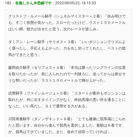
182：
名無しさん＠恐縮です
：2022/06/05(日) 18:15:33
クリストフ・ルメール騎手（シュネルマイスター＝２着）「休み明けで
も、すごく状態が良かった。スローだったけど、ラスト１５０メートル
はいい脚。能力が出せたと思う。次のレースが楽しみ」
ダミアン・レーン騎手（サリオス＝３着）「いいポジションでリズムよ
く運べたし、手応えもよかった。力を出し切ってくれたし、ベストの競
馬ができたと思う」
藤岡佑介騎手（セリフォス＝４着）「本当は勝ったソングラインの位置
を取りたかったが、前に入られたので一列後ろに。追ってからは差せそ
うな勢いだったが、ラスト１００メートルで脚が上がった」
武豊騎手（ファインルージュ＝５着）「スタートが案外もポジションは
取れたが、外に出すタイミングがなく、終始馬場の悪い所を通ることに
なった。いい馬だし、Ｇ１で通用する力がある」
川田将雅騎手（ダノンザキッド＝６着）「とても健康に競馬場にこられ
たと思います。自分から進んで競馬を選択しました。着順は６着です
が、競馬はできていました。また、改めて頑張っていければ」