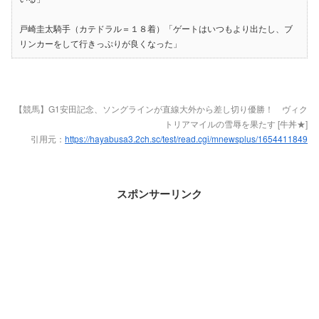
戸崎圭太騎手（カテドラル＝１８着）「ゲートはいつもより出たし、ブ
リンカーをして行きっぷりが良くなった」
【競馬】G1安田記念、ソングラインが直線大外から差し切り優勝！ ヴィク
トリアマイルの雪辱を果たす [牛丼★]
引用元：
https://hayabusa3.2ch.sc/test/read.cgi/mnewsplus/1654411849
スポンサーリンク