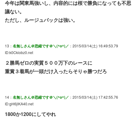
今年は関東馬強いし、内容的には桜で勝負になっても不思
議ない。
ただし、ルージュバックは強い。
13：
名無しさん＠恐縮です＠＼(^o^)／
：2015/03/14(土) 16:49:53.79
ID:k0Ckiobz0.net
２勝馬ゼロの実質５００万下のレースに
重賞３着馬が一頭だけ入ったらそりゃ勝つだろ
14：
名無しさん＠恐縮です＠＼(^o^)／
：2015/03/14(土) 17:42:55.76
ID:gH6jlKA40.net
1800か1200にしてやれ