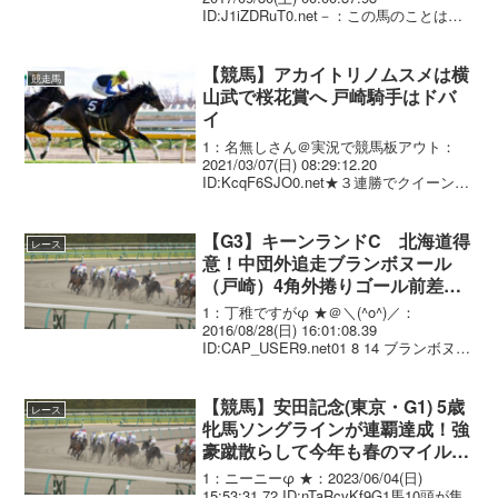
ID:J1iZDRuT0.net－：この馬のことは今
まで色々伺っているので、圭太さん自身
についての考え方も教えてください。と
いうのも、G1に対しての思い...
【競馬】アカイトリノムスメは横
競走馬
山武で桜花賞へ 戸崎騎手はドバ
イ
1：名無しさん＠実況で競馬板アウト：
2021/03/07(日) 08:29:12.20
ID:KcqF6SJO0.net★３連勝でクイーンＣ
を制し、桜花賞に向かうアカイトリノム
スメ（美・国枝、牝）は、前走騎乗の戸
崎騎手がドバイ遠征のため、横...
【G3】キーンランドC 北海道得
レース
意！中団外追走ブランボヌール
（戸崎）4角外捲りゴール前差し
切って重賞2勝目
1：丁稚ですがφ ★＠＼(^o^)／：
2016/08/28(日) 16:01:08.39
ID:CAP_USER9.net01 8 14 ブランボヌー
ル 牝3 戸崎圭太 1.08.5
--- 51.0 438(+20...
【競馬】安田記念(東京・G1) 5歳
レース
牝馬ソングラインが連覇達成！強
豪蹴散らして今年も春のマイル王
に
1：ニーニーφ ★：2023/06/04(日)
15:53:31.72 ID:nTaRcvKf9G1馬10頭が集