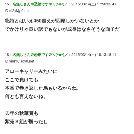
15：
名無しさん＠恐縮です＠＼(^o^)／
：2015/03/14(土) 17:50:22.41
ID:ei2ykjyt0.net
牝特とはいえ450超えが四頭しかいないとか
でかけりゃ良い訳でもないが成長はなさそうな面子だ
18：
名無しさん＠恐縮です＠＼(^o^)／
：2015/03/14(土) 18:13:18.11
ID:ymiY0Roy0.net
アローキャリーみたいに
ここで負けても
本番で巻き返した馬もいるからね。
何とも言えないね。
去年の秋華賞も
紫苑Ｓ組が勝ったし