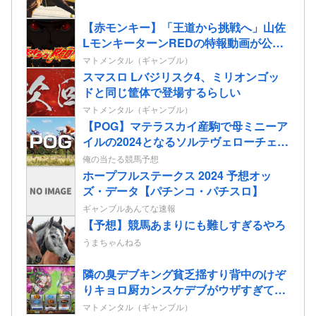
【赤モンキー】「王道から挑戦へ」山佐
LモンキーターンREDの特報動画が公
開！
マトメンタル（ギャンブル）
スマスロ Lバジリスク4、ミリオンゴッ
ドと同じ筐体で登場するらしい
マトメンタル（ギャンブル）
【POG】マテラスカイ産駒で母ミニーア
イルの2024となるソルテヴェローチェの
2歳情報
俺の当たる競馬予想
ホープフルステークス 2024 予想オッ
ズ・データ【パチンコ・パチスロ】
ギャンブルあんてな速報
【予想】競馬あまりにも難しすぎるやろ
うまちゃんねる
隣の臭デブキング貧乏揺すり背中のけぞ
りキョロ厨カンスケデブがウザすぎて心
が折れそう…
マトメンタル（ギャンブル）