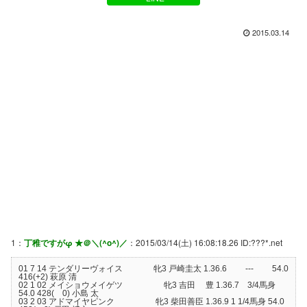
2015.03.14
1：
丁稚ですがφ ★＠＼(^o^)／
：2015/03/14(土) 16:08:18.26 ID:???*.net
01 7 14 テンダリーヴォイス 牝3 戸崎圭太 1.36.6 --- 54.0
416(+2) 萩原 清
02 1 02 メイショウメイゲツ 牝3 吉田 豊 1.36.7 3/4馬身
54.0 428( 0) 小島 太
03 2 03 アドマイヤピンク 牝3 柴田善臣 1.36.9 1 1/4馬身 54.0