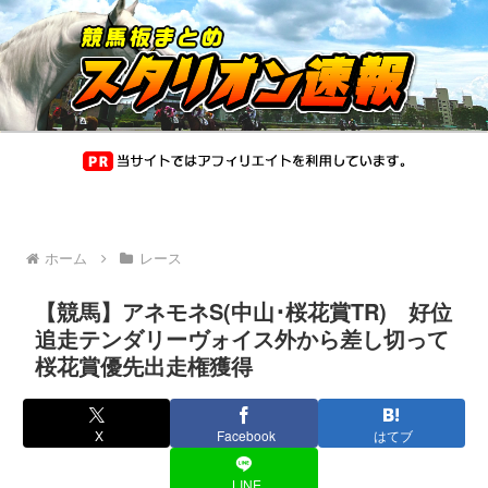
ホーム
レース
【競馬】アネモネS(中山･桜花賞TR) 好位
追走テンダリーヴォイス外から差し切って
桜花賞優先出走権獲得
X
Facebook
はてブ
LINE