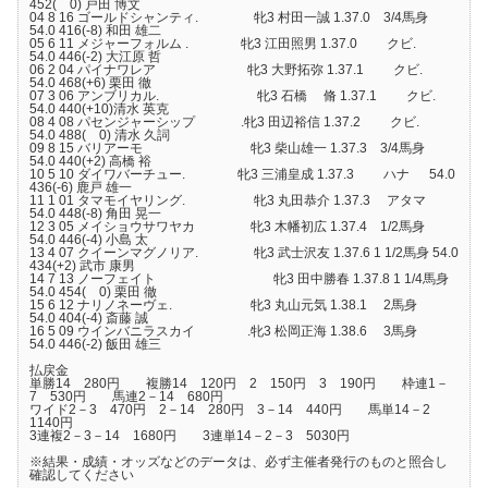
452( 0) 戸田 博文
04 8 16 ゴールドシャンティ. 牝3 村田一誠 1.37.0 3/4馬身
54.0 416(-8) 和田 雄二
05 6 11 メジャーフォルム . 牝3 江田照男 1.37.0 クビ.
54.0 446(-2) 大江原 哲
06 2 04 パイナワレア 牝3 大野拓弥 1.37.1 クビ.
54.0 468(+6) 栗田 徹
07 3 06 アンブリカル. 牝3 石橋 脩 1.37.1 クビ.
54.0 440(+10)清水 英克
08 4 08 パセンジャーシップ .牝3 田辺裕信 1.37.2 クビ.
54.0 488( 0) 清水 久詞
09 8 15 バリアーモ 牝3 柴山雄一 1.37.3 3/4馬身
54.0 440(+2) 高橋 裕
10 5 10 ダイワバーチュー. 牝3 三浦皇成 1.37.3 ハナ 54.0
436(-6) 鹿戸 雄一
11 1 01 タマモイヤリング. 牝3 丸田恭介 1.37.3 アタマ
54.0 448(-8) 角田 晃一
12 3 05 メイショウサワヤカ 牝3 木幡初広 1.37.4 1/2馬身
54.0 446(-4) 小島 太
13 4 07 クイーンマグノリア. 牝3 武士沢友 1.37.6 1 1/2馬身 54.0
434(+2) 武市 康男
14 7 13 ノーフェイト 牝3 田中勝春 1.37.8 1 1/4馬身
54.0 454( 0) 栗田 徹
15 6 12 ナリノネーヴェ. 牝3 丸山元気 1.38.1 2馬身
54.0 404(-4) 斎藤 誠
16 5 09 ウインバニラスカイ .牝3 松岡正海 1.38.6 3馬身
54.0 446(-2) 飯田 雄三
払戻金
単勝14 280円 複勝14 120円 2 150円 3 190円 枠連1－
7 530円 馬連2－14 680円
ワイド2－3 470円 2－14 280円 3－14 440円 馬単14－2
1140円
3連複2－3－14 1680円 3連単14－2－3 5030円
※結果・成績・オッズなどのデータは、必ず主催者発行のものと照合し
確認してください