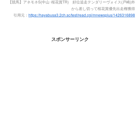
【競馬】アネモネS(中山･桜花賞TR) 好位追走テンダリーヴォイス(戸崎)外
から差し切って桜花賞優先出走権獲得
引用元：
https://hayabusa3.2ch.sc/test/read.cgi/mnewsplus/1426316898
スポンサーリンク