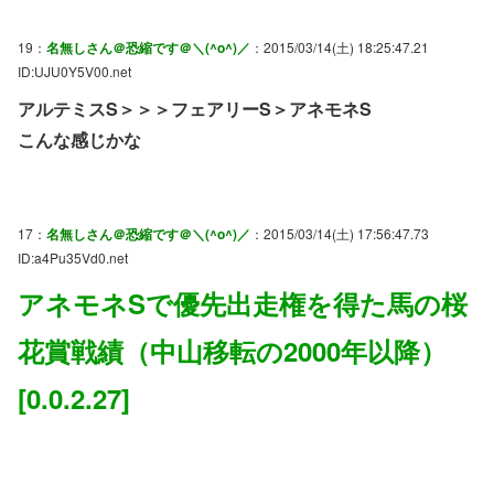
19：
名無しさん＠恐縮です＠＼(^o^)／
：2015/03/14(土) 18:25:47.21
ID:UJU0Y5V00.net
アルテミスS＞＞＞フェアリーS＞アネモネS
こんな感じかな
17：
名無しさん＠恐縮です＠＼(^o^)／
：2015/03/14(土) 17:56:47.73
ID:a4Pu35Vd0.net
アネモネSで優先出走権を得た馬の桜
花賞戦績（中山移転の2000年以降）
[0.0.2.27]