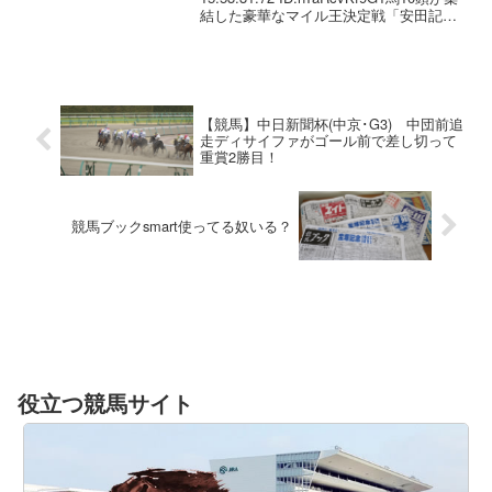
結した豪華なマイル王決定戦「安田記
念」は、4番人気ソングライン（牝5＝
林）が制して連覇を飾った。勝ち時計は1
分31秒4。ソングラ...
【競馬】中日新聞杯(中京･G3) 中団前追
走ディサイファがゴール前で差し切って
重賞2勝目！
競馬ブックsmart使ってる奴いる？
役立つ競馬サイト