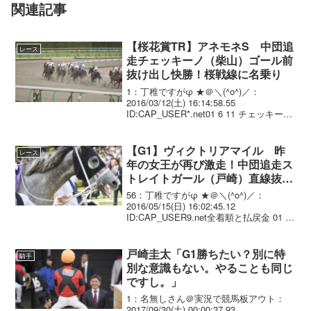
関連記事
【桜花賞TR】アネモネS 中団追
レース
走チェッキーノ（柴山）ゴール前
抜け出し快勝！桜戦線に名乗り
1：丁稚ですがφ ★＠＼(^o^)／：
2016/03/12(土) 16:14:58.55
ID:CAP_USER*.net01 6 11 チェッキーノ
牝3 柴山雄一 1.35.5
--- 54.0 462(+...
【G1】ヴィクトリアマイル 昨
レース
年の女王が再び激走！中団追走ス
トレイトガール（戸崎）直線抜け
出し圧勝！連覇達成でG1･3勝目
56：丁稚ですがφ ★＠＼(^o^)／：
2016/05/15(日) 16:02:45.12
ID:CAP_USER9.net全着順と払戻金 01 7
13 ストレイトガール 牝7
戸崎圭太 1.31.5 --- 55....
戸崎圭太「G1勝ちたい？別に特
騎手
別な意識もない。やることも同じ
ですし。」
1：名無しさん＠実況で競馬板アウト：
2017/09/30(土) 00:00:37.93