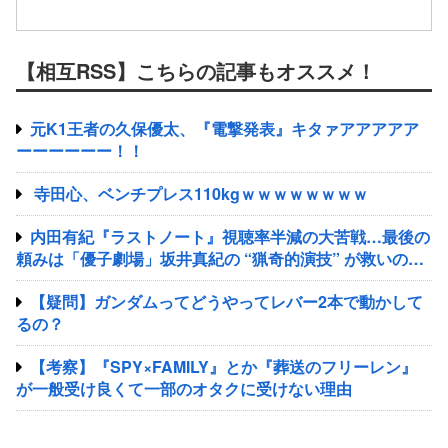
【相互RSS】こちらの記事もオススメ！
元K1王者の久保優太、『電撃発表』キタァアアアアア
ーーーーーー！！
寺田心、ベンチプレス110kgｗｗｗｗｗｗｗｗ
内田有紀『ラストノート』視聴率半減の大苦戦…最後の
頼みは「優子劇場」坂井真紀の “猟奇的演技” が救いの神
になるか
【疑問】ガンダムってどうやってレバー2本で動かして
るの？
【考察】『SPY×FAMILY』とか『葬送のフリーレン』
が一般受け良くて一部のオタクに受けない理由