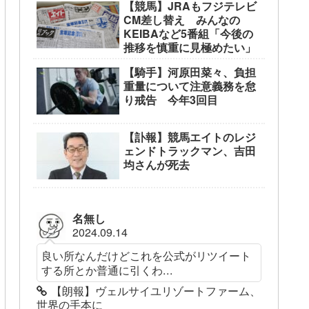
【競馬】JRAもフジテレビ
CM差し替え みんなの
KEIBAなど5番組「今後の
推移を慎重に見極めたい」
【騎手】河原田菜々、負担
重量について注意義務を怠
り戒告 今年3回目
【訃報】競馬エイトのレジ
ェンドトラックマン、吉田
均さんが死去
名無し
2024.09.14
良い所なんだけどこれを公式がリツイート
する所とか普通に引くわ...
【朗報】ヴェルサイユリゾートファーム、
世界の手本に