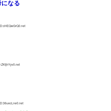
考になる
 ID:cHEQwGrQ0.net
:ZKtjhYyv0.net
ID:36uecLne0.net