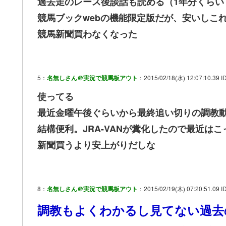
過去走のレース後談話も読める（1年分くらい
競馬ブックwebの機能限定版だが、安いしこ
競馬新聞買わなくなった
5：
名無しさん＠実況で競馬板アウト
：2015/02/18(水) 12:07:10.39 I
使ってる
最近金曜午後ぐらいから最終追い切りの調教
結構便利。JRA-VANが糞化したので最近は
新聞買うより安上がりだしな
8：
名無しさん＠実況で競馬板アウト
：2015/02/19(木) 07:20:51.09 I
調教もよくわかるし見てない過去