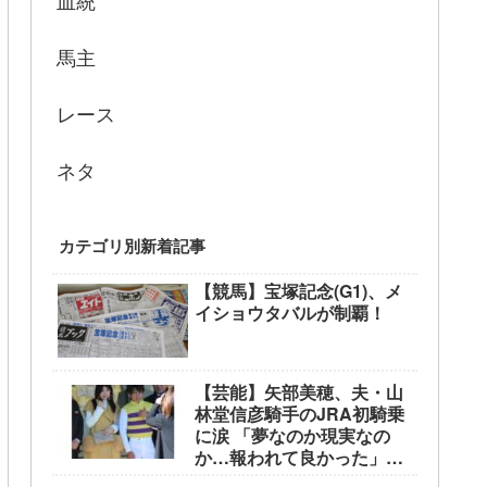
血統
馬主
レース
ネタ
カテゴリ別新着記事
【競馬】宝塚記念(G1)、メ
イショウタバルが制覇！
【芸能】矢部美穂、夫・山
林堂信彦騎手のJRA初騎乗
に涙 「夢なのか現実なの
か…報われて良かった」
東京競馬場で生観戦