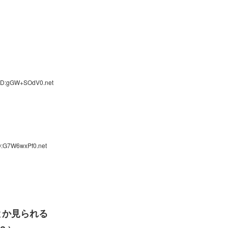
 ID:gGW+SOdV0.net
D:G7W6wxPf0.net
とか見られる