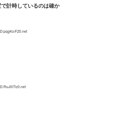
置で計時しているのは確か
ID:pqgKo/FZ0.net
D:RuJ0iTlz0.net