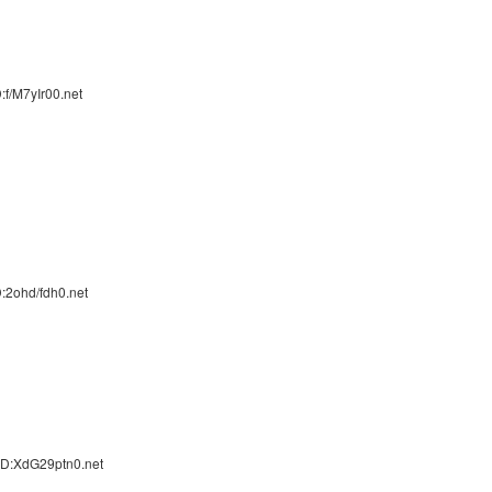
f/M7yIr00.net
:2ohd/fdh0.net
ID:XdG29ptn0.net