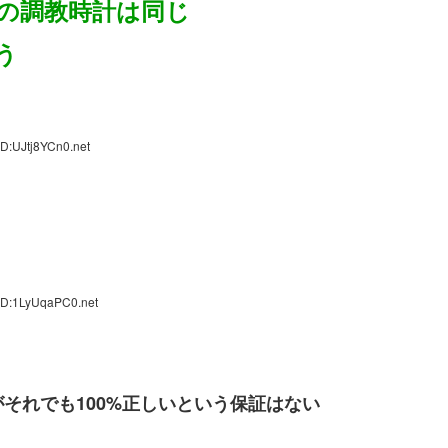
の調教時計は同じ
う
D:UJtj8YCn0.net
ID:1LyUqaPC0.net
それでも100%正しいという保証はない