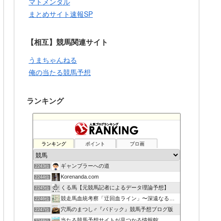
マトメンタル
まとめサイト速報SP
【相互】競馬関連サイト
うまちゃんねる
俺の当たる競馬予想
ランキング
ランキング
ポイント
ブロ画
ギャンブラーへの道
2243位
Korenanda.com
2244位
くる馬【元競馬記者によるデータ理論予想】
2245位
競走馬血統考察「迂回血ライン」〜深遠なる血の連鎖〜
2246位
穴馬のまつし♂『パドック』競馬予想ブログ版
2247位
当たる競馬予想サイトが見つかる情報館
2248位