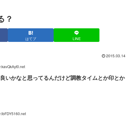
る？
はてブ
LINE
2015.03.14
:kavQkAyt0.net
りに良いかなと思ってるんだけど調教タイムとか印とか
D:lbFDY5160.net