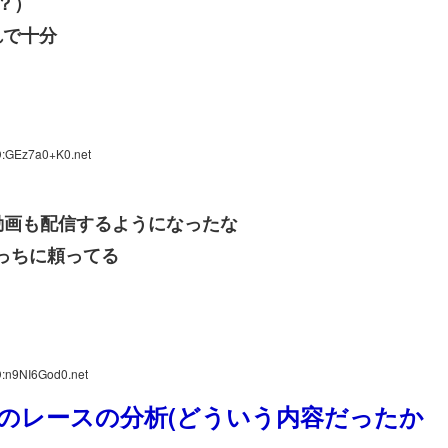
？）
れで十分
D:GEz7a0+K0.net
動画も配信するようになったな
こっちに頼ってる
D:n9NI6God0.net
のレースの分析(どういう内容だったか