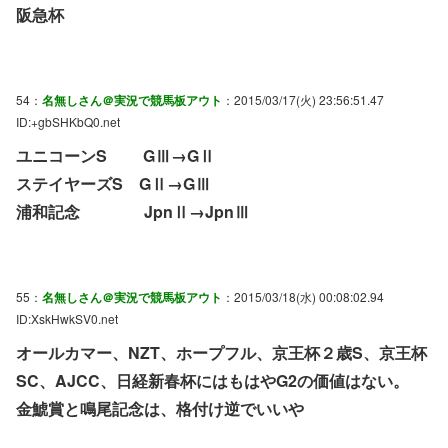
阪急杯
54：
名無しさん＠実況で競馬板アウト
：2015/03/17(火) 23:56:51.47
ID:+gbSHKbQ0.net
ユニコーンS GⅢ→GⅡ
ステイヤーズS GⅡ→GⅢ
浦和記念 JpnⅡ→JpnⅢ
55：
名無しさん＠実況で競馬板アウト
：2015/03/18(水) 00:08:02.94
ID:XskHwkSV0.net
オールカマー、NZT、ホープフル、京王杯２歳S、京王杯
SC、AJCC、日経新春杯にはもはやG2の価値はない。
金鯱賞と鳴尾記念は、格付け逆でいいや