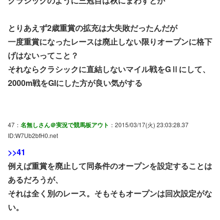
クラシックのように三冠目は秋にまわすとか
とりあえず2歳重賞の拡充は大失敗だったんだが
一度重賞になったレースは廃止しない限りオープンに格下
げはないってこと？
それならクラシックに直結しないマイル戦をGⅡにして、
2000m戦をGIにした方が良い気がする
47：
名無しさん＠実況で競馬板アウト
：2015/03/17(火) 23:03:28.37
ID:W7Ub2bfH0.net
>>41
例えば重賞を廃止して同条件のオープンを設定することは
あるだろうが、
それは全く別のレース。そもそもオープンは回次設定がな
い。