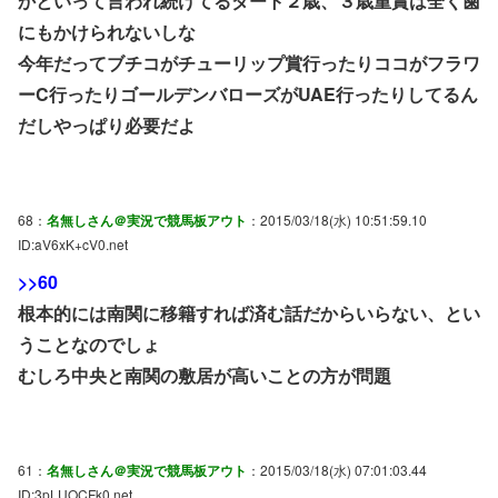
かといって言われ続けてるダート２歳、３歳重賞は全く歯
にもかけられないしな
今年だってブチコがチューリップ賞行ったりココがフラワ
ーC行ったりゴールデンバローズがUAE行ったりしてるん
だしやっぱり必要だよ
68：
名無しさん＠実況で競馬板アウト
：2015/03/18(水) 10:51:59.10
ID:aV6xK+cV0.net
>>60
根本的には南関に移籍すれば済む話だからいらない、とい
うことなのでしょ
むしろ中央と南関の敷居が高いことの方が問題
61：
名無しさん＠実況で競馬板アウト
：2015/03/18(水) 07:01:03.44
ID:3pLUOCFk0.net