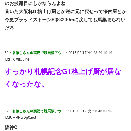
のお披露目にしかならんよね
昔いた大阪杯GI格上げ厨とか逆に元に戻せって懐古厨とか
今更ブラッドストーンSを3200mに戻しても馬集まらない
だろ
50：
名無しさん＠実況で競馬板アウト
：2015/03/17(火) 23:29:10.19
ID:RjXlXifU0.net
すっかり札幌記念G1格上げ厨が居な
くなったな。
52：
名無しさん＠実況で競馬板アウト
：2015/03/17(火) 23:43:01.15
ID:lUMRNwDg0.net
阪神C