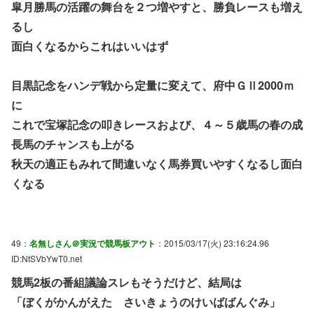
皐月勝馬の活躍の舞台を２つ増やすと、勝負レースも増え
るし
面白くなるからこれはいいはず
目黒記念をハンデ戦から定量に変えて、府中ＧⅡ2000ｍ
に
これで宝塚記念の叩きレースおよび、４～５歳馬の春の成
長馬のチャンスも上がる
秋天の適正もみれて間違いなく馬券買いやすくなるし面白
くなる
49：
名無しさん＠実況で競馬板アウト
：2015/03/17(火) 23:16:24.96
ID:NtSVbYwT0.net
競馬2板の番組議論スレもそうだけど、結局は
「ぼくがかんがえた さいきょうのけいばばんぐみ」