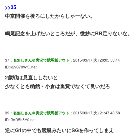
>>35
中京開催を後ろにしたからしゃーない。
鳴尾記念を上げたいところだが、微妙にRR足りないな。
37：
名無しさん＠実況で競馬板アウト
：2015/03/17(火) 20:05:53.44
ID:K2vS79WfO.net
2歳戦は見直ししないと
少なくとも函館・小倉は重賞でなくて良いだろ
39：
名無しさん＠実況で競馬板アウト
：2015/03/17(火) 21:47:48.58
ID:jBqD5h5Y0.net
逆にG1の中でも競艇みたいにSGを作ってしまえ