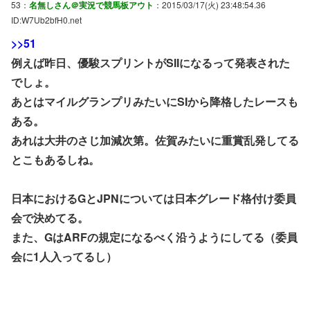
53：
名無しさん＠実況で競馬板アウト
：2015/03/17(火) 23:48:54.36
ID:W7Ub2bfH0.net
>>51
例えば昨日、優駿スプリントがSIIになるって発表された
でしょ。
あとはマイルグランプリみたいにSIから降格したレースも
ある。
あれは大井のさじ加減次第。佐賀みたいに重賞乱発してる
とこもあるしね。
日本におけるGとJPNについては日本グレード格付け委員
会で決めてる。
また、GはARFの規定になるべく沿うようにしてる（委員
会に1人入ってるし）