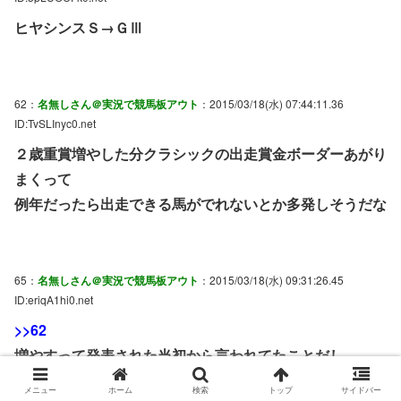
ヒヤシンスＳ→ＧⅢ
62：
名無しさん＠実況で競馬板アウト
：2015/03/18(水) 07:44:11.36
ID:TvSLInyc0.net
２歳重賞増やした分クラシックの出走賞金ボーダーあがり
まくって
例年だったら出走できる馬がでれないとか多発しそうだな
65：
名無しさん＠実況で競馬板アウト
：2015/03/18(水) 09:31:26.45
ID:eriqA1hi0.net
>>62
増やすって発表された当初から言われてたことだし、
それを狙っての増設なんだから今さら。
メニュー
ホーム
検索
トップ
サイドバー