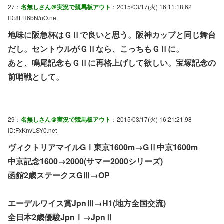
27：
名無しさん＠実況で競馬板アウト
：2015/03/17(火) 16:11:18.62
ID:8LH6bN/uO.net
地味に阪急杯はＧⅡで良いと思う。阪神カップと同じ舞台
だし。セントウルがＧⅡなら、こっちもＧⅡに。
あと、鳴尾記念もＧⅡに再格上げして欲しい。宝塚記念の
前哨戦として。
29：
名無しさん＠実況で競馬板アウト
：2015/03/17(火) 16:21:21.98
ID:FxKnvLSY0.net
ヴィクトリアマイルGⅠ東京1600m→GⅡ中京1600m
中京記念1600→2000(サマー2000シリーズ)
函館2歳ステークスGⅢ→OP
エーデルワイス賞JpnⅢ→H1(地方全国交流)
全日本2歳優駿JpnⅠ→JpnⅡ