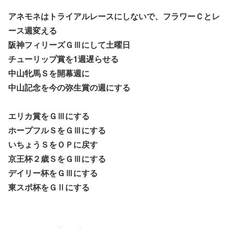
アネモネはトライアルレースにしないで、フラワーＣとレ
ース週変える
阪神フィリーズＧⅢにして土曜日
チューリップ賞を1週遅らせる
中山牝馬Ｓを開幕週に
中山記念を今の弥生賞の週にする
エリカ賞をＧⅢにする
ホープフルＳをＧⅢにする
いちょうＳをＯＰに戻す
京王杯２歳ＳをＧⅢにする
デイリー杯をＧⅢにする
東スポ杯をＧⅡにする