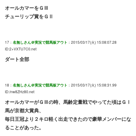
オールカマーをＧⅢ
チューリップ賞をＧⅡ
17：
名無しさん＠実況で競馬板アウト
：2015/03/17(火) 15:08:07.28
ID:2+VXTU7C0.net
ダート全部
18：
名無しさん＠実況で競馬板アウト
：2015/03/17(火) 15:08:31.99
ID:/nw8ZHz80.net
オールカマーがＧⅢの時、馬齢定量戦でやってた頃はＧⅠ
馬が京都大賞典、
毎日王冠より２キロ軽く出走できたので豪華メンバーにな
ることがあった。