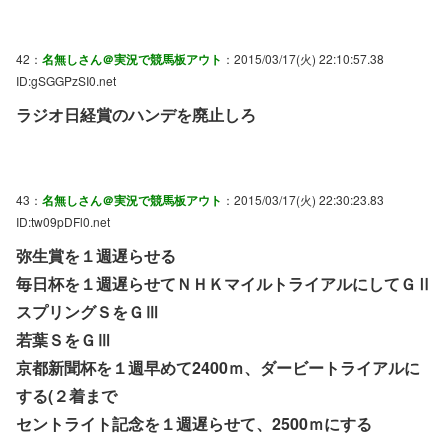
42：
名無しさん＠実況で競馬板アウト
：2015/03/17(火) 22:10:57.38
ID:gSGGPzSI0.net
ラジオ日経賞のハンデを廃止しろ
43：
名無しさん＠実況で競馬板アウト
：2015/03/17(火) 22:30:23.83
ID:tw09pDFl0.net
弥生賞を１週遅らせる
毎日杯を１週遅らせてＮＨＫマイルトライアルにしてＧⅡ
スプリングＳをＧⅢ
若葉ＳをＧⅢ
京都新聞杯を１週早めて2400ｍ、ダービートライアルに
する(２着まで
セントライト記念を１週遅らせて、2500ｍにする