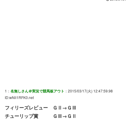
1：
名無しさん＠実況で競馬板アウト
：2015/03/17(火) 12:47:59.98
ID:wNli1RFK0.net
フィリーズレビュー ＧⅡ→ＧⅢ
チューリップ賞 ＧⅢ→ＧⅡ