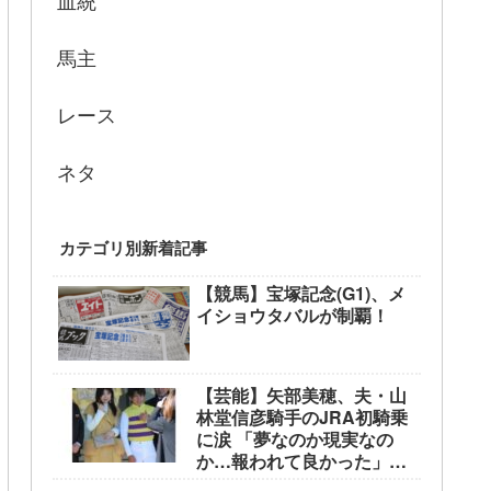
血統
馬主
レース
ネタ
カテゴリ別新着記事
【競馬】宝塚記念(G1)、メ
イショウタバルが制覇！
【芸能】矢部美穂、夫・山
林堂信彦騎手のJRA初騎乗
に涙 「夢なのか現実なの
か…報われて良かった」
東京競馬場で生観戦