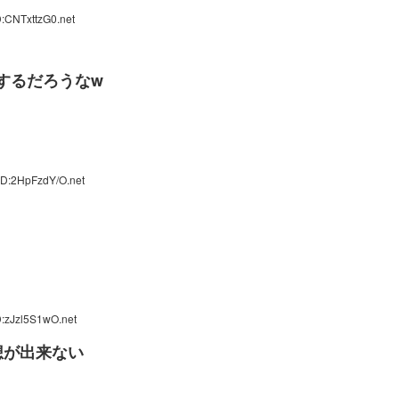
:CNTxttzG0.net
するだろうなw
ID:2HpFzdY/O.net
D:zJzl5S1wO.net
想が出来ない