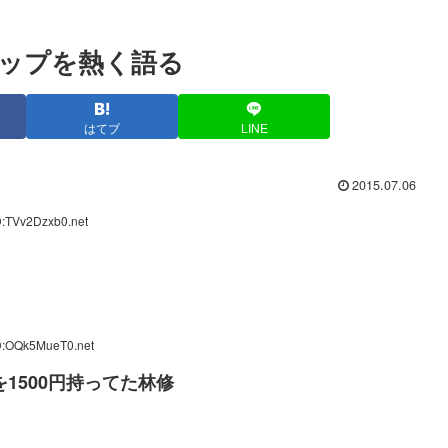
ップを熱く語る
はてブ
LINE
2015.07.06
D:TVv2Dzxb0.net
ID:OQk5MueT0.net
を1500円持ってた林修