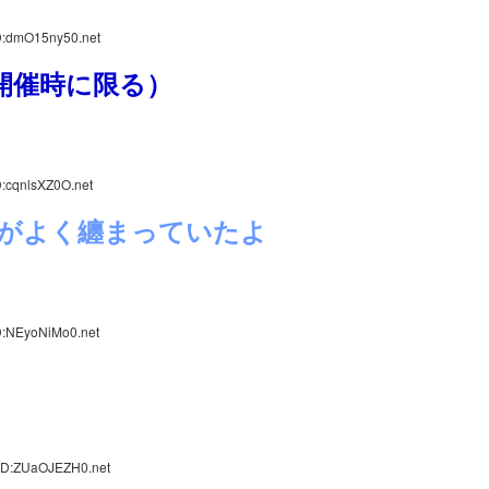
D:dmO15ny50.net
開催時に限る）
D:cqnlsXZ0O.net
がよく纏まっていたよ
D:NEyoNiMo0.net
 ID:ZUaOJEZH0.net