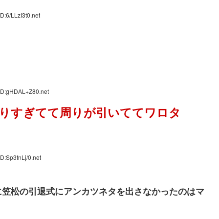
D:6/LLzI3t0.net
 ID:gHDAL+Z80.net
りすぎてて周りが引いててワロタ
D:Sp3fnLj/0.net
に笠松の引退式にアンカツネタを出さなかったのはマ