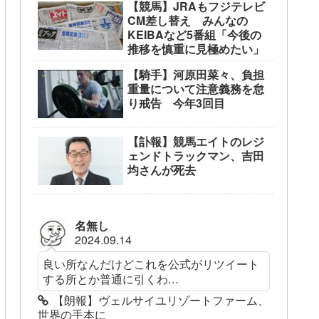
【競馬】JRAもフジテレビ
CM差し替え みんなの
KEIBAなど5番組「今後の
推移を慎重に見極めたい」
【騎手】河原田菜々、負担
重量について注意義務を怠
り戒告 今年3回目
【訃報】競馬エイトのレジ
ェンドトラックマン、吉田
均さんが死去
名無し
2024.09.14
良い所なんだけどこれを公式がリツイート
する所とか普通に引くわ...
【朗報】ヴェルサイユリゾートファーム、
世界の手本に