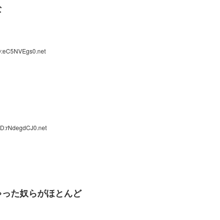
な
D:eC5NVEgs0.net
ID:rNdegdCJ0.net
ゃった奴らがほとんど