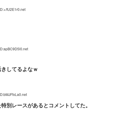
D:+/fU2E1r0.net
ID:apBC9D5l0.net
活きしてるよなｗ
ID:bMJFfxLa0.net
た特別レースがあるとコメントしてた。