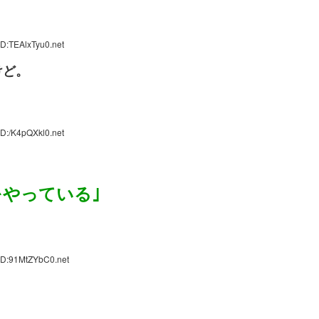
D:TEAlxTyu0.net
けど。
D:/K4pQXkl0.net
をやっている｣
ID:91MtZYbC0.net