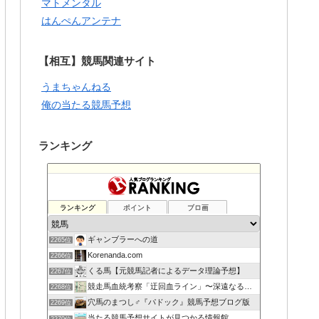
マトメンタル
はんぺんアンテナ
【相互】競馬関連サイト
うまちゃんねる
俺の当たる競馬予想
ランキング
ランキング
ポイント
ブロ画
ギャンブラーへの道
2265位
Korenanda.com
2266位
くる馬【元競馬記者によるデータ理論予想】
2267位
競走馬血統考察「迂回血ライン」〜深遠なる血の連鎖〜
2268位
穴馬のまつし♂『パドック』競馬予想ブログ版
2269位
当たる競馬予想サイトが見つかる情報館
2270位