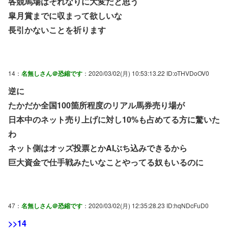
各競馬場はそれなりに大変だと思う
皐月賞までに収まって欲しいな
長引かないことを祈ります
14：
名無しさん＠恐縮です
：2020/03/02(月) 10:53:13.22 ID:oTHVDoOV0
逆に
たかだか全国100箇所程度のリアル馬券売り場が
日本中のネット売り上げに対し10%も占めてる方に驚いた
わ
ネット側はオッズ投票とかAIぶち込みできるから
巨大資金で仕手戦みたいなことやってる奴もいるのに
47：
名無しさん＠恐縮です
：2020/03/02(月) 12:35:28.23 ID:hqNDcFuD0
>>14