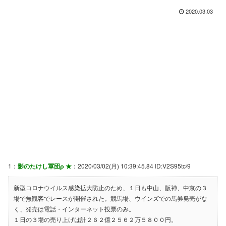
2020.03.03
1：
影のたけし軍団ρ ★
：2020/03/02(月) 10:39:45.84 ID:V2S95tc/9
新型コロナウイルス感染拡大防止のため、１日も中山、阪神、中京の３
場で無観客でレースが開催された。競馬場、ウインズでの馬券発売がな
く、発売は電話・インターネット投票のみ。
１日の３場の売り上げは計２６２億２５６２万５８００円。