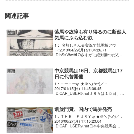
関連記事
落馬や故障も有り得るのに断然人
話題
気馬にぶち込む奴
1： 名無しさん＠実況で競馬板アウ
ト:2013/04/29(月) 21:04:26.71
ID:bSsWwt8LOさすがに絶対勝つだろ的
な馬がいる状況で 競争中止や予測外の事
態になったときを考えずに何十万円とか
買うバカ。 例：オルフェの阪神...
中京競馬は16日、京都競馬は17
話題
日に代替開催
1：ニーニーφ ★＠＼(^o^)／：
2017/01/15(日) 11:45:06.45
ID:CAP_USER9.netＪＲＡは１５日、積
雪の影響で、同日の中京競馬の開催中止
を発表した。 代替開催は１６日で、出馬
表の内容（出走馬、出走馬の馬...
凱旋門賞、国内で馬券発売
話題
1：ＴＨＥ ＦＵＲＹφ ★＠＼(^o^)／：
2016/06/27(月) 17:15:23.64
ID:CAP_USER9.net日本中央競馬会
（JRA）は27日、フランスのシャンティ