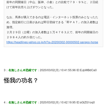
前年の同開催日（中山、阪神、小倉）との比較で７９・９％と、２日続
けて前年比売り上げダウンとなった。
なお、馬券が購入できるのは電話・インターネット投票のみとなったた
め、指定銀行に口座があれば即日登録できる「即ＰＡＴ」の加入者数は
激増。
２月２９日（土曜）の加入者数は１万４７６３人で、前年の同開催日の
２９８４人の約５倍だった。
https://headlines.yahoo.co.jp/hl?a=20200302-00000502-sanspo-horse
3：
名無しさん＠恐縮です
：2020/03/02(月) 10:41:55.96 ID:EJpWBdCa0
怪我の功名？
4：
名無しさん＠恐縮です
：2020/03/02(月) 10:42:19.95 ID:sGlZG1oq0