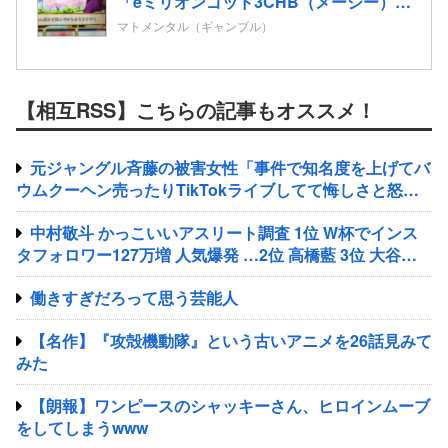
「eミリオンゴッド3CHB（メーシー）」
「L／Vivy／A5（大都）」が検定通過
マトメンタル（ギャンブル）
【相互RSS】こちらの記事もオススメ！
元ジャングル斉藤の被害女性「事件で知名度を上げてバ
ウムクーヘン売ったりTikTokライブしてて悔しさと怒り
を感じた」
中村敬斗 かっこいいアスリート調査 1位 W杯でインス
タフォロワー127万増 人気爆発 …2位 高橋藍 3位 大谷翔
平
働きすぎだろって思う芸能人
【名作】『攻殻機動隊』という古いアニメを26話見みて
みた
【朗報】ワンピースのシャッキーさん、ヒロインムーブ
をしてしまうwww