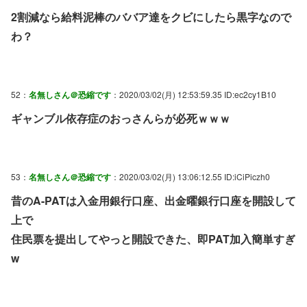
2割減なら給料泥棒のババア達をクビにしたら黒字なので
わ？
52：
名無しさん＠恐縮です
：2020/03/02(月) 12:53:59.35 ID:ec2cy1B10
ギャンブル依存症のおっさんらが必死ｗｗｗ
53：
名無しさん＠恐縮です
：2020/03/02(月) 13:06:12.55 ID:iCiPiczh0
昔のA-PATは入金用銀行口座、出金曜銀行口座を開設して
上で
住民票を提出してやっと開設できた、即PAT加入簡単すぎ
w