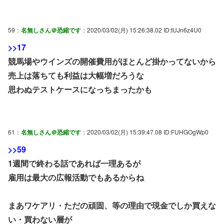
59：
名無しさん＠恐縮です
：2020/03/02(月) 15:26:38.02 ID:tUJn6z4U0
>>17
競馬場やウインズの開催費用がほとんど掛かってないから
売上は落ちても利益は大幅増だろうな
思わぬテストケースになっちまったかも
61：
名無しさん＠恐縮です
：2020/03/02(月) 15:39:47.08 ID:FUHGOgWp0
>>59
1週間で終わる話であれば一理あるが
雇用は最大の広報活動でもあるからね
まあワケアリ・ただの頑固、等の理由で現金でしか買えな
い・買わない層が