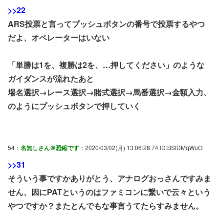
>>22
ARS投票と言ってプッシュボタンの番号で投票するやつ
だよ、オペレーターはいない
「単勝は1を、複勝は2を、…押してください」のような
ガイダンスが流れたあと
場名選択→レース選択→賭式選択→馬番選択→金額入力、
のようにプッシュボタンで押していく
54：
名無しさん＠恐縮です
：2020/03/02(月) 13:06:28.74 ID:BSfDMqWuO
>>31
そういう事ですかありがとう、アナログおっさんですみま
せん、因にPATというのはファミコンに繋いで云々という
やつですか？またとんでもな事言うてたらすみません。