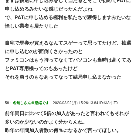
まずは抽選に申し込みをして当たるとそこで初めてPATに
申し込めるみたいな感じだったんだよね
で、PATに申し込める権利を私たちで獲得しますみたいな
怪しい業者も居たりした
自宅で馬券が買えるなんてスゲーって思ってたけど、抽選
に申し込むのが面倒くさかったのと
ファミコンはもう持ってなくてパソコンも当時は高くてあ
とPAT専用機ってのもあったけど
それを買うのもなあってなって結局申し込まなかった
58：
名無しさん＠恐縮です
：2020/03/02(月) 15:26:13.84 ID:KlArjjtZ0
前年同日に比べて5倍の加入があったと言われてもそれが
多いのか少ないのかよく分からんね。
昨年の年間加入者数の何％になるかで言ってほしい。