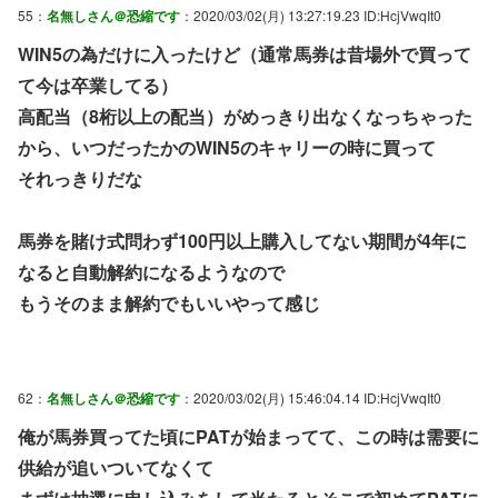
55：
名無しさん＠恐縮です
：2020/03/02(月) 13:27:19.23 ID:HcjVwqIt0
WIN5の為だけに入ったけど（通常馬券は昔場外で買って
て今は卒業してる）
高配当（8桁以上の配当）がめっきり出なくなっちゃった
から、いつだったかのWIN5のキャリーの時に買って
それっきりだな
馬券を賭け式問わず100円以上購入してない期間が4年に
なると自動解約になるようなので
もうそのまま解約でもいいやって感じ
62：
名無しさん＠恐縮です
：2020/03/02(月) 15:46:04.14 ID:HcjVwqIt0
俺が馬券買ってた頃にPATが始まってて、この時は需要に
供給が追いついてなくて