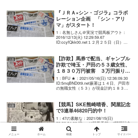
イ競馬場で10月2日に行われる凱旋（がい
せん）門賞の勝ち馬...
『ＪＲＡ×シン・ゴジラ』コラボ
話題
レーション企画 「シン・アリ
マ」がスタート！
1：名無しさん＠実況で競馬板アウト：
2016/12/13(火) 12:29:59.67
ID:ccyfQkk00.net１２月２５日（日）に
中山競馬場で行われる第６１回有馬記念
（GI）をＰＲするため、大ヒット映画
『シン・ゴジラ』とコラボレー...
【詐欺】馬券で配当、ギャンブル
話題
詐欺で埼玉・戸田の５３歳女性、
１８３０万円被害 ３万円振り込
み、３万３２００円が戻り信じ
1：BFU ★：2021/05/16(日) 12:36:09.30
る…
ID:5mqBND0t9.net蕨署は１４日、戸田市
の無職女性（５３）が現金計約１８３０
万円をだまし取られるギャンブル詐欺被
害に遭ったと発表した。同署によると、
２月中旬ごろ...
【競馬】SKE熊崎晴香、関屋記念
話題
で3連単46820円的中！
1：47の素敵な：2021/08/15(日)
20:36:24.06 ID:.net#競馬予想 #関屋記念
#ハルカ伸るか反るか#東スポ24歳初予
想！！いけー！！????◎6ロータスランド
メニュー
ホーム
検索
トップ
サイドバー
◯11ソングライン▲5アトミックフォース