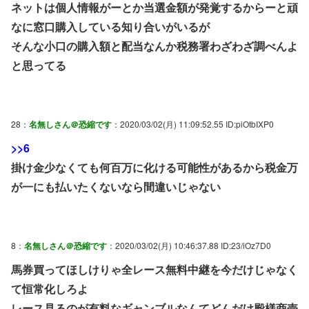
ネットは個人情報がーとか当選金額が発覚するからーと頑
なに窓口購入している知り合いがいるが
そんな小口の購入額と配当なんか税務署わざわざ調べんよ
と思ってる
28：
名無しさん＠恐縮です
：2020/03/02(月) 11:09:52.55 ID:piOtbIXP0
>>6
掛け金少なくても何百万に化ける可能性があるから税金万
が一にも払いたくないなら間違いじゃない
8：
名無しさん＠恐縮です
：2020/03/02(月) 10:46:37.88 ID:23/iOz7D0
馬券買ってほしけりゃ全レース無料中継を今だけじゃなく
て恒常化しろよ
レース見るのが有料なギャンブルなんてどんだけ殿様商売