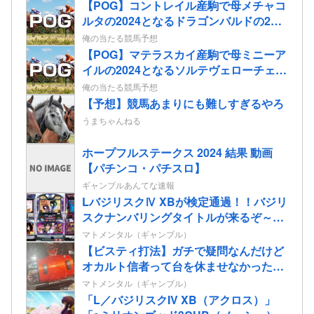
【POG】コントレイル産駒で母メチャコ
ルタの2024となるドラゴンバルドの2歳
情報
俺の当たる競馬予想
【POG】マテラスカイ産駒で母ミニーア
イルの2024となるソルテヴェローチェの
2歳情報
俺の当たる競馬予想
【予想】競馬あまりにも難しすぎるやろ
うまちゃんねる
ホープフルステークス 2024 結果 動画
【パチンコ・パチスロ】
ギャンブルあんてな速報
LバジリスクⅣ XBが検定通過！！バジリ
スクナンバリングタイトルが来るぞ～
～！！！！
マトメンタル（ギャンブル）
【ビスティ打法】ガチで疑問なんだけど
オカルト信者って台を休ませなかったら
爆連したっていう思考にはならないの？
マトメンタル（ギャンブル）
「L／バジリスクIV XB（アクロス）」