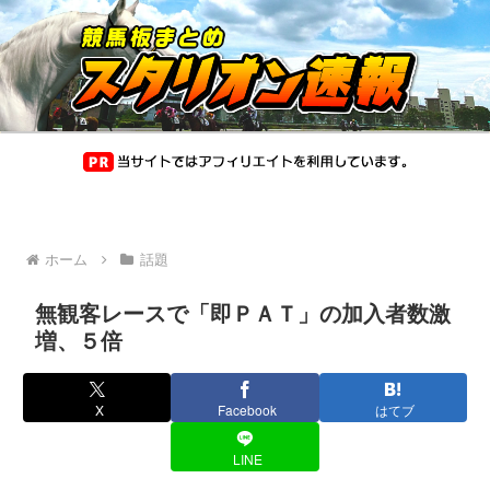
ホーム
話題
無観客レースで「即ＰＡＴ」の加入者数激
増、５倍
X
Facebook
はてブ
LINE