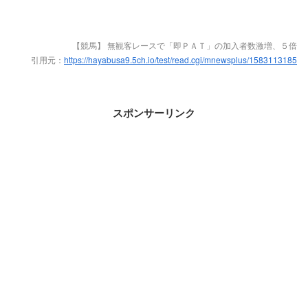
【競馬】 無観客レースで「即ＰＡＴ」の加入者数激増、５倍
引用元：
https://hayabusa9.5ch.io/test/read.cgi/mnewsplus/1583113185
スポンサーリンク