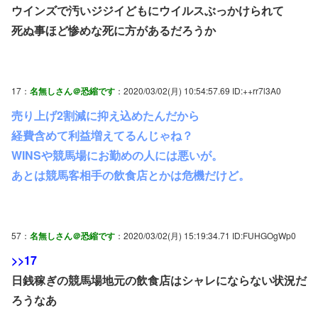
ウインズで汚いジジイどもにウイルスぶっかけられて
死ぬ事ほど惨めな死に方があるだろうか
17：
名無しさん＠恐縮です
：2020/03/02(月) 10:54:57.69 ID:++rr7l3A0
売り上げ2割減に抑え込めたんだから
経費含めて利益増えてるんじゃね？
WINSや競馬場にお勤めの人には悪いが。
あとは競馬客相手の飲食店とかは危機だけど。
57：
名無しさん＠恐縮です
：2020/03/02(月) 15:19:34.71 ID:FUHGOgWp0
>>17
日銭稼ぎの競馬場地元の飲食店はシャレにならない状況だ
ろうなあ