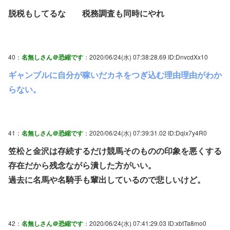
脱税もしてるな 税務調査も同時にやれ
40：
名無しさん＠恐縮です
：2020/06/24(水) 07:38:28.69 ID:DnvcdXx10
ギャンブルに自分が稼いだカネをつぎ込む理由理由がわか
らない。
41：
名無しさん＠恐縮です
：2020/06/24(水) 07:39:31.02 ID:Dqix7y4R0
笠松と金沢は存続するだけ競馬そのものの印象を悪くする
存在だから残念ながら潰した方がいい。
過去に名馬や名騎手も輩出しているので悲しいけど。
42：
名無しさん＠恐縮です
：2020/06/24(水) 07:41:29.03 ID:xbtTa8mo0