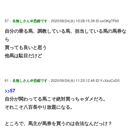
57：
名無しさん＠恐縮です
：2020/06/24(水) 10:28:15.39 ID:uxOKgTFb0
自分の乗る馬、調教している馬、担当している馬の馬券な
ら
買っても良いと思う
他馬は駄目だけど
61：
名無しさん＠恐縮です
：2020/06/24(水) 11:25:12.46 ID:Y+XxuCxD0
>>57
自分が関わってる馬こそ絶対買っちゃダメだろ。
それこそ八百長やり放題になる。
ところで、馬主が馬券を買うのは合法なんだっけ？