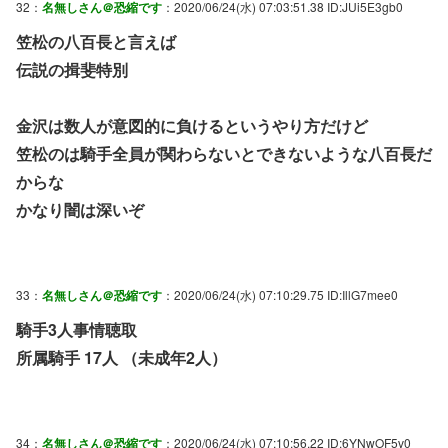
32：
名無しさん＠恐縮です
：2020/06/24(水) 07:03:51.38 ID:JUi5E3gb0
笠松の八百長と言えば
伝説の揖斐特別
金沢は数人が意図的に負けるというやり方だけど
笠松のは騎手全員が関わらないとできないような八百長だ
からな
かなり闇は深いぞ
33：
名無しさん＠恐縮です
：2020/06/24(水) 07:10:29.75 ID:IllG7mee0
騎手3人事情聴取
所属騎手 17人 （未成年2人）
34：
名無しさん＠恐縮です
：2020/06/24(水) 07:10:56.22 ID:6YNwOF5v0