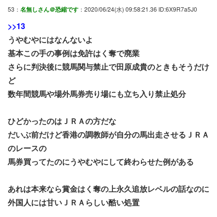
53：
名無しさん＠恐縮です
：2020/06/24(水) 09:58:21.36 ID:6X9R7a5J0
>>13
うやむやにはなんないよ
基本この手の事例は免許はく奪で廃業
さらに判決後に競馬関与禁止で田原成貴のときもそうだけ
ど
数年間競馬や場外馬券売り場にも立ち入り禁止処分
ひどかったのはＪＲＡの方だな
だいぶ前だけど香港の調教師が自分の馬出走させるＪＲＡ
のレースの
馬券買ってたのにうやむやにして終わらせた例がある
あれは本来なら賞金はく奪の上永久追放レベルの話なのに
外国人には甘いＪＲＡらしい酷い処置