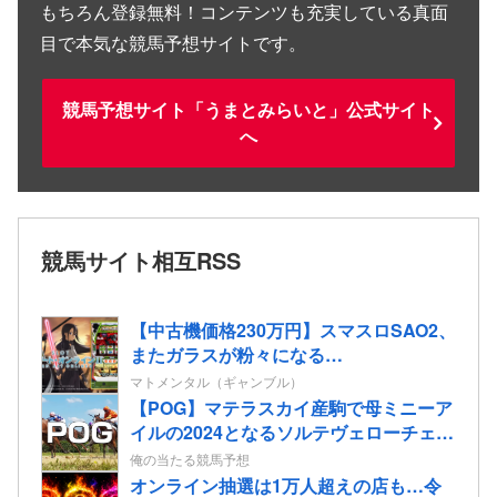
もちろん登録無料！コンテンツも充実している真面
目で本気な競馬予想サイトです。
競馬予想サイト「うまとみらいと」公式サイト
へ
競馬サイト相互RSS
【中古機価格230万円】スマスロSAO2、
またガラスが粉々になる…
マトメンタル（ギャンブル）
【POG】マテラスカイ産駒で母ミニーア
イルの2024となるソルテヴェローチェの
2歳情報
俺の当たる競馬予想
オンライン抽選は1万人超えの店も…令