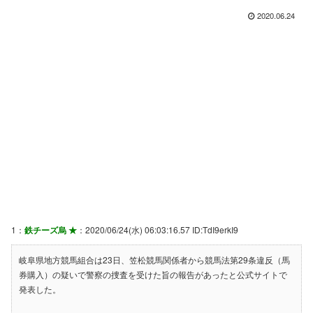
2020.06.24
1：
鉄チーズ烏 ★
：2020/06/24(水) 06:03:16.57 ID:TdI9erkI9
岐阜県地方競馬組合は23日、笠松競馬関係者から競馬法第29条違反（馬
券購入）の疑いで警察の捜査を受けた旨の報告があったと公式サイトで
発表した。