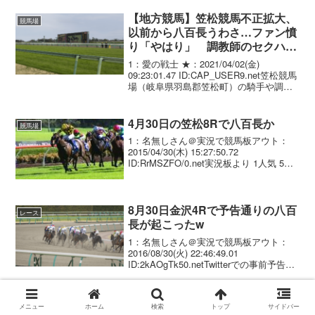
足元の借地料の思わぬ高騰にあえいでい
る。敷地の９８％を占める借地の...
【地方競馬】笠松競馬不正拡大、
競馬場
以前から八百長うわさ…ファン憤
り「やはり」 調教師のセクハラ
も認定
1：愛の戦士 ★：2021/04/02(金)
09:23:01.47 ID:CAP_USER9.net笠松競馬
場（岐阜県羽島郡笠松町）の騎手や調教
師らが所得税の申告漏れを指摘された問
題で、県地方競馬組合設置の「笠松競馬
不適切事案検討委員会」...
4月30日の笠松8Rで八百長か
競馬場
1：名無しさん＠実況で競馬板アウト：
2015/04/30(木) 15:27:50.72
ID:RrMSZFO/0.net実況板より 1人気 5ノ
ブシェンカー 1.2 2人気 4ユーセイアスリ
ータ 5.5 ←八百長 3人気 2クルクル 6.1...
8月30日金沢4Rで予告通りの八百
レース
長が起こったw
1：名無しさん＠実況で競馬板アウト：
2016/08/30(火) 22:46:49.01
ID:2kAOgTk50.netTwitterでの事前予告。
畑中騎手が競馬法違反容疑wレース映像
2016年8月30日 金沢 4R
メニュー
ホーム
検索
トップ
サイドバー