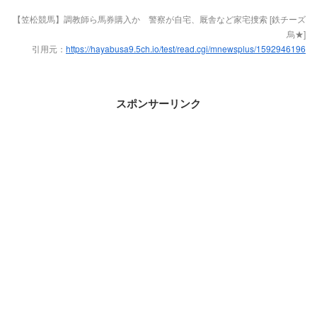
【笠松競馬】調教師ら馬券購入か 警察が自宅、厩舎など家宅捜索 [鉄チーズ
烏★]
引用元：
https://hayabusa9.5ch.io/test/read.cgi/mnewsplus/1592946196
スポンサーリンク