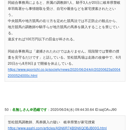
同組合事務局によると、所属の調教師1人、騎手3人が20日に岐阜県警岐
阜羽島署から事情聴取を受け、自宅や厩舎などを家宅捜索されたとい
う。
中央競馬や地方競馬の在り方を定めた競馬法では不正防止の観点から、
地方競馬の調教師や騎手らが地方競馬の馬券を購入することを禁じてい
る。
違反すれば100万円以下の罰金が科される。
同組合事務局は「逮捕されたわけではありません。現段階では警察の捜
査を見守るだけです」と話している。笠松競馬場は走路の改修中で、6月
20日から8月9日まで開催を休止している。
https://www.sponichi.co.jp/society/news/2020/06/24/kiji/20200623s0004
2000524000c.html
50：
名無しさん＠恐縮です
：2020/06/24(水) 09:44:30.64 ID:sajOA+J90
笠松競馬調教師、馬券購入の疑い 岐阜県警が家宅捜索
https://www.asahi.com/articles/ASN6R74BSN6QOBJB00G.html