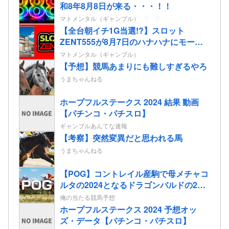
和8年8月8日が来る・・・！！
マトメンタル（ギャンブル）
【全台朝イチ1G当選!?】スロット
ZENT555が8月7日のハナハナにモーニ
ングを仕込んだらしいｗｗｗｗ
マトメンタル（ギャンブル）
【予想】競馬あまりにも難しすぎるやろ
うまちゃんねる
ホープフルステークス 2024 結果 動画
【パチンコ・パチスロ】
ギャンブルあんてな速報
【考察】突然変異だと思われる馬
うまちゃんねる
【POG】コントレイル産駒で母メチャコ
ルタの2024となるドラゴンバルドの2歳
情報
俺の当たる競馬予想
ホープフルステークス 2024 予想オッ
ズ・データ【パチンコ・パチスロ】