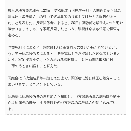
岐阜県地方競馬組合は23日、笠松競馬（同県笠松町）の関係者から競馬
法違反（馬券購入）の疑いで岐阜県警の捜索を受けたとの報告があっ
た、と発表した。捜査関係者によると、20日に調教師と騎手3人の自宅や
厩舎（きゅうしゃ）を家宅捜索したという。県警は今後も任意で捜査を
進める。
同競馬組合によると、調教師1人に馬券購入の疑いが持たれているとい
う。笠松競馬関係者によると、携帯電話を任意提出した関係者もいると
いう。家宅捜索を受けたとみられる調教師は、朝日新聞の取材に対し
「辞めるときに話す」と答えた。
同組合は「捜査結果等を踏まえた上で、関係者に対し厳正な処分をして
まいります」とコメントしている。
競馬法は競馬関係者の馬券購入を制限し、地方競馬所属の調教師や騎手
らは所属先のほか、所属先以外の地方競馬の馬券購入が禁じられてい
る。