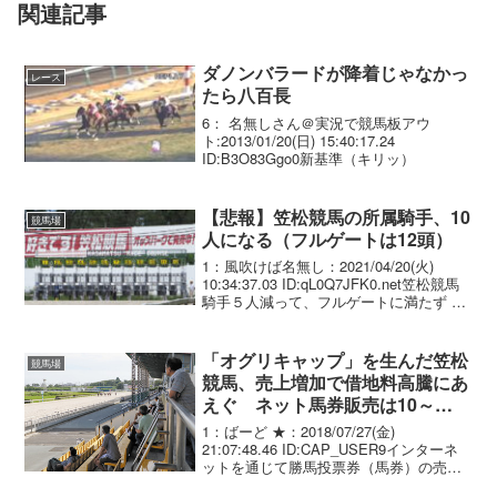
関連記事
ダノンバラードが降着じゃなかっ
レース
たら八百長
6： 名無しさん＠実況で競馬板アウ
ト:2013/01/20(日) 15:40:17.24
ID:B3O83Ggo0新基準（キリッ）
【悲報】笠松競馬の所属騎手、10
競馬場
人になる（フルゲートは12頭）
1：風吹けば名無し：2021/04/20(火)
10:34:37.03 ID:qL0Q7JFK0.net笠松競馬
騎手５人減って、フルゲートに満たず 立
ち上がれ、あしたのために＝その11 ここ
は騎手らの馬券不正購入で「非常事態」
が続く笠松競馬...
「オグリキャップ」を生んだ笠松
競馬場
競馬、売上増加で借地料高騰にあ
えぐ ネット馬券販売は10～
13％の手数料
1：ばーど ★：2018/07/27(金)
21:07:48.46 ID:CAP_USER9インターネ
ットを通じて勝馬投票券（馬券）の売り
上げを伸ばす笠松競馬場（笠松町）が、