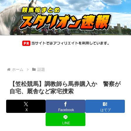
ホーム
話題
【笠松競馬】調教師ら馬券購入か 警察が
自宅、厩舎など家宅捜索
X
Facebook
はてブ
LINE