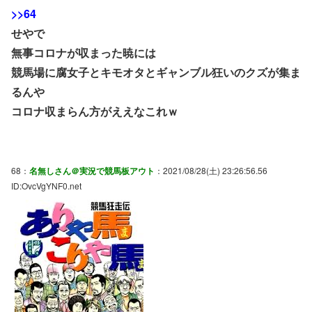
>>64
せやで
無事コロナが収まった暁には
競馬場に腐女子とキモオタとギャンブル狂いのクズが集ま
るんや
コロナ収まらん方がええなこれｗ
68：
名無しさん＠実況で競馬板アウト
：2021/08/28(土) 23:26:56.56
ID:OvcVgYNF0.net