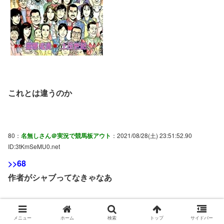
これとは違うのか
80：
名無しさん＠実況で競馬板アウト
：2021/08/28(土) 23:51:52.90
ID:3tKmSeMU0.net
>>68
作者がシャブってなきゃなあ
メニュー
ホーム
検索
トップ
サイドバー
70：
名無しさん＠実況で競馬板アウト
：2021/08/28(土) 23:32:03.96