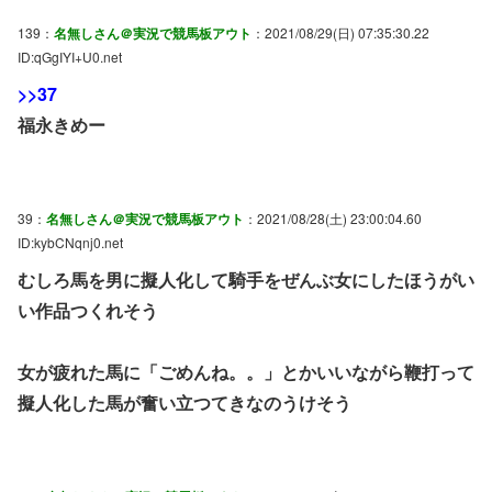
139：
名無しさん＠実況で競馬板アウト
：2021/08/29(日) 07:35:30.22
ID:qGgIYI+U0.net
>>37
福永きめー
39：
名無しさん＠実況で競馬板アウト
：2021/08/28(土) 23:00:04.60
ID:kybCNqnj0.net
むしろ馬を男に擬人化して騎手をぜんぶ女にしたほうがい
い作品つくれそう
女が疲れた馬に「ごめんね。。」とかいいながら鞭打って
擬人化した馬が奮い立つてきなのうけそう