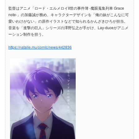
監督はアニメ「ロード・エルメロイII世の事件簿 -魔眼蒐集列車 Grace
note-」の加藤誠が務め、キャラクターデザインを「俺の妹がこんなに可
愛いわけがない」の原作イラストなどで知られるかんざきひろが担当。
音楽を「進撃の巨人」シリーズの澤野弘之が手がけ、Lay-duceがアニメ
ーション制作を担う。
https://natalie.mu/comic/news/442836