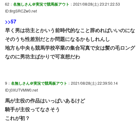
62：
名無しさん＠実況で競馬板アウト
：2021/08/28(土) 23:21:22.53
ID:8rgSRCZw0.net
>>57
早く男は坊主とかいう前時代的なこと辞めればいいのにな
そのうち性差別だとか問題になるかもしれんし
地方も中央も競馬学校卒業の集合写真で女は髪の毛ロング
なのに男坊主ばかりで可哀想だわ
9：
名無しさん＠実況で競馬板アウト
：2021/08/28(土) 22:39:50.14
ID:j0XUTVMW0.net
馬が主役の作品はいっぱいあるけど
騎手が主役ってなさそう
これが初？