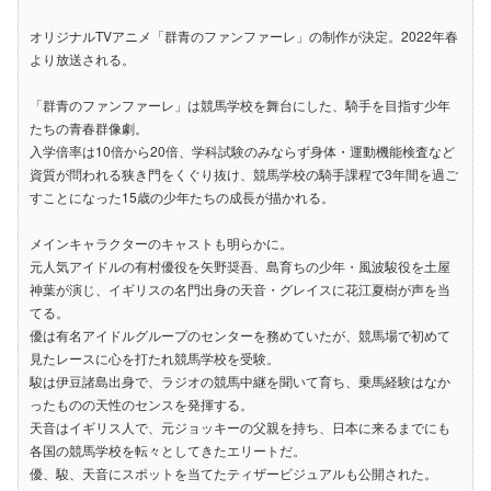
オリジナルTVアニメ「群青のファンファーレ」の制作が決定。2022年春
より放送される。
「群青のファンファーレ」は競馬学校を舞台にした、騎手を目指す少年
たちの青春群像劇。
入学倍率は10倍から20倍、学科試験のみならず身体・運動機能検査など
資質が問われる狭き門をくぐり抜け、競馬学校の騎手課程で3年間を過ご
すことになった15歳の少年たちの成長が描かれる。
メインキャラクターのキャストも明らかに。
元人気アイドルの有村優役を矢野奨吾、島育ちの少年・風波駿役を土屋
神葉が演じ、イギリスの名門出身の天音・グレイスに花江夏樹が声を当
てる。
優は有名アイドルグループのセンターを務めていたが、競馬場で初めて
見たレースに心を打たれ競馬学校を受験。
駿は伊豆諸島出身で、ラジオの競馬中継を聞いて育ち、乗馬経験はなか
ったものの天性のセンスを発揮する。
天音はイギリス人で、元ジョッキーの父親を持ち、日本に来るまでにも
各国の競馬学校を転々としてきたエリートだ。
優、駿、天音にスポットを当てたティザービジュアルも公開された。