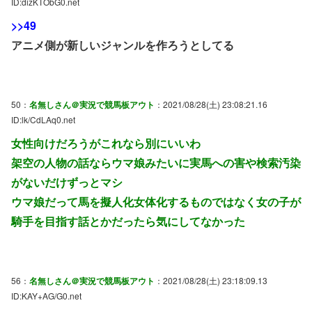
ID:dizKTObG0.net
>>49
アニメ側が新しいジャンルを作ろうとしてる
50：
名無しさん＠実況で競馬板アウト
：2021/08/28(土) 23:08:21.16
ID:lk/CdLAq0.net
女性向けだろうがこれなら別にいいわ
架空の人物の話ならウマ娘みたいに実馬への害や検索汚染
がないだけずっとマシ
ウマ娘だって馬を擬人化女体化するものではなく女の子が
騎手を目指す話とかだったら気にしてなかった
56：
名無しさん＠実況で競馬板アウト
：2021/08/28(土) 23:18:09.13
ID:KAY+AG/G0.net