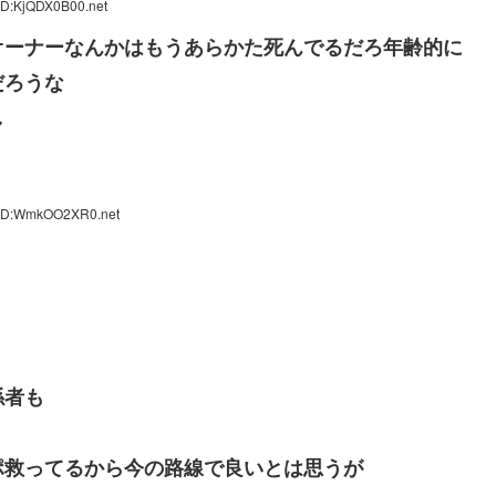
ID:KjQDX0B00.net
オーナーなんかはもうあらかた死んでるだろ年齢的に
だろうな
し
 ID:WmkOO2XR0.net
係者も
ポ救ってるから今の路線で良いとは思うが