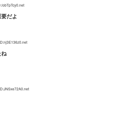
:/obTpTcy0.net
重要だよ
ID:nj3E136z0.net
たね
ID:JNSxe72A0.net