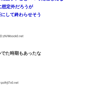
石に想定外だろうが
茶にして終わらせそう
ID:zN/Woock0.net
いでた時期もあったな
pcfhjt7x0.net