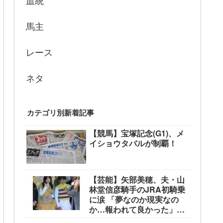
血統
馬主
レース
ネタ
カテゴリ別新着記事
【競馬】宝塚記念(G1)、メ
イショウタバルが制覇！
【芸能】矢部美穂、夫・山
林堂信彦騎手のJRA初騎乗
に涙 「夢なのか現実なの
か…報われて良かった」
東京競馬場で生観戦