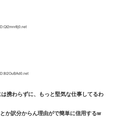
D:Qt2mnr8j0.net
ID:8l2OuBAd0.net
には携わらずに、もっと堅気な仕事してるわ
とか訳分からん理由がで簡単に信用するw