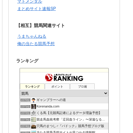
マトメンタル
まとめサイト速報SP
【相互】競馬関連サイト
うまちゃんねる
俺の当たる競馬予想
ランキング
ランキング
ポイント
ブロ画
ギャンブラーへの道
2270位
Korenanda.com
2271位
くる馬【元競馬記者によるデータ理論予想】
2272位
競走馬血統考察「迂回血ライン」〜深遠なる血の連鎖〜
2273位
穴馬のまつし♂『パドック』競馬予想ブログ版
2274位
当たる競馬予想サイトが見つかる情報館
2275位