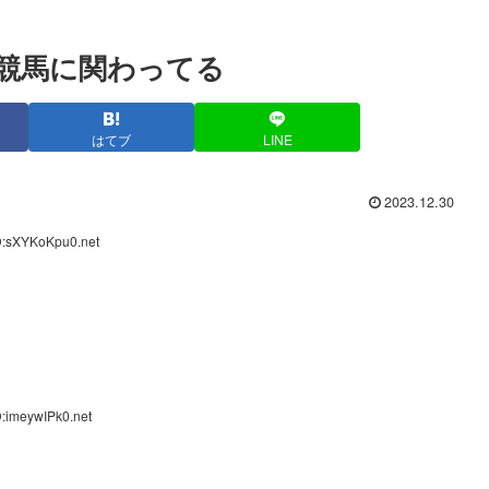
競馬に関わってる
はてブ
LINE
2023.12.30
D:sXYKoKpu0.net
:imeywIPk0.net