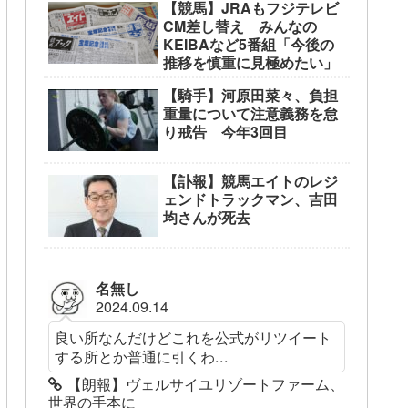
【競馬】JRAもフジテレビ
CM差し替え みんなの
KEIBAなど5番組「今後の
推移を慎重に見極めたい」
【騎手】河原田菜々、負担
重量について注意義務を怠
り戒告 今年3回目
【訃報】競馬エイトのレジ
ェンドトラックマン、吉田
均さんが死去
名無し
2024.09.14
良い所なんだけどこれを公式がリツイート
する所とか普通に引くわ...
【朗報】ヴェルサイユリゾートファーム、
世界の手本に