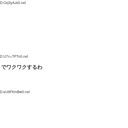
D:Oxj3yAJs0.net
ID:U7n+TPTn0.net
うでワクワクするわ
 ID:eU9FKmBw0.net