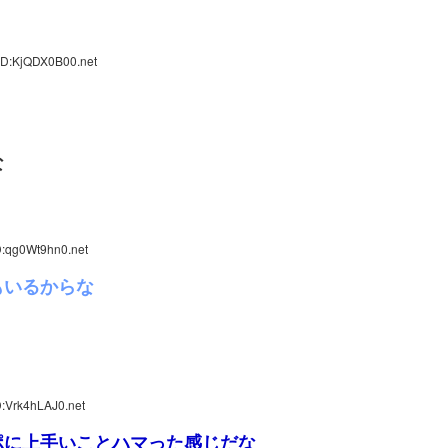
ID:KjQDX0B00.net
な
D:qg0Wt9hn0.net
もいるからな
D:Vrk4hLAJ0.net
ポに上手いことハマった感じだな