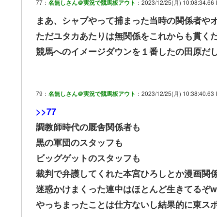
77：
名無しさん＠実況で競馬板アウト
：2023/12/25(月) 10:08:34.66 
まあ、シャブやって捕まった当時の関係者や
ただユタカあたりは無関係をこれからも貫く
競馬へのイメージダウンを１番したの田原だ
79：
名無しさん＠実況で競馬板アウト
：2023/12/25(月) 10:38:40.63
>>77
調教師時代の厩舎関係者も
黒の軍団のスタッフも
ビッグゲットのスタッフも
裁判で弁護してくれた本宮ひろしとか漫画関
迷惑かけまくった連中はほとんど生きてるぞw
やっちまったことは仕方ないし結果的に東ス