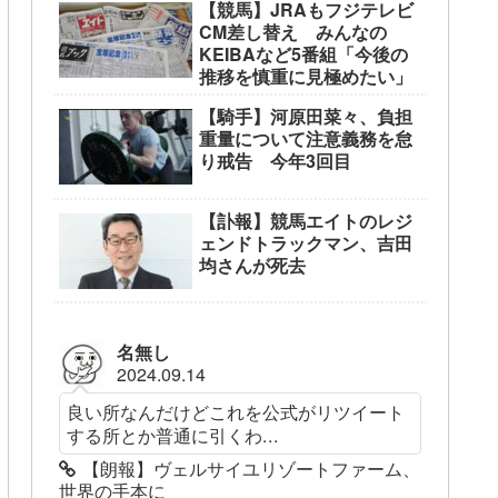
【競馬】JRAもフジテレビ
CM差し替え みんなの
KEIBAなど5番組「今後の
推移を慎重に見極めたい」
【騎手】河原田菜々、負担
重量について注意義務を怠
り戒告 今年3回目
【訃報】競馬エイトのレジ
ェンドトラックマン、吉田
均さんが死去
名無し
2024.09.14
良い所なんだけどこれを公式がリツイート
する所とか普通に引くわ...
【朗報】ヴェルサイユリゾートファーム、
世界の手本に