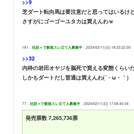
>>9
芝ダート転向馬は要注意だと思ってはいるけ
さすがにゴーゴーユタカは買えんわｗ
161：
社説＋で新規スレ立て人募集中
：2024/02/11(日) 18:33:22.05
>>32
内枠の岩田オヤジを脳死で買える変態くらい
しかもダートだし普通は買えんわ(´・ω・｀)
77：
社説＋で新規スレ立て人募集中
：2024/02/11(日) 17:06:40.04
発売票数 7,265,736票