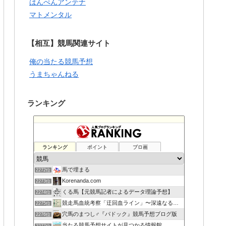
はんぺんアンテナ
マトメンタル
【相互】競馬関連サイト
俺の当たる競馬予想
うまちゃんねる
ランキング
ランキング
ポイント
ブロ画
馬で埋まる
2272位
Korenanda.com
2273位
くる馬【元競馬記者によるデータ理論予想】
2274位
競走馬血統考察「迂回血ライン」〜深遠なる血の連鎖〜
2275位
穴馬のまつし♂『パドック』競馬予想ブログ版
2276位
当たる競馬予想サイトが見つかる情報館
2277位