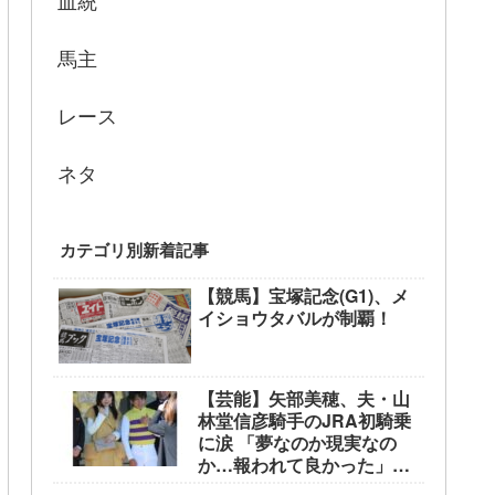
血統
馬主
レース
ネタ
カテゴリ別新着記事
【競馬】宝塚記念(G1)、メ
イショウタバルが制覇！
【芸能】矢部美穂、夫・山
林堂信彦騎手のJRA初騎乗
に涙 「夢なのか現実なの
か…報われて良かった」
東京競馬場で生観戦