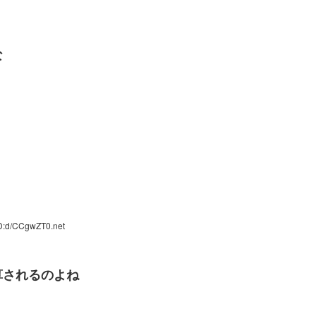
な
D:d/CCgwZT0.net
算されるのよね