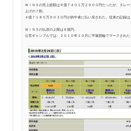
ＷＩＮ５の売上総額は６億７４０１万２９００円だったが、５レー
上げの７割。
４億７１８０万９０３０円が的中者に払い戻された。従来の記録は
ＷＩＮ５の払戻の上限は６億円。
公営ギャンブルでは、２０１０年１０月に平塚競輪でマークされた