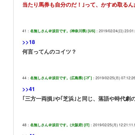
当たり馬券も自分のだ！｣って、かすめ取るん
41：
名無しさん＠涙目です。(神奈川県) [US]
：2019/02/24(日) 23:01
>>18
何言ってんのコイツ？
44：
名無しさん＠涙目です。(広島県) [ﾆﾀﾞ]
：2019/02/25(月) 07:12:2
>>41
｢三方一両損｣や｢芝浜｣と同じ、落語や時代劇
48：
名無しさん＠涙目です。(大阪府) [IT]
：2019/02/25(月) 12:21:11.