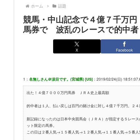
ホーム
話題
競馬・中山記念で４億７千万円
馬券で 波乱のレースで的中者
X
Facebook
1：
名無しさん＠涙目です。(宮城県) [US]
：2019/02/24(日) 18:51:07.
出た！４億７０００万円馬券 ＪＲＡ史上最高額
的中者は１人、払い戻しは百円の賭け金に対し４億７千万円。２４
新記録になったのは日本中央競馬会（ＪＲＡ）が指定する５レース
ット限定の馬券。
この日は２番人気→１５番人気→１２番人気→１１番人気→５番人