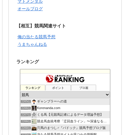
マトメンタル
オールブログ
【相互】競馬関連サイト
俺の当たる競馬予想
うまちゃんねる
ランキング
ランキング
ポイント
ブロ画
ギャンブラーへの道
2265位
Korenanda.com
2266位
くる馬【元競馬記者によるデータ理論予想】
2267位
競走馬血統考察「迂回血ライン」〜深遠なる血の連鎖〜
2268位
穴馬のまつし♂『パドック』競馬予想ブログ版
2269位
当たる競馬予想サイトが見つかる情報館
2270位