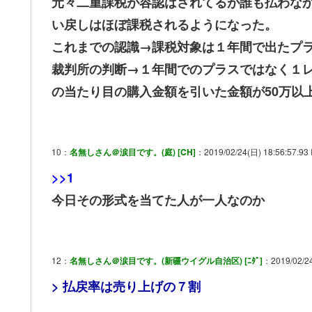
元々二重課税が容認はされてるが誰も払わな
い戻しはほぼ課税されるようになった。
これまでの認識→課税対象は１年間で出たプラ
裁判所の判断→１年間でのプラスではなく１レ
の当たり目の購入金額を引いた金額が50万以
10：
名無しさん＠涙目です。(庭) [CH]
：2019/02/24(日) 18:56:57.93 
>>1
今日その形式を当てた人が一人なのか
12：
名無しさん＠涙目です。(新疆ウイグル自治区) [ﾆﾀﾞ]
：2019/02/24
> 払戻率は売り上げの７割