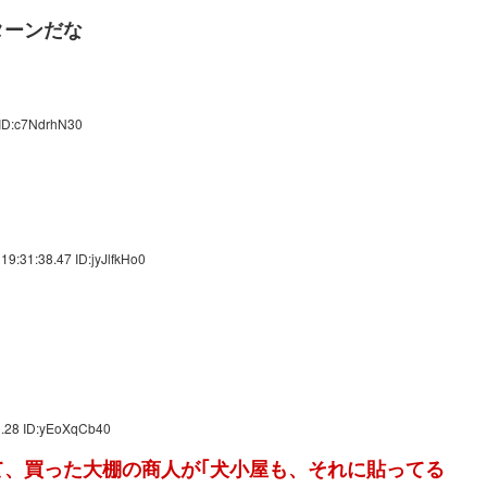
ターンだな
 ID:c7NdrhN30
9:31:38.47 ID:jyJlfkHo0
0.28 ID:yEoXqCb40
、買った大棚の商人が｢犬小屋も、それに貼ってる