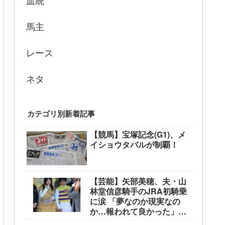
血統
馬主
レース
ネタ
カテゴリ別新着記事
【競馬】宝塚記念(G1)、メ
イショウタバルが制覇！
【芸能】矢部美穂、夫・山
林堂信彦騎手のJRA初騎乗
に涙 「夢なのか現実なの
か…報われて良かった」
東京競馬場で生観戦