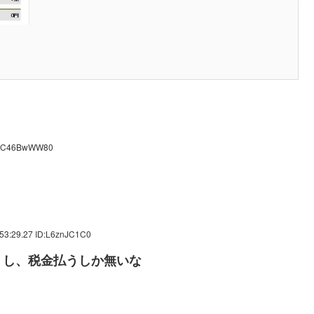
ID:C46BwWW80
53:29.27 ID:L6znJC1C0
うし、税金払うしか無いな