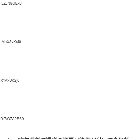
ID:JZJN8GEx0
D:MeX3vK4l0
D:ofMxDo2j0
 ID:7/O7A2R60