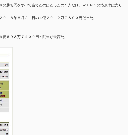
スの勝ち馬をすべて当てたのはたったの１人だけ。ＷＩＮ５の払戻率は売り
２０１６年８月２１日の４億２０１２万７８９０円だった。
９億５９８万７４００円の配当が最高だ。