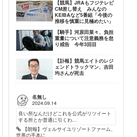
【競馬】JRAもフジテレビ
CM差し替え みんなの
KEIBAなど5番組「今後の
推移を慎重に見極めたい」
【騎手】河原田菜々、負担
重量について注意義務を怠
り戒告 今年3回目
【訃報】競馬エイトのレジ
ェンドトラックマン、吉田
均さんが死去
名無し
2024.09.14
良い所なんだけどこれを公式がリツイート
する所とか普通に引くわ...
【朗報】ヴェルサイユリゾートファーム、
世界の手本に