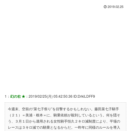
2019.02.25
1：
幻の右 ★
：2019/02/25(月) 05:42:50.36 ID:DrkiLDFF9
今週末、空前の“菜七子祭り”を目撃するかもしれない。藤田菜七子騎手
（２１）＝美浦・根本＝に、騎乗依頼が殺到しているという。何を隠そ
う、３月１日から適用される女性騎手恒久２キロ減制度により、平場の
レースは３キロ減での騎乗となるからだ。一昨年に同様のルールを導入