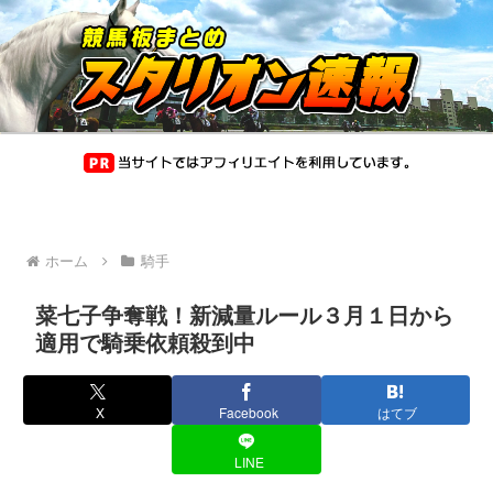
ホーム
騎手
菜七子争奪戦！新減量ルール３月１日から
適用で騎乗依頼殺到中
X
Facebook
はてブ
LINE