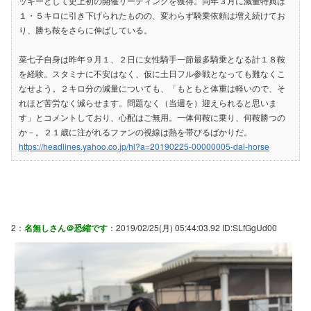
ッキーとして史上初の開催リーディングを獲得。同年３月に減量特典は
１・５キロに引き下げられたものの、変わらず騎乗依頼は増え続けてお
り、勝ち鞍をさらに伸ばしている。
菜七子自身は昨年９月１、２日に女性騎手一節最多騎乗となる計１８鞍
を経験。スタミナに不安はなく、仮に土日フル参戦となっても難なくこ
なせよう。２キロ分の減量についても、「もともと体重は軽いので、そ
れほど苦労なく減らせます。問題なく（当週を）迎えられると思いま
す」とコメントしており、心配はご無用。一体何鞍に乗り、何鞍勝つの
か－。２１歳に注がれるファンの視線は熱を帯びるばかりだ。
https://headlines.yahoo.co.jp/hl?a=20190225-00000005-dal-horse
2：
名無しさん＠恐縮です
：2019/02/25(月) 05:44:03.92 ID:SLfGgUd00