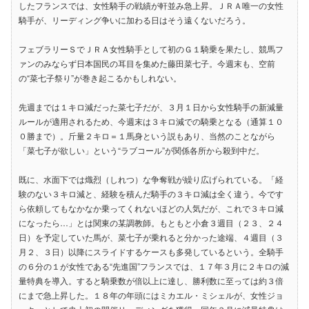
したフランスでは、女性騎手の戦績が軒並み急上昇。ＪＲＡ唯一の女性
騎手が、リーディング争いに加わる日はそう遠くないだろう。
フェブラリーＳでＪＲＡ女性騎手として初のＧ１騎乗を果たし、競馬フ
ァンのみならず日本国民の耳目を集めた藤田菜七子。今週末も、空前
の“菜七子祭り”が巻き起こるかもしれない。
先週までは１キロ減だった菜七子だが、３月１日から女性騎手の新減量
ルールが適用されるため、今週末は３キロ減での騎乗となる（通算１０
０勝まで）。斤量２キロ＝１馬身という説もあり、当然のことながら
「菜七子が欲しい」という“ラブコール”が関係各所から殺到中だ。
既に、水面下では熾烈（しれつ）な争奪戦が繰り広げられている。「経
験のない３キロ減と、経験を積んだ騎手の３キロ減は全く違う。今です
ら依頼してもなかなか乗ってくれないほどの人気だが、これで３キロ減
になったら…」とは関東の某調教師。もともと小倉３週目（２３、２４
日）を予定していた馬が、菜七子が乗れると分かった途端、４週目（３
月２、３日）以降にスライドするケースも多発しているという。全騎手
の６分の１が女性である“先進国”フランスでは、１７年３月に２キロの減
量特典を導入。すると騎乗数が倍以上に達し、勝利数に至っては約３倍
にまで急上昇した。１８年の年頭にはミカエル・ミシェルが、女性ジョ