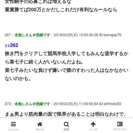
女性騎手の応募これは増えるな
重賞勝てば200万とかだしこれだけ有利なルールなら
267：
名無しさん＠恐縮です
：2019/02/25(月) 10:50:30.06 ID:IzemgspT0
>>262
狭き門をクリアして競馬学校入学してもみんな退学するか
ら菜七子に続く人がいないんだよね。
菜七子みたいな負けず嫌いで腹のすわった人はなかなかい
ないのかも。
273：
名無しさん＠恐縮です
：2019/02/25(月) 11:00:50.64 ID:xkFbv4xE0
まぁ男より筋肉量の面で限界があることは明白なわけで、
あとは各々そこをどう捉えるかによるわな
スター騎手の不足は慢性的な問題だから、今回の優遇策を
メニュー
ホーム
検索
トップ
サイドバー