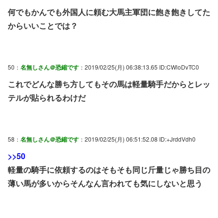
何でもかんでも外国人に頼む大馬主軍団に飽き飽きしてた
からいいことでは？
50：
名無しさん＠恐縮です
：2019/02/25(月) 06:38:13.65 ID:CWloDvTC0
これでどんな勝ち方してもその馬は軽量騎手だからとレッ
テルが貼られるわけだ
58：
名無しさん＠恐縮です
：2019/02/25(月) 06:51:52.08 ID:+JrddVdh0
>>50
軽量の騎手に依頼するのはそもそも同じ斤量じゃ勝ち目の
薄い馬が多いからそんなん言われても気にしないと思う