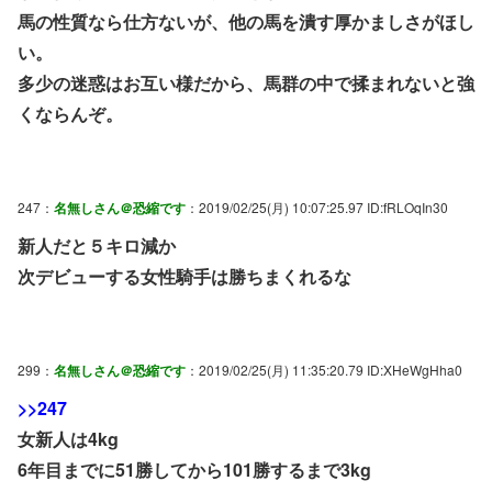
馬の性質なら仕方ないが、他の馬を潰す厚かましさがほし
い。
多少の迷惑はお互い様だから、馬群の中で揉まれないと強
くならんぞ。
247：
名無しさん＠恐縮です
：2019/02/25(月) 10:07:25.97 ID:fRLOqIn30
新人だと５キロ減か
次デビューする女性騎手は勝ちまくれるな
299：
名無しさん＠恐縮です
：2019/02/25(月) 11:35:20.79 ID:XHeWgHha0
>>247
女新人は4kg
6年目までに51勝してから101勝するまで3kg