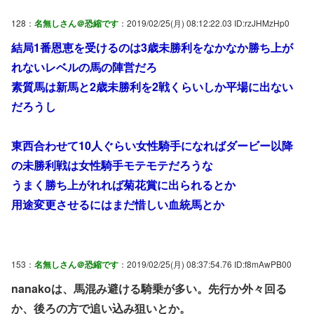
128：
名無しさん＠恐縮です
：2019/02/25(月) 08:12:22.03 ID:rzJHMzHp0
結局1番恩恵を受けるのは3歳未勝利をなかなか勝ち上が
れないレベルの馬の陣営だろ
素質馬は新馬と2歳未勝利を2戦くらいしか平場に出ない
だろうし
東西合わせて10人ぐらい女性騎手になればダービー以降
の未勝利戦は女性騎手モテモテだろうな
うまく勝ち上がれれば菊花賞に出られるとか
用途変更させるにはまだ惜しい血統馬とか
153：
名無しさん＠恐縮です
：2019/02/25(月) 08:37:54.76 ID:f8mAwPB00
nanakoは、馬混み避ける騎乗が多い。先行か外々回る
か、後ろの方で追い込み狙いとか。