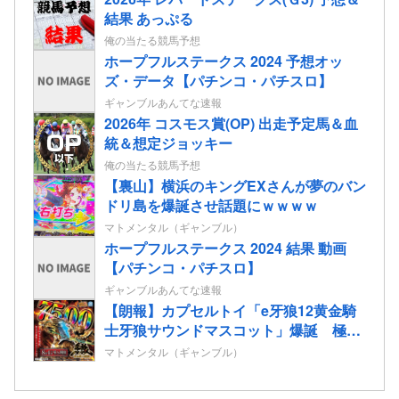
結果 あっぷる
俺の当たる競馬予想
ホープフルステークス 2024 予想オッ
ズ・データ【パチンコ・パチスロ】
ギャンブルあんてな速報
2026年 コスモス賞(OP) 出走予定馬＆血
統＆想定ジョッキー
俺の当たる競馬予想
【裏山】横浜のキングEXさんが夢のバン
ドリ島を爆誕させ話題にｗｗｗｗ
マトメンタル（ギャンブル）
ホープフルステークス 2024 結果 動画
【パチンコ・パチスロ】
ギャンブルあんてな速報
【朗報】カプセルトイ「e牙狼12黄金騎
士牙狼サウンドマスコット」爆誕 極限
7500バトル牙狼剣告知など全5種
マトメンタル（ギャンブル）