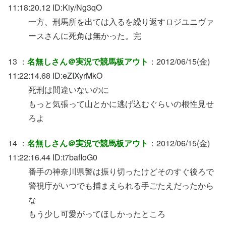
11:18:20.12 ID:Kiy/Ng3qO
一方、刑馬所を出ては入るを繰り返すロジユニヴァ
ースさんに死角は無かった。完
13 ：
名無しさん＠実況で競馬板アウト
：2012/06/15(金)
11:22:14.68 ID:eZIXyrMkO
死刑は間違いないのに
もっと気張って山とかに逃げ込むぐらいの根性見せ
ろよ
14 ：
名無しさん＠実況で競馬板アウト
：2012/06/15(金)
11:22:16.44 ID:t7bafIoG0
番手の神奈川県警は振り切ったけどそのすぐ後ろで
警視庁がいつでも捕まえられる手ごたえだったから
な
もう少し可愛がってほしかったところ