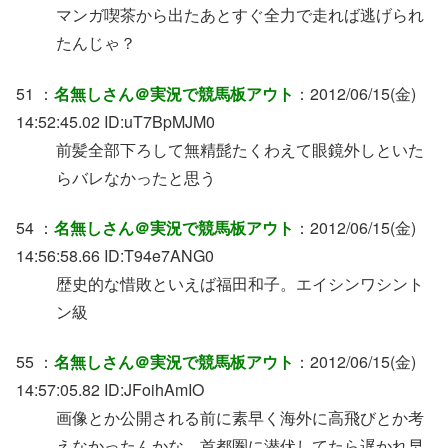
マンガ喫茶から出たあとすぐ全力で走れば逃げられ
たんじゃ？
51 ：
名無しさん＠実況で競馬板アウト
：2012/06/15(金)
14:52:45.02 ID:uT7BpMJM0
前髪全部下ろして無精髭たくわえて眼鏡外しといた
らバレなかったと思う
54 ：
名無しさん＠実況で競馬板アウト
：2012/06/15(金)
14:56:58.66 ID:T94e7ANG0
歴史的な惜敗といえば福田和子。エイシンワシント
ン級
55 ：
名無しさん＠実況で競馬板アウト
：2012/06/15(金)
14:57:05.82 ID:JFoihAmIO
画像とか公開される前に素早く海外に高飛びとか考
えなかったんかな。首都圏に潜伏してたら遅かれ早