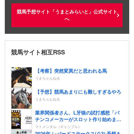
競馬予想サイト「うまとみらいと」公式サイト
へ
競馬サイト相互RSS
【考察】突然変異だと思われる馬
うまちゃんねる
【予想】競馬あまりにも難しすぎるやろ
うまちゃんねる
業界関係者さん、L牙狼の試打感想「パ
チンコメーカーがスロット作り始めまし
たって感じが全開の印象」
マトメンタル（ギャンブル）
2026年 レパードステークス(Ｇ3) 予想＆