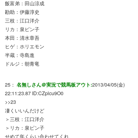
飯富弟：田山涼成
勘助：伊藤淳史
三枝：江口洋介
リカ：泉ピン子
本田：清水章吾
ヒゲ：ホリエモン
半蔵：寺島進
ドルジ：朝青竜
25：
名無しさん＠実況で競馬板アウト:
2013/04/05(金)
22:11:23.87 ID:
CZplcu9O0
>>23
凄くいいんだけど
＞三枝：江口洋介
＞リカ：泉ピン子
せめて年くらい合わせてくれ