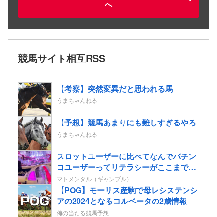
へ
競馬サイト相互RSS
【考察】突然変異だと思われる馬
うまちゃんねる
【予想】競馬あまりにも難しすぎるやろ
うまちゃんねる
スロットユーザーに比べてなんでパチン
コユーザーってリテラシーがここまで低
いんだろうか…
マトメンタル（ギャンブル）
【POG】モーリス産駒で母レシステンシ
アの2024となるコルベータの2歳情報
俺の当たる競馬予想