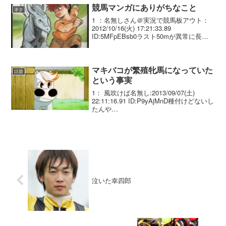
競馬マンガにありがちなこと
ネタ
1 ：名無しさん＠実況で競馬板アウト：
2012/10/16(火) 17:21:33.89
ID:5MFpEBsb0ラスト50mが異常に長い2
：名無しさん＠実況で競馬板アウト：
2012/10/16(火) 17:25:46.45 ID:SYb...
マキバコが繁殖牝馬になっていた
話題
という事実
1： 風吹けば名無し:2013/09/07(土)
22:11:16.91 ID:P9yAjMnD種付けどないし
たんや…
泣いた幸四郎