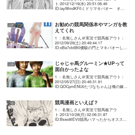
ト:2012/12/19(水) 20:51:06.46
ID:iayWmdKF0ミドリマキバオー オグ
リキャップ
お勧めの競馬関係本やマンガを教
話題
えてくれ
1 ：名無しさん＠実況で競馬板アウト：
2012/09/29(土) 20:49:44.17
ID:oBa7ck6B0優駿の門とマキバオーしか
読んだことない2 ：名無しさん＠実況で
競馬板アウト：2012/09/29(土)
20:50:50.83...
じゃじゃ馬グルーミン★UPって
話題
面白かったよな
1 ：名無しさん＠実況で競馬板アウト：
2012/05/27(日) 20:46:31.91
ID:QOCpmENU0たづなちゃんは俺の嫁な
2 ：名無しさん＠実況で競馬板アウト：
2012/05/27(日) 20:49:01.64 ID:ZFwr...
競馬漫画といえば？
話題
1： 名無しさん＠実況で競馬板アウ
ト:2013/10/28(月) 02:06:31.87
ID:Bseo8IEV0競馬ハマったからオススメ
ちょうだい