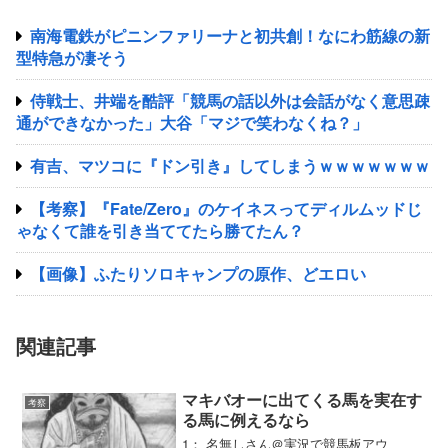
南海電鉄がピニンファリーナと初共創！なにわ筋線の新
型特急が凄そう
侍戦士、井端を酷評「競馬の話以外は会話がなく意思疎
通ができなかった」大谷「マジで笑わなくね？」
有吉、マツコに『ドン引き』してしまうｗｗｗｗｗｗｗ
【考察】『Fate/Zero』のケイネスってディルムッドじ
ゃなくて誰を引き当ててたら勝てたん？
【画像】ふたりソロキャンプの原作、どエロい
関連記事
マキバオーに出てくる馬を実在す
考察
る馬に例えるなら
1： 名無しさん＠実況で競馬板アウ