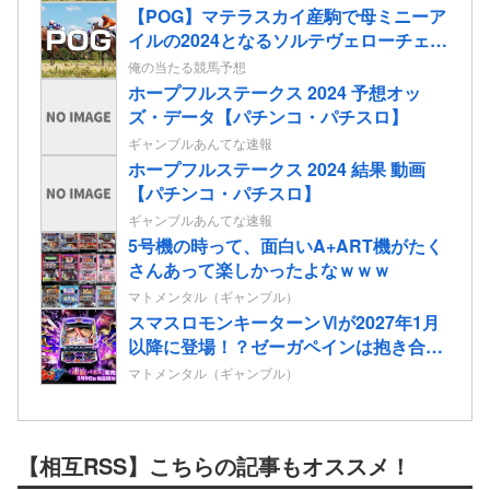
【POG】マテラスカイ産駒で母ミニーア
イルの2024となるソルテヴェローチェの
2歳情報
俺の当たる競馬予想
ホープフルステークス 2024 予想オッ
ズ・データ【パチンコ・パチスロ】
ギャンブルあんてな速報
ホープフルステークス 2024 結果 動画
【パチンコ・パチスロ】
ギャンブルあんてな速報
5号機の時って、面白いA+ART機がたく
さんあって楽しかったよなｗｗｗ
マトメンタル（ギャンブル）
スマスロモンキーターンⅥが2027年1月
以降に登場！？ゼーガペインは抱き合わ
せなの…？
マトメンタル（ギャンブル）
【相互RSS】こちらの記事もオススメ！