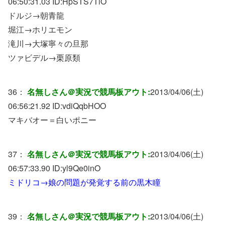
06:50:31.03 ID:
HpSTS7TlO
ドルジ→朝青龍
堀江→ホリエモン
滝川→大塚寧々の旦那
ツァビデル→栗原類
36：
名無しさん＠実況で競馬板アウト:
2013/04/06(土)
06:56:21.92 ID:
vdiQqbHOO
マキバオー＝白いポニー
37：
名無しさん＠実況で競馬板アウト:
2013/04/06(土)
06:57:33.90 ID:
yl9Qe0inO
ミドリコ→娘の問題が発覚する前の黒木瞳
39：
名無しさん＠実況で競馬板アウト:
2013/04/06(土)