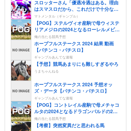
スロッターさん「優遇冷遇はある。理由
はスマスロだから、これだけで十分なん
だよね」
マトメンタル（ギャンブル）
【POG】ステルヴィオ産駒で母ウィステ
リアメジロの2024となるローレルメビウ
スの2歳情報
俺の当たる競馬予想
ホープフルステークス 2024 結果 動画
【パチンコ・パチスロ】
ギャンブルあんてな速報
【予想】競馬あまりにも難しすぎるやろ
うまちゃんねる
ホープフルステークス 2024 予想オッ
ズ・データ【パチンコ・パチスロ】
ギャンブルあんてな速報
【POG】コントレイル産駒で母メチャコ
ルタの2024となるドラゴンバルドの2歳
情報
俺の当たる競馬予想
【考察】突然変異だと思われる馬