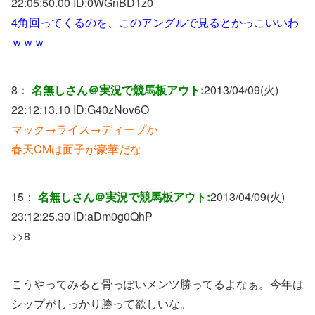
22:05:50.00 ID:
0WGnBD1z0
4角回ってくるのを、このアングルで見るとかっこいいわ
ｗｗｗ
8：
名無しさん＠実況で競馬板アウト:
2013/04/09(火)
22:12:13.10 ID:
G40zNov6O
マック→ライス→ディープか
春天CMは面子が豪華だな
15：
名無しさん＠実況で競馬板アウト:
2013/04/09(火)
23:12:25.30 ID:
aDm0g0QhP
>>8
こうやってみると骨っぽいメンツ勝ってるよなぁ。今年は
シップがしっかり勝って欲しいな。