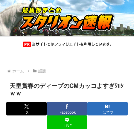
ホーム
話題
天皇賞春のディープのCMカッコよすぎﾜﾛﾀ
ｗｗ
X
Facebook
はてブ
LINE