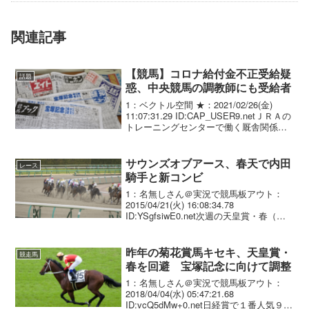
平
関連記事
【競馬】コロナ給付金不正受給疑
話題
惑、中央競馬の調教師にも受給者
1：ベクトル空間 ★：2021/02/26(金)
11:07:31.29 ID:CAP_USER9.netＪＲＡの
トレーニングセンターで働く厩舎関係者
が新型コロナウイルス対策の国の持続化
給付金を不正受給した疑いがある問題
で、調教助手や厩務員...
サウンズオブアース、春天で内田
レース
騎手と新コンビ
1：名無しさん＠実況で競馬板アウト：
2015/04/21(火) 16:08:34.78
ID:YSgfsiwE0.net次週の天皇賞・春（５
月３日、京都・芝３２００メートル）に
出走予定のサウンズオブアース（牡４
歳、栗東・藤岡厩舎）は、内田博...
昨年の菊花賞馬キセキ、天皇賞・
競走馬
春を回避 宝塚記念に向けて調整
1：名無しさん＠実況で競馬板アウト：
2018/04/04(水) 05:47:21.68
ID:vcQ5dMw+0.net日経賞で１番人気９着