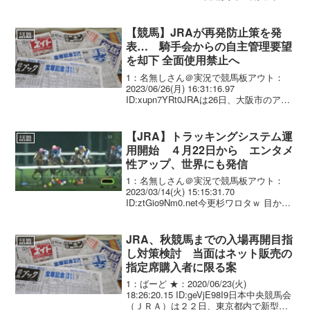
に敗れた昨年の菊花賞馬キセキ（牡４＝
角居）は天皇賞・春には向かわず、宝塚
記念（６月２４日、阪神）を目...
【競馬】JRAが再発防止策を発
話題
表… 騎手会からの自主管理要望
を却下 全面使用禁止へ
1：名無しさん＠実況で競馬板アウト：
2023/06/26(月) 16:31:16.97
ID:xupn7YRt0JRAは26日、大阪市のアク
ア堂島NBFタワーで関西定例会見を開
き、5月にあった若手騎手6人のスマホ不
適切使用を受け、改めて通信...
【JRA】トラッキングシステム運
話題
用開始 ４月22日から エンタメ
性アップ、世界にも発信
1：名無しさん＠実況で競馬板アウト：
2023/03/14(火) 15:15:31.70
ID:ztGio9Nm0.net今更杉ワロタｗ 目から
得る情報がより増える。4月22日に京都競
馬場がグランドオープンを迎える。競馬
場新装に合わせて導入さ...
JRA、秋競馬までの入場再開目指
話題
し対策検討 当面はネット販売の
指定席購入者に限る案
1：ばーど ★：2020/06/23(火)
18:26:20.15 ID:geVjE98I9日本中央競馬会
（ＪＲＡ）は２２日、東京都内で新型コ