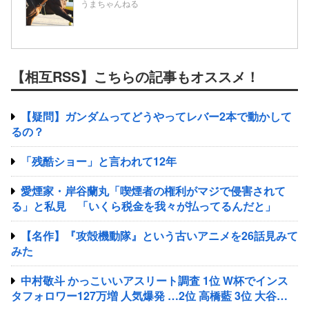
うまちゃんねる
【相互RSS】こちらの記事もオススメ！
【疑問】ガンダムってどうやってレバー2本で動かして
るの？
「残酷ショー」と言われて12年
愛煙家・岸谷蘭丸「喫煙者の権利がマジで侵害されて
る」と私見 「いくら税金を我々が払ってるんだと」
【名作】『攻殻機動隊』という古いアニメを26話見みて
みた
中村敬斗 かっこいいアスリート調査 1位 W杯でインス
タフォロワー127万増 人気爆発 …2位 高橋藍 3位 大谷翔