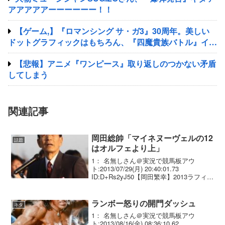
アアアアアーーーーーー！！
【ゲーム,】『ロマンシング サ・ガ3』30周年。美しい
ドットグラフィックはもちろん、『四魔貴族バトル』イト
ケンサウンドが心に残る
【悲報】アニメ『ワンピース』取り返しのつかない矛盾
してしまう
関連記事
岡田総帥「マイネヌーヴェルの12
話題
はオルフェより上」
1： 名無しさん＠実況で競馬板アウ
ト:2013/07/29(月) 20:40:01.73
ID:D+Rs2yJ50【岡田繁幸】2013ラフィア
ン会員ツアーでマイネヌーヴェルの12を
大絶賛が面白いと話題に 「この馬が有馬
記念のパドック出てきて...
ランボー怒りの開門ダッシュ
ネタ
1： 名無しさん＠実況で競馬板アウ
ト:2013/08/16(金) 08:36:10.62