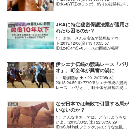
ID:K+8YlTZk0ランボー怒りの複勝転がし
JRAに特定秘密保護法案が適用さ
ネタ
れたら困るのか？
1： 名無しさん＠実況で競馬板アウ
ト:2013/12/06(金) 13:10:55.57
ID:Lz4O4mS+0レースの距離が秘密
伊シエナ伝統の競馬レース「パリ
話題
オ」、町全体が興奮の渦に
1 ：恥痢塵φ ★：2012/07/05(木)
20:18:24.59 ID:???0伊シエナ伝統の競馬
レース「パリオ」、町全体が興奮の渦に
イタリア中部シエナで２日、数百年の歴
史を持つ伝統の競馬レース「パリオ」が
行われた。 町の地区別対抗レ...
なぜ日本では無敗で引退する馬が
競走馬
いないのか？
1： こんな名無しでは、どうしようもな
いよ。:2013/03/23(土) 22:37:56.29
ID:6SJsHnpLフランケルのような無敗で
走り終える馬がでないのはなぜなの
か？？ ルドルフやディープでも成し得な