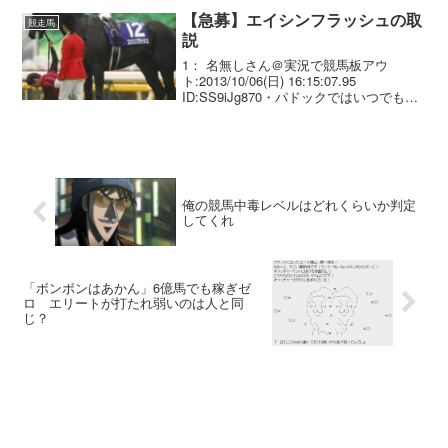
い記録 トキノミノルやマル...
【急募】エイシンフラッシュの取
競走馬
説
1： 名無しさん＠実況で競馬板アウ
ト:2013/10/06(日) 16:15:07.95
ID:SS9iJg870・パドックではいつでもイ
ケメン ・どスローでも一瞬の脚で突き抜
ける ・ハイペースでも最速上がりで差し
てくる ・1800～320...
俺の競馬中毒レベルはどれくらいか判定
してくれ
「ボンボンはあかん」6億馬でも稼ぎゼ
ロ エリートが打たれ弱いのは人と同
じ？