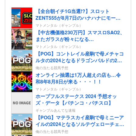
【全台朝イチ1G当選!?】スロット
ZENT555が8月7日のハナハナにモーニ
ングを仕込んだらしいｗｗｗｗ
マトメンタル（ギャンブル）
【中古機価格230万円】スマスロSAO2、
またガラスが粉々になる…
マトメンタル（ギャンブル）
【POG】コントレイル産駒で母メチャコ
ルタの2024となるドラゴンバルドの2歳
情報
俺の当たる競馬予想
オンライン抽選は1万人超えの店も…令
和8年8月8日が来る・・・！！
マトメンタル（ギャンブル）
ホープフルステークス 2024 予想オッ
ズ・データ【パチンコ・パチスロ】
ギャンブルあんてな速報
【POG】マテラスカイ産駒で母ミニーア
イルの2024となるソルテヴェローチェの
2歳情報
俺の当たる競馬予想