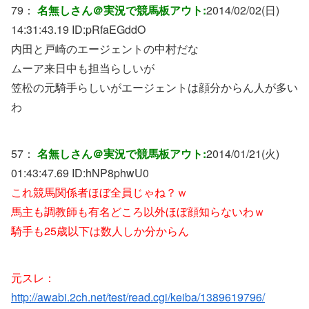
79：
名無しさん＠実況で競馬板アウト:
2014/02/02(日)
14:31:43.19 ID:
pRfaEGddO
内田と戸崎のエージェントの中村だな
ムーア来日中も担当らしいが
笠松の元騎手らしいがエージェントは顔分からん人が多い
わ
57：
名無しさん＠実況で競馬板アウト:
2014/01/21(火)
01:43:47.69 ID:
hNP8phwU0
これ競馬関係者ほぼ全員じゃね？ｗ
馬主も調教師も有名どころ以外ほぼ顔知らないわｗ
騎手も25歳以下は数人しか分からん
元スレ：
http://awabi.2ch.net/test/read.cgi/keiba/1389619796/