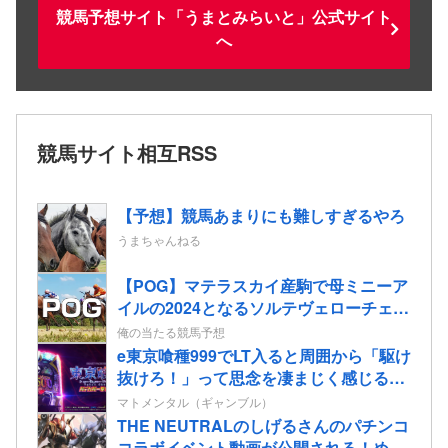
競馬予想サイト「うまとみらいと」公式サイト
へ
競馬サイト相互RSS
【予想】競馬あまりにも難しすぎるやろ
うまちゃんねる
【POG】マテラスカイ産駒で母ミニーア
イルの2024となるソルテヴェローチェの
2歳情報
俺の当たる競馬予想
e東京喰種999でLT入ると周囲から「駆け
抜けろ！」って思念を凄まじく感じる…
マトメンタル（ギャンブル）
THE NEUTRALのしげるさんのパチンコ
コラボイベント動画が公開される！めっ