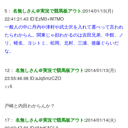
5：
名無しさん＠実況で競馬板アウト:
2014/01/13(月)
22:41:21.43 ID:
EzM3+W7MO
一般人の中に丹内や津村や武士沢を入れて選べって言われ
たらわからん。関東じゃ顔わかるのは吉田兄弟、中館、ノ
リ、蛯名、ヨシトミ、松岡、北村、三浦、後藤ぐらいだ
な。
12：
名無しさん＠実況で競馬板アウト:
2014/01/13(月)
23:55:46.98 ID:
aJq5mzCZO
>>5
戸崎と内田わからんか？
17：
名無しさん＠実況で競馬板アウト:
2014/01/14(火)
00:03:47.86 ID:
tAhrKACL0