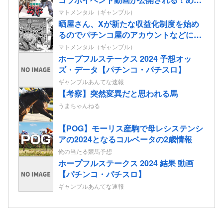
ちゃ楽しそうだな！！！
マトメンタル（ギャンブル）
晒屋さん、Xが新たな収益化制度を始め
るのでパチンコ屋のアカウントなどに有
料会員になってほしいと懇願「自分を助
マトメンタル（ギャンブル）
けてくれませんか」
ホープフルステークス 2024 予想オッ
ズ・データ【パチンコ・パチスロ】
ギャンブルあんてな速報
【考察】突然変異だと思われる馬
うまちゃんねる
【POG】モーリス産駒で母レシステンシ
アの2024となるコルベータの2歳情報
俺の当たる競馬予想
ホープフルステークス 2024 結果 動画
【パチンコ・パチスロ】
ギャンブルあんてな速報