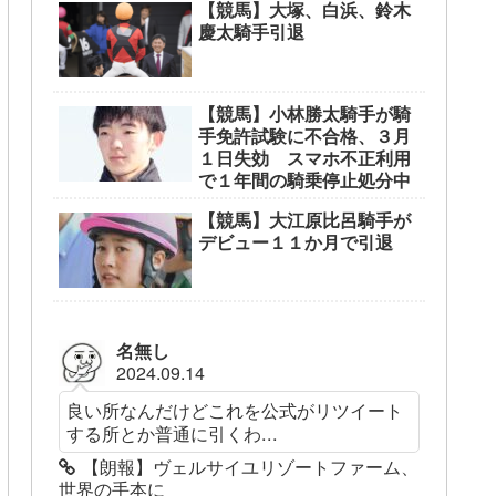
【競馬】大塚、白浜、鈴木
慶太騎手引退
【競馬】小林勝太騎手が騎
手免許試験に不合格、３月
１日失効 スマホ不正利用
で１年間の騎乗停止処分中
【競馬】大江原比呂騎手が
デビュー１１か月で引退
名無し
2024.09.14
良い所なんだけどこれを公式がリツイート
する所とか普通に引くわ...
【朗報】ヴェルサイユリゾートファーム、
世界の手本に