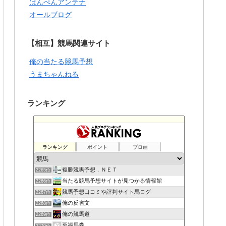
はんぺんアンテナ
オールブログ
【相互】競馬関連サイト
俺の当たる競馬予想
うまちゃんねる
ランキング
ランキング
ポイント
ブロ画
複勝競馬予想．ＮＥＴ
2265位
当たる競馬予想サイトが見つかる情報館
2266位
競馬予想口コミや評判サイト馬ログ
2267位
俺の反省文
2268位
俺の競馬道
2269位
至福馬券
2270位