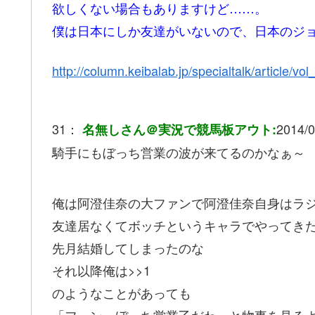
欲しくない場合もありますけど……。
僕は日本にしか友達がいないので、日本のジョ
http://column.keibalab.jp/specialtalk/article/vo
31：
2014/0
名無しさん＠実況で競馬板アウト:
騎手にもぼっち営業の波が来てるのかなぁ～
俺は阿澄佳奈の大ファンで阿澄佳奈自身はラ
友達居なくてボッチというキャラでやってき
先月結婚してしまったのな
それ以降俺は>>1
のようなことがあっても
「フーン、ぼっち営業乙だわ」と物事を見る