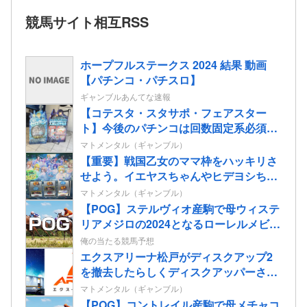
競馬サイト相互RSS
ホープフルステークス 2024 結果 動画
【パチンコ・パチスロ】
ギャンブルあんてな速報
【コテスタ・スタサポ・フェアスター
ト】今後のパチンコは回数固定系必須で
いいよな。そして釘は完全に廃止するべ
マトメンタル（ギャンブル）
き
【重要】戦国乙女のママ枠をハッキリさ
せよう。イエヤスちゃんやヒデヨシちゃ
んはママなのか。ノブ様はママではない
マトメンタル（ギャンブル）
のかを
【POG】ステルヴィオ産駒で母ウィステ
リアメジロの2024となるローレルメビウ
スの2歳情報
俺の当たる競馬予想
エクスアリーナ松戸がディスクアップ2
を撤去したらしくディスクアッパーさん
達から落胆の声
マトメンタル（ギャンブル）
【POG】コントレイル産駒で母メチャコ