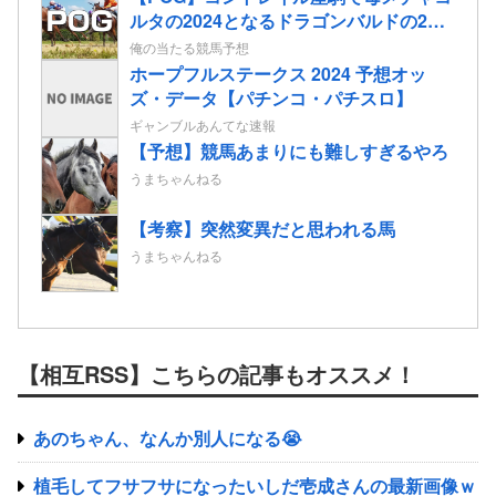
ルタの2024となるドラゴンバルドの2歳
情報
俺の当たる競馬予想
ホープフルステークス 2024 予想オッ
ズ・データ【パチンコ・パチスロ】
ギャンブルあんてな速報
【予想】競馬あまりにも難しすぎるやろ
うまちゃんねる
【考察】突然変異だと思われる馬
うまちゃんねる
【相互RSS】こちらの記事もオススメ！
あのちゃん、なんか別人になる😭
植毛してフサフサになったいしだ壱成さんの最新画像ｗ