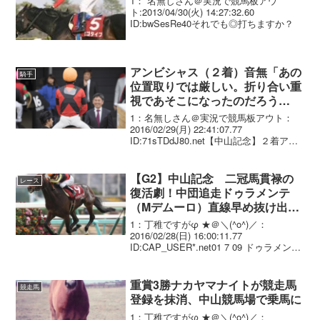
1： 名無しさん＠実況で競馬板アウ
ト:2013/04/30(火) 14:27:32.60
ID:bwSesRe40それでも◎打ちますか？
アンビシャス（２着）音無「あの
騎手
位置取りでは厳しい。折り合い重
視であそこになったのだろう
が…」
1：名無しさん＠実況で競馬板アウト：
2016/02/29(月) 22:41:07.77
ID:71sTDdJ80.net【中山記念】２着アン
ビシャス 音無調教師「勝負は時の運」
２８日、中山競馬場で行われたＧII中山記
念（芝内１８００メート...
【G2】中山記念 二冠馬貫禄の
レース
復活劇！中団追走ドゥラメンテ
（Mデムーロ）直線早め抜け出し
後続封じた！
1：丁稚ですがφ ★＠＼(^o^)／：
2016/02/28(日) 16:00:11.77
ID:CAP_USER*.net01 7 09 ドゥラメン
テ 牡4 M.ﾃﾞﾑｰﾛ_
1.45.9 --- 57.0 502...
重賞3勝ナカヤマナイトが競走馬
競走馬
登録を抹消、中山競馬場で乗馬に
1：丁稚ですがφ ★＠＼(^o^)／：