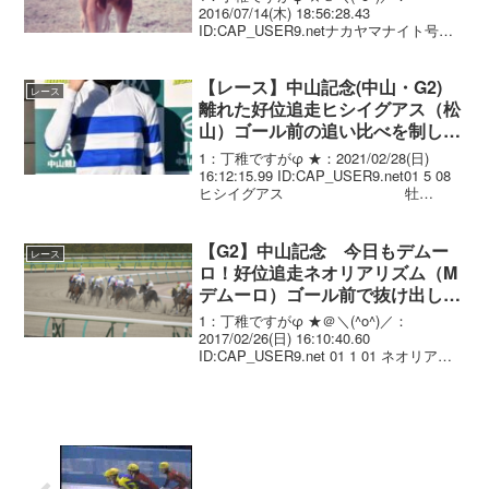
2016/07/14(木) 18:56:28.43
ID:CAP_USER9.netナカヤマナイト号が
競走馬登録抹消 2016/7/14 2013年中山
記念（GII）などに優勝したナカヤマナイ
ト号（牡８...
【レース】中山記念(中山・G2)
レース
離れた好位追走ヒシイグアス（松
山）ゴール前の追い比べを制し4
連勝！蛯名ラスト騎乗4着
1：丁稚ですがφ ★：2021/02/28(日)
16:12:15.99 ID:CAP_USER9.net01 5 08
ヒシイグアス 牡
5/490(-6)/ 1.44.9 .---. 松山弘平
56.0 堀 ...
【G2】中山記念 今日もデムー
レース
ロ！好位追走ネオリアリズム（M
デムーロ）ゴール前で抜け出して
重賞2勝目！
1：丁稚ですがφ ★＠＼(^o^)／：
2017/02/26(日) 16:10:40.60
ID:CAP_USER9.net 01 1 01 ネオリアリ
ズム 牡6/514(+15)/1.47.6
--- M.ﾃﾞﾑｰﾛ ...