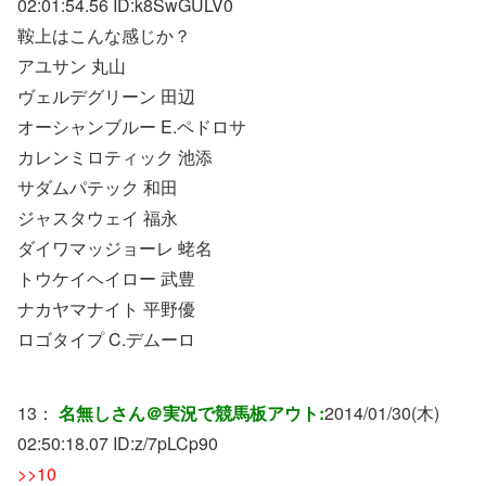
02:01:54.56 ID:
k8SwGULV0
鞍上はこんな感じか？
アユサン 丸山
ヴェルデグリーン 田辺
オーシャンブルー E.ペドロサ
カレンミロティック 池添
サダムパテック 和田
ジャスタウェイ 福永
ダイワマッジョーレ 蛯名
トウケイヘイロー 武豊
ナカヤマナイト 平野優
ロゴタイプ C.デムーロ
13：
名無しさん＠実況で競馬板アウト:
2014/01/30(木)
02:50:18.07 ID:
z/7pLCp90
>>10