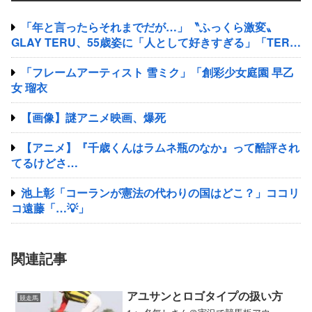
「年と言ったらそれまでだが…」〝ふっくら激変〟
GLAY TERU、55歳姿に「人として好きすぎる」「TERU
さんには見えない」「分からなかった」
「フレームアーティスト 雪ミク」「創彩少女庭園 早乙
女 瑠衣
【画像】謎アニメ映画、爆死
【アニメ】『千歳くんはラムネ瓶のなか』って酷評され
てるけどさ…
池上彰「コーランが憲法の代わりの国はどこ？」ココリ
コ遠藤「…💡」
関連記事
アユサンとロゴタイプの扱い方
競走馬