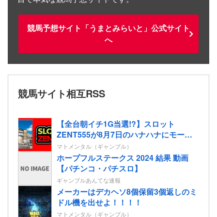
競馬予想サイト「うまとみらいと」公式サイト
へ
競馬サイト相互RSS
【全台朝イチ1G当選!?】スロット
ZENT555が8月7日のハナハナにモーニ
ングを仕込んだらしいｗｗｗｗ
マトメンタル（ギャンブル）
ホープフルステークス 2024 結果 動画
【パチンコ・パチスロ】
ギャンブルあんてな速報
メーカーはデカヘソ8個保留3個返しのミ
ドル機を出せよ！！！！
マトメンタル（ギャンブル）