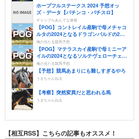
ホープフルステークス 2024 予想オッ
ズ・データ【パチンコ・パチスロ】
ギャンブルあんてな速報
【POG】コントレイル産駒で母メチャコ
ルタの2024となるドラゴンバルドの2歳
情報
俺の当たる競馬予想
【POG】マテラスカイ産駒で母ミニーア
イルの2024となるソルテヴェローチェの
2歳情報
俺の当たる競馬予想
【予想】競馬あまりにも難しすぎるやろ
うまちゃんねる
【考察】突然変異だと思われる馬
うまちゃんねる
【相互RSS】こちらの記事もオススメ！