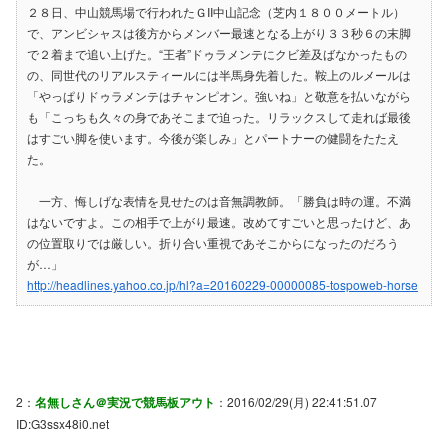
２８日、中山競馬場で行われたＧII中山記念（芝内１８００メートル）
で、アンビシャスは後方からメンバー最速となる上がり３３秒６の末脚
で２着まで追い上げた。“王者”ドゥラメンテにクビ差及ばなかったもの
の、同世代のリアルスティールには半馬身先着した。鞍上のルメールは
「やっぱりドゥラメンテはチャンピオン。強いね」と敬意を払いながら
も「こっちも久々の身であそこまで迫った。リラックスして走れば最後
はすごい脚を使います。今後が楽しみ」とパートナーの健闘をたたえ
た。
一方、悔しげな表情を見せたのは音無調教師。「勝負は時の運。不満
はないですよ。この相手で上がり最速。改めてすごいと思ったけど、あ
の位置取りでは厳しい。折り合い重視であそこからになったのだろう
が…」
http://headlines.yahoo.co.jp/hl?a=20160229-00000085-tospoweb-horse
2：
名無しさん＠実況で競馬板アウト
：2016/02/29(月) 22:41:51.07
ID:G3ssx48i0.net