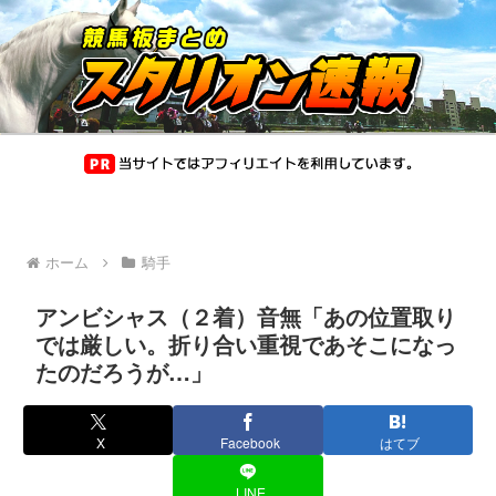
ホーム
騎手
アンビシャス（２着）音無「あの位置取り
では厳しい。折り合い重視であそこになっ
たのだろうが…」
X
Facebook
はてブ
LINE