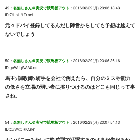
49：
名無しさん＠実況で競馬板アウト
：2016/02/29(月) 23:06:18.43
ID:7/HoH/1f0.net
元々ドバイ登録してるんだし陣営からしても予想は越えて
ないでしょう
50：
名無しさん＠実況で競馬板アウト
：2016/02/29(月) 23:06:36.16
ID:geWdqWAA0.net
馬主>調教師>騎手を会社で例えたら、自分のミスや能力
の低さを立場の弱い者に擦りつけるのはどこも同じって事
さね。
54：
名無しさん＠実況で競馬板アウト
：2016/02/29(月) 23:07:54.13
ID:tO/WxCRiO.net
カンパニーみたいに晩成型で活躍するのはまだ先だろね