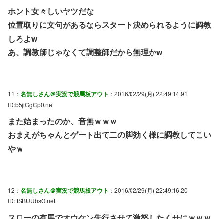
ホント女々しいヤツだな
位置取りに文句があるならスタート決められるように調教
しろよw
あ、調教師じゃなくて調整師だから無理かw
11：
名無しさん＠実況で競馬板アウト
：2016/02/29(月) 22:49:14.91
ID:b5jiGgCp0.net
また始まったのか、音無ｗｗｗ
おまえがちゃんとゲート出て二の脚効く様に調教してこい
やｗ
12：
名無しさん＠実況で競馬板アウト
：2016/02/29(月) 22:49:16.20
ID:ttSBUUbsO.net
スローの有馬でオウケン先行させて激怒したくせにｗｗｗ