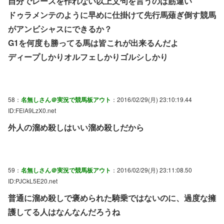
自分でレースを作れない以上文句を言うのは筋違い
ドゥラメンテのように早めに仕掛けて先行馬薙ぎ倒す競馬
がアンビシャスにできるか？
G1を何度も勝ってる馬は皆これが出来るんだよ
ディープしかりオルフェしかりゴルシしかり
58：
名無しさん＠実況で競馬板アウト
：2016/02/29(月) 23:10:19.44
ID:FElA9LzX0.net
外人の溜め殺しはいい溜め殺しだから
59：
名無しさん＠実況で競馬板アウト
：2016/02/29(月) 23:11:08.50
ID:PJCkL5E20.net
普通に溜め殺しで褒められた騎乗ではないのに、過度な擁
護してる人はなんなんだろうね