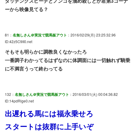
タッチングスピーチとノンコを溜め殺しとか君第3コーナ
ーから映像見てる？
81：
名無しさん＠実況で競馬板アウト
：2016/02/29(月) 23:25:32.96
ID:42z5C9II0.net
そもそも明らかに調教良くなかったろ
一番調子わかってるはずなのに体調面には一切触れず騎乗
に不満言うって終わってる
132：
名無しさん＠実況で競馬板アウト
：2016/03/01(火) 00:04:36.82
ID:14pdRlge0.net
出遅れる馬には福永乗せろ
スタートは抜群に上手いぞ