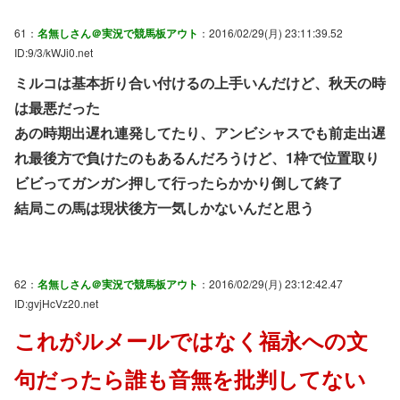
61：
名無しさん＠実況で競馬板アウト
：2016/02/29(月) 23:11:39.52
ID:9/3/kWJi0.net
ミルコは基本折り合い付けるの上手いんだけど、秋天の時
は最悪だった
あの時期出遅れ連発してたり、アンビシャスでも前走出遅
れ最後方で負けたのもあるんだろうけど、1枠で位置取り
ビビってガンガン押して行ったらかかり倒して終了
結局この馬は現状後方一気しかないんだと思う
62：
名無しさん＠実況で競馬板アウト
：2016/02/29(月) 23:12:42.47
ID:gvjHcVz20.net
これがルメールではなく福永への文
句だったら誰も音無を批判してない