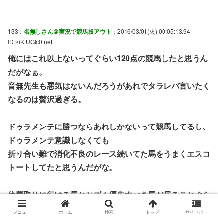
133：
名無しさん＠実況で競馬板アウト
：2016/03/01(火) 00:05:13.94
ID:KiKfUGIc0.net
俺にはこれ以上ないってぐらい120点の競馬したと思うん
だがなぁ。
音無先生も悪気はないんだろうがあれでタラレバ言いたく
なるのは贅沢過ぎる。
ドゥラメンテに勝つならあれしかないって競馬してるし、
ドゥラメンテ意識しなくても
折り合い難で消化不良のレース続いてた馬をうまくエスコ
トートしてたと思うんだがな。
位置取りに行ける馬とリズム優先すべき馬が居ることぐら
い先生も分かってるはずなんだけどな。
メニュー
ホーム
検索
トップ
サイドバー