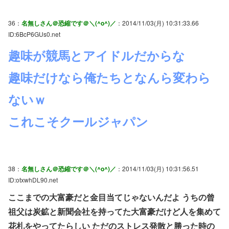
36：
名無しさん＠恐縮です＠＼(^o^)／
：2014/11/03(月) 10:31:33.66
ID:6BcP6GUs0.net
趣味が競馬とアイドルだからな
趣味だけなら俺たちとなんら変わら
ないｗ
これこそクールジャパン
38：
名無しさん＠恐縮です＠＼(^o^)／
：2014/11/03(月) 10:31:56.51
ID:otxwhDL90.net
ここまでの大富豪だと金目当てじゃないんだよ うちの曾
祖父は炭鉱と新聞会社を持ってた大富豪だけど人を集めて
花札をやってたらしい ただのストレス発散と勝った時の