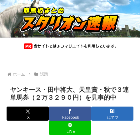
ホーム
話題
ヤンキース・田中将大、天皇賞・秋で３連
単馬券（２万３２９０円）を見事的中
X
Facebook
はてブ
LINE