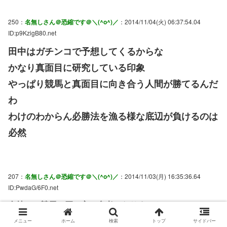
250：
名無しさん＠恐縮です＠＼(^o^)／
：2014/11/04(火) 06:37:54.04
ID:p9KzigB80.net
田中はガチンコで予想してくるからな
かなり真面目に研究している印象
やっぱり競馬と真面目に向き合う人間が勝てるんだ
わ
わけのわからん必勝法を漁る様な底辺が負けるのは
必然
207：
名無しさん＠恐縮です＠＼(^o^)／
：2014/11/03(月) 16:35:36.64
ID:PwdaG/6F0.net
金持ちの競馬の買い方は参考になりません
メニュー
ホーム
検索
トップ
サイドバー