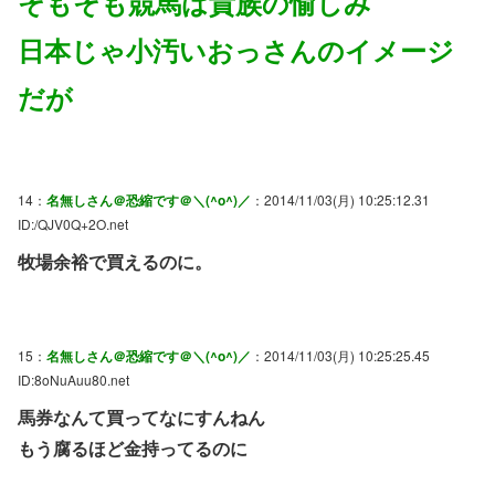
そもそも競馬は貴族の愉しみ
日本じゃ小汚いおっさんのイメージ
だが
14：
名無しさん＠恐縮です＠＼(^o^)／
：2014/11/03(月) 10:25:12.31
ID:/QJV0Q+2O.net
牧場余裕で買えるのに。
15：
名無しさん＠恐縮です＠＼(^o^)／
：2014/11/03(月) 10:25:25.45
ID:8oNuAuu80.net
馬券なんて買ってなにすんねん
もう腐るほど金持ってるのに