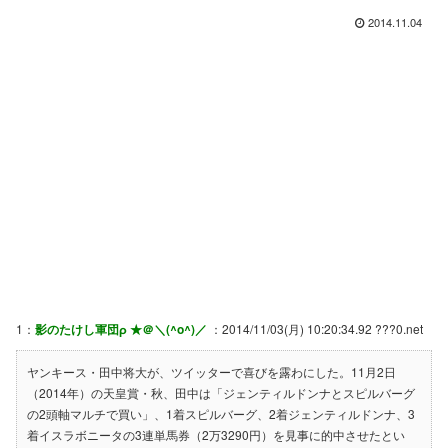
2014.11.04
1：
影のたけし軍団ρ ★＠＼(^o^)／
：2014/11/03(月) 10:20:34.92 ???0.net
ヤンキース・田中将大が、ツイッターで喜びを露わにした。11月2日
（2014年）の天皇賞・秋、田中は「ジェンティルドンナとスピルバーグ
の2頭軸マルチで買い」、1着スピルバーグ、2着ジェンティルドンナ、3
着イスラボニータの3連単馬券（2万3290円）を見事に的中させたとい