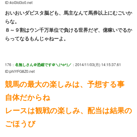
ID:4oI3ld3o0.net
おいおいダビスタ脳ども、馬主なんて馬券以上にむごいか
らな。
８～９割はウン千万単位で負ける世界だぞ、億稼いでるか
らってなるもんじゃねーよ。
176：
名無しさん＠恐縮です＠＼(^o^)／
：2014/11/03(月) 14:15:37.61
ID:phlYFG8Z0.net
競馬の最大の楽しみは、予想する事
自体だからね
レースは観戦の楽しみ、配当は結果の
ごほうび