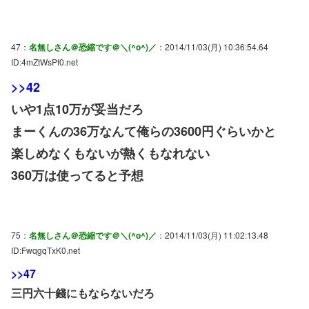
47：
名無しさん＠恐縮です＠＼(^o^)／
：2014/11/03(月) 10:36:54.64
ID:4mZtWsPf0.net
>>42
いや1点10万が妥当だろ
まーくんの36万なんて俺らの3600円ぐらいかと
楽しめなくもないが熱くもなれない
360万は使ってると予想
75：
名無しさん＠恐縮です＠＼(^o^)／
：2014/11/03(月) 11:02:13.48
ID:FwqgqTxK0.net
>>47
三円六十錢にもならないだろ