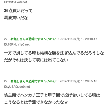
ID:C31f/LYo0.net
36点買いだって
馬鹿買いだな
27：
名無しさん＠恐縮です＠＼(^o^)／
：2014/11/03(月) 10:29:10.17
ID:76RNq+1p0.net
一方で損してる時も結構な額を注ぎ込んでるだろうしな
だがそれは決して表には出てこない
29：
名無しさん＠恐縮です＠＼(^o^)／
：2014/11/03(月) 10:29:55.16
ID:yUBAQudo0.net
坊主頭でハンカチ王子と甲子園で投げ合いしてる頃は
こうなるとは予測できなかったなｗ