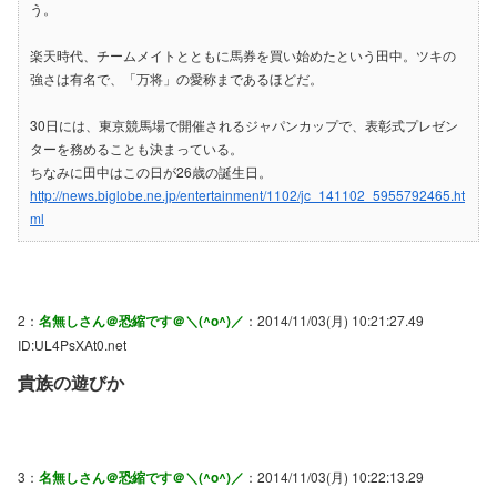
う。
楽天時代、チームメイトとともに馬券を買い始めたという田中。ツキの
強さは有名で、「万将」の愛称まであるほどだ。
30日には、東京競馬場で開催されるジャパンカップで、表彰式プレゼン
ターを務めることも決まっている。
ちなみに田中はこの日が26歳の誕生日。
http://news.biglobe.ne.jp/entertainment/1102/jc_141102_5955792465.ht
ml
2：
名無しさん＠恐縮です＠＼(^o^)／
：2014/11/03(月) 10:21:27.49
ID:UL4PsXAt0.net
貴族の遊びか
3：
名無しさん＠恐縮です＠＼(^o^)／
：2014/11/03(月) 10:22:13.29