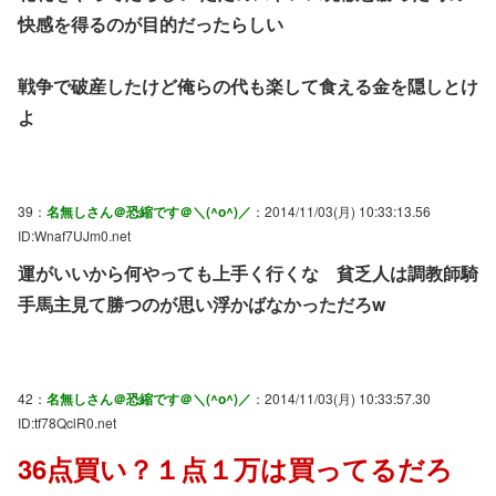
快感を得るのが目的だったらしい
戦争で破産したけど俺らの代も楽して食える金を隠しとけ
よ
39：
名無しさん＠恐縮です＠＼(^o^)／
：2014/11/03(月) 10:33:13.56
ID:Wnaf7UJm0.net
運がいいから何やっても上手く行くな 貧乏人は調教師騎
手馬主見て勝つのが思い浮かばなかっただろw
42：
名無しさん＠恐縮です＠＼(^o^)／
：2014/11/03(月) 10:33:57.30
ID:tf78QclR0.net
36点買い？１点１万は買ってるだろ