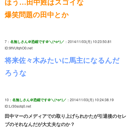
ほう…田中姓はスゴイな
爆笑問題の田中とか
7：
名無しさん＠恐縮です＠＼(^o^)／
：2014/11/03(月) 10:23:50.81
ID:9fVUfqhO0.net
将来佐々木みたいに馬主になるんだ
ろうな
10：
名無しさん＠恐縮です＠＼(^o^)／
：2014/11/03(月) 10:24:38.19
ID:Lr30sotq0.net
田中マーのメディアでの取り上げられかたが引退後のセレ
ブのそれなんだが大丈夫なのか？