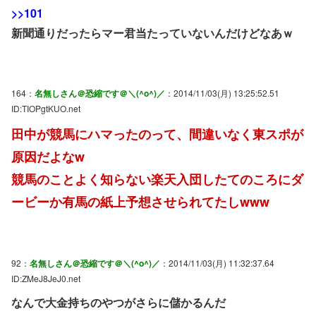
>>101
新聞通りだったらマー君当たっていないんだけどなあｗ
164：
名無しさん＠恐縮です＠＼(^o^)／
：2014/11/03(月) 13:25:52.51
ID:TIOPgtKUO.net
田中が競馬にハマったのって、間違いなく東スポが
原因だよなw
競馬のことよく知らない楽天入団したてのころにダ
ービーか有馬の紙上予想させられてたしwww
92：
名無しさん＠恐縮です＠＼(^o^)／
：2014/11/03(月) 11:32:37.64
ID:ZMeJ8JeJ0.net
なんで大金持ちのやつがさらに儲かるんだ