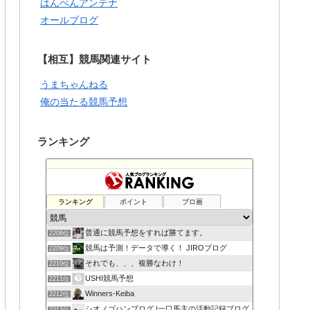
はんぺんアンテナ
オールブログ
【相互】競馬関連サイト
うまちゃんねる
俺の当たる競馬予想
ランキング
ランキング
ポイント
ブロ画
普通に競馬予想をすれば勝てます。
2208位
競馬は予測！データで導く！ JIROブログ
2209位
それでも、、、複勝なわけ！
2210位
USHI競馬予想
2211位
Winners-Keiba
2212位
シオノゴハンブログ |一口馬主の活動記録ブログ
2213位