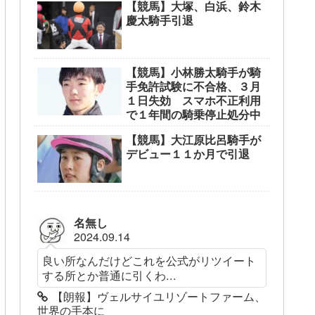
【競馬】大塚、白浜、鈴木
慶太騎手引退
【競馬】小林勝太騎手が騎
手免許試験に不合格、３月
１日失効 スマホ不正利用
で１年間の騎乗停止処分中
【競馬】大江原比呂騎手が
デビュー１１か月で引退
名無し
2024.09.14
良い所なんだけどこれを公式がリツイート
する所とか普通に引くわ...
【朗報】ヴェルサイユリゾートファーム、
世界の手本に