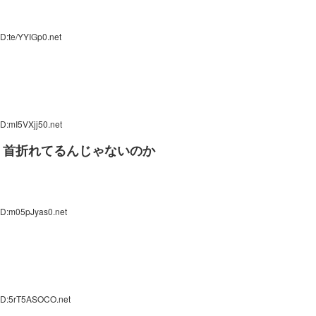
D:te/YYIGp0.net
D:mI5VXjj50.net
・首折れてるんじゃないのか
ID:m05pJyas0.net
 ID:5rT5ASOCO.net