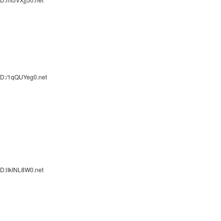
ID:/1qQUYeg0.net
D:lIkINL8W0.net