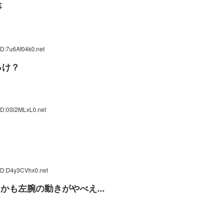
事
ID:7u6Af04k0.net
っけ？
ID:0Sl2MLxL0.net
ID:D4y3CVhx0.net
かも左腕の動きがやべえ...