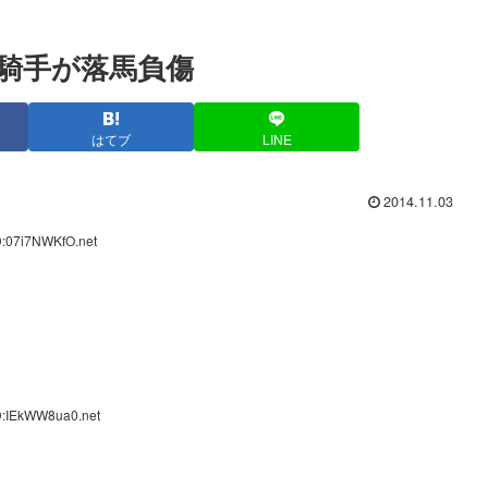
騎手が落馬負傷
はてブ
LINE
2014.11.03
D:07i7NWKfO.net
D:IEkWW8ua0.net