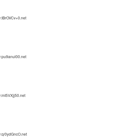
:IBrOVCv+0.net
:pu9anul00.net
:mI5VXjj50.net
D:q/0ydGncO.net