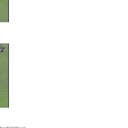
D:mI5VXjj50.net