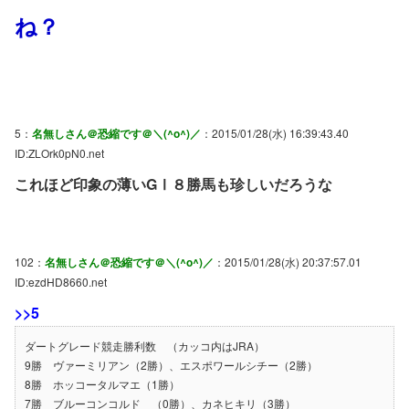
ね？
5：
名無しさん＠恐縮です＠＼(^o^)／
：2015/01/28(水) 16:39:43.40
ID:ZLOrk0pN0.net
これほど印象の薄いGⅠ８勝馬も珍しいだろうな
102：
名無しさん＠恐縮です＠＼(^o^)／
：2015/01/28(水) 20:37:57.01
ID:ezdHD8660.net
>>5
ダートグレード競走勝利数 （カッコ内はJRA）
9勝 ヴァーミリアン（2勝）、エスポワールシチー（2勝）
8勝 ホッコータルマエ（1勝）
7勝 ブルーコンコルド （0勝）、カネヒキリ（3勝）