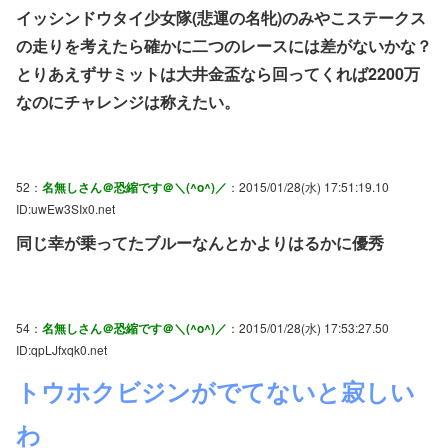
イッシンドウタイ少女隊(悲運の名牝)のみやこステークス
の走りを考えたら確かに二つのレースには差がないかな？
とりあえずサミットは大井金盃なら回ってくれば2200万
なのにチャレンジは称えたい。
52：
名無しさん＠恐縮です＠＼(^o^)／
：2015/01/28(水) 17:51:19.10
ID:uwEw3SIx0.net
同じ幸が乗ってたブルーなんとかよりはるかに優秀
54：
名無しさん＠恐縮です＠＼(^o^)／
：2015/01/28(水) 17:53:27.50
ID:qpLJfxqk0.net
トウホクビジンがでてないと寂しい
わ