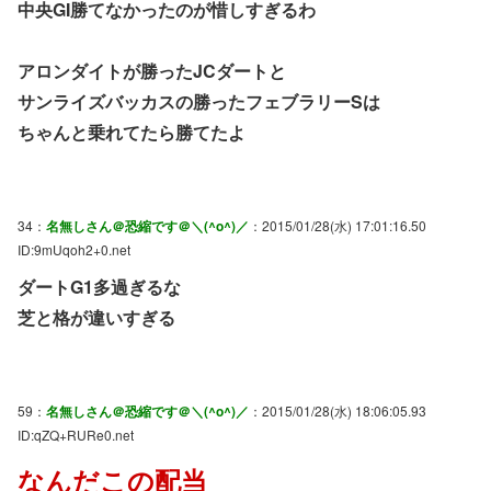
中央GI勝てなかったのが惜しすぎるわ
アロンダイトが勝ったJCダートと
サンライズバッカスの勝ったフェブラリーSは
ちゃんと乗れてたら勝てたよ
34：
名無しさん＠恐縮です＠＼(^o^)／
：2015/01/28(水) 17:01:16.50
ID:9mUqoh2+0.net
ダートG1多過ぎるな
芝と格が違いすぎる
59：
名無しさん＠恐縮です＠＼(^o^)／
：2015/01/28(水) 18:06:05.93
ID:qZQ+RURe0.net
なんだこの配当