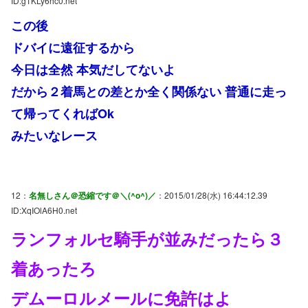
ID:g1KLy6hc0.net
この後
ドバイに遠征するから
今日は全然 本気だしてないよ
だから２着馬との差とか全く関係ない 普通に走っ
て帰ってくればOk
みたいなレース
12：
名無しさん＠恐縮です＠＼(^o^)／
：2015/01/28(水) 16:44:12.39
ID:XqIOlA6H0.net
ランフォルセ騎手が並みだったら３
着あったろ
デムーロルメールに免許はよ