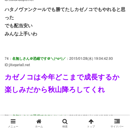
ハタノヴァンクールでも勝てたしカゼノコでもやれると思
った
でも配当安い
みんな上手いわ
74：
名無しさん＠恐縮です＠＼(^o^)／
：2015/01/28(水) 19:04:42.93
ID:jXvqarla0.net
カゼノコは今年どこまで成長するか
楽しみだから秋山降ろしてくれ
76：
名無しさん＠恐縮です＠＼(^o^)／
：2015/01/28(水) 19:10:02.12
ID:XqIOlA6H0.net
メニュー
ホーム
検索
トップ
サイドバー