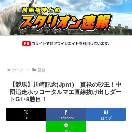
ホーム
話題
【競馬】川崎記念(Jpn1) 貫禄の砂王！中
団追走ホッコータルマエ直線抜け出しダー
トG1･8勝目！
X
Facebook
はてブ
LINE