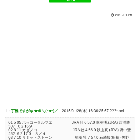
2015.01.28
1：
丁稚ですがφ ★＠＼(^o^)／
：2015/01/28(水) 16:36:25.67 ???*.net
01 5 05 ホッコータルマエ JRA 牡 6 57.0 幸英明.(JRA) 西浦勝
507 +6 2:16:9
02 8 11 カゼノコ JRA 牡 4 56.0 秋山真.(JRA) 野中賢
452 -6 2:17:0 ３／４
03 7 10 サミットストーン 船橋 牡 7 57.0 石崎駿(船橋) 矢野