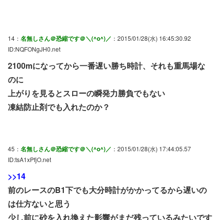
14：
名無しさん＠恐縮です＠＼(^o^)／
：2015/01/28(水) 16:45:30.92
ID:NQFONgJH0.net
2100mになってから一番遅い勝ち時計、それも重馬場な
のに
上がりを見るとスローの瞬発力勝負でもない
凍結防止剤でも入れたのか？
45：
名無しさん＠恐縮です＠＼(^o^)／
：2015/01/28(水) 17:44:05.57
ID:tsA1xPfjO.net
>>14
前のレースのB1下でも大分時計がかかってるから遅いの
は仕方ないと思う
少し前に砂を入れ換えた影響がまだ残っているみたいです