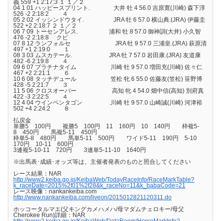
義 559 +1 2:17:3 １ １／２
04 1 01 ハッピースプリント. 大井 牡 4 56.0 吉原寛(川崎) 森下淳
526 -2 2:18:2 ４
05 2 02 イッシンドウタイ. JRA 牡 6 57.0 横山典.(JRA) 伊藤圭
522 +2 2:18:7 ２ １／２
06 7 09 トーセンアレス. 浦和 牡 8 57.0 御神訓(大井) 小久智
476 -2 2:18:8 クビ
07 8 12 ランフォルセ JRA 牡 9 57.0 三浦皇.(JRA) 萩原清
497 +1 2:19:0 １
08 3 03 ムスカテール. JRA 牡 7 57.0 岩田康.(JRA) 友道康
482 -6 2:19:8 ４
09 6 07 プラチナタイム 川崎 牡 9 57.0 増田充(川崎) 佐々仁
467 +2 2:21:1 ６
10 6 08 タッチデュール 笠松 牝 6 55.0 佐藤友(笠松) 笹野博
428 -5 2:21:7 ３
11 5 06 クロスオーバー 高知 牝 4 54.0 畑中信(高知) 別府真
422 -3 2:22:5 ４
12 4 04 ウインペンタゴン .川崎 牡 9 57.0 山崎誠(川崎) 河津裕
502 +4 2:24:2 ８
払戻金
単勝5 100円 複勝5 100円 11 160円 10 140円 枠複5-
8 450円 馬複5-11 450円
枠単5-8 480円 馬単5-11 500円 ワイド5-11 190円 5-10
170円 10-11 600円
3連複5-10-11 720円 3連単5-11-10 1640円
※出馬表･成績･オッズ等は、主催者発表のものと照合してください
レース結果：NAR
http://www2.keiba.go.jp/KeibaWeb/TodayRaceInfo/RaceMarkTable?
k_raceDate=2015%2f01%2f28&k_raceNo=11&k_babaCode=21
レース映像：nankankeiba.com
http://www.nankankeiba.com/liveon/2015012821120311.do
ホッコータルマエ(父キングカメハメハ/母マダムチェロキー/母父
Cherokee Run)詳細：NAR
http://www2.keiba.go.jp/KeibaWeb/DataRoom/HorseMarkInfo?