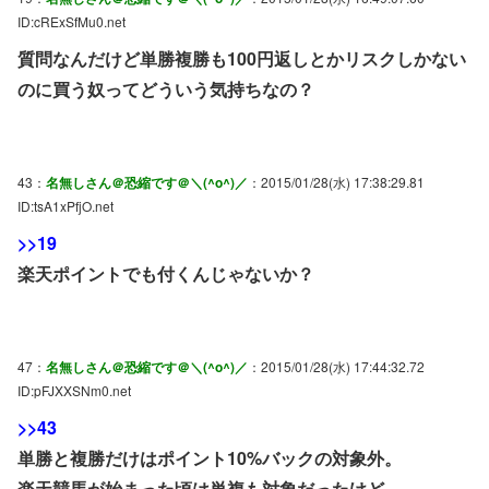
ID:cRExSfMu0.net
質問なんだけど単勝複勝も100円返しとかリスクしかない
のに買う奴ってどういう気持ちなの？
43：
名無しさん＠恐縮です＠＼(^o^)／
：2015/01/28(水) 17:38:29.81
ID:tsA1xPfjO.net
>>19
楽天ポイントでも付くんじゃないか？
47：
名無しさん＠恐縮です＠＼(^o^)／
：2015/01/28(水) 17:44:32.72
ID:pFJXXSNm0.net
>>43
単勝と複勝だけはポイント10%バックの対象外。
楽天競馬が始まった頃は単複も対象だったけど、