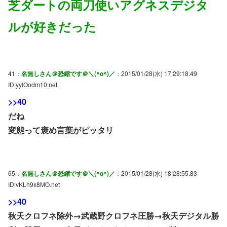
芝ダートの両刀使いアグネスデジタ
ルが好きだった
41：
名無しさん＠恐縮です＠＼(^o^)／
：2015/01/28(水) 17:29:18.49
ID:yylOodm10.net
>>40
だね
変態って褒め言葉がピッタリ
65：
名無しさん＠恐縮です＠＼(^o^)／
：2015/01/28(水) 18:28:55.83
ID:vKLh9x8MO.net
>>40
秋天クロフネ除外→武蔵野クロフネ圧勝→秋天デジタル勝