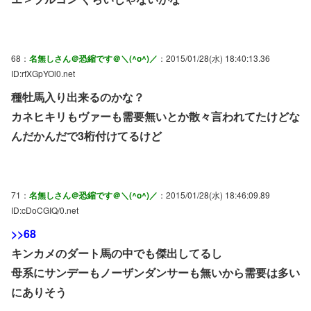
68：
名無しさん＠恐縮です＠＼(^o^)／
：2015/01/28(水) 18:40:13.36
ID:rfXGpYOl0.net
種牡馬入り出来るのかな？
カネヒキリもヴァーも需要無いとか散々言われてたけどな
んだかんだで3桁付けてるけど
71：
名無しさん＠恐縮です＠＼(^o^)／
：2015/01/28(水) 18:46:09.89
ID:cDoCGIQ/0.net
>>68
キンカメのダート馬の中でも傑出してるし
母系にサンデーもノーザンダンサーも無いから需要は多い
にありそう