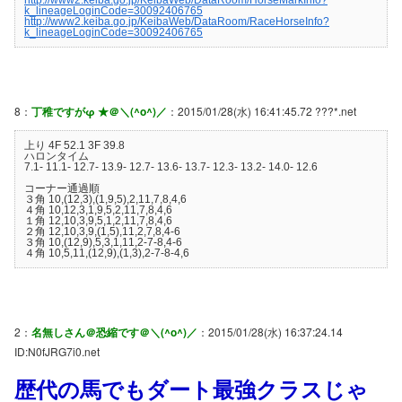
k_lineageLoginCode=30092406765
http://www2.keiba.go.jp/KeibaWeb/DataRoom/RaceHorseInfo?
k_lineageLoginCode=30092406765
8：
丁稚ですがφ ★＠＼(^o^)／
：2015/01/28(水) 16:41:45.72 ???*.net
上り 4F 52.1 3F 39.8
ハロンタイム
7.1- 11.1- 12.7- 13.9- 12.7- 13.6- 13.7- 12.3- 13.2- 14.0- 12.6
コーナー通過順
３角 10,(12,3),(1,9,5),2,11,7,8,4,6
４角 10,12,3,1,9,5,2,11,7,8,4,6
１角 12,10,3,9,5,1,2,11,7,8,4,6
２角 12,10,3,9,(1,5),11,2,7,8,4-6
３角 10,(12,9),5,3,1,11,2-7-8,4-6
４角 10,5,11,(12,9),(1,3),2-7-8-4,6
2：
名無しさん＠恐縮です＠＼(^o^)／
：2015/01/28(水) 16:37:24.14
ID:N0fJRG7i0.net
歴代の馬でもダート最強クラスじゃ