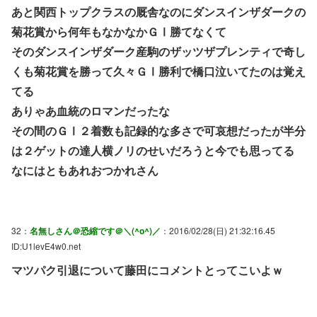
あと関西トップクラスの厩舎なのにダンスインザダークの
菊花賞から何年もなかなかＧⅠ勝てなくて
そのダンスインザダーク産駒のザッツザプレンティで奇し
くも菊花賞を勝って久々ＧⅠ勝利で橋口泣いてたのは覚え
てる
ありゃあ血統のロマンだったな
その間のＧⅠ２着数も記録的な多さで可哀想だったが半分
は２ゲットの達人横ノリのせいだろうと今でも思ってる
なにはともあれおつかれさん
32：
名無しさん＠恐縮です＠＼(^o^)／
：2016/02/28(日) 21:32:16.45
ID:U1levE4w0.net
マツパク引退について藤田にコメントとってこいよｗ