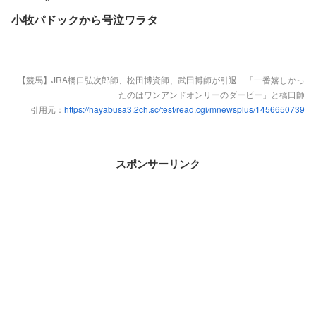
小牧パドックから号泣ワラタ
【競馬】JRA橋口弘次郎師、松田博資師、武田博師が引退 「一番嬉しかっ
たのはワンアンドオンリーのダービー」と橋口師
引用元：
https://hayabusa3.2ch.sc/test/read.cgi/mnewsplus/1456650739
スポンサーリンク