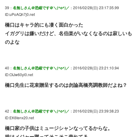
39：
名無しさん＠恐縮です＠＼(^o^)／
：2016/02/28(日) 23:17:35.99
ID:uPoAQh7j0.net
橋口はキャラ的にも凄く面白かった
イガグリは嫌いだけど、名伯楽がいなくなるのは寂しいも
のよな
40：
名無しさん＠恐縮です＠＼(^o^)／
：2016/02/28(日) 23:21:10.94
ID:OIJw60yl0.net
橋口先生に花束贈呈するのは勿論高橋亮調教師だよね？
42：
名無しさん＠恐縮です＠＼(^o^)／
：2016/02/28(日) 23:39:38.23
ID:EK6tenx20.net
橋口家の子供はミュージシャンなってるからな。
娘はメジャー蹴ってそこそこ売れてる。