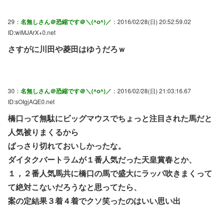
29：
名無しさん＠恐縮です＠＼(^o^)／
：2016/02/28(日) 20:52:59.02
ID:wiMJArX+0.net
さすがに川田や菱田はゆうだろｗ
30：
名無しさん＠恐縮です＠＼(^o^)／
：2016/02/28(日) 21:03:16.67
ID:sOIgjAQE0.net
橋口って無駄にビッグマウスでちょっと注目された馬だと
人気被りまくるから
ばっさり切れておいしかったな。
ダイタクバートラムが１番人気だった天皇賞春とか、
１，２番人気馬共に橋口の馬で盛大にラッパ吹きまくって
て絶対こないだろうなと思ってたら、
案の定結果３着４着でクソ笑ったのはいい思い出