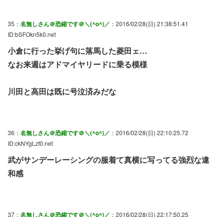
35：
名無しさん＠恐縮です＠＼(^o^)／
：2016/02/28(日) 21:38:51.41
ID:bSFOkn5k0.net
小倉に行った挙げ句に落馬した菱田ェ…
なお来週はアドマイヤリードに乗る模様
川田と高田は既に号泣済みだな
36：
名無しさん＠恐縮です＠＼(^o^)／
：2016/02/28(日) 22:10:25.72
ID:ckNYgLzf0.net
武がサンデーレーシングの服着て真横に写ってる強烈な違
和感
37：
名無しさん＠恐縮です＠＼(^o^)／
：2016/02/28(日) 22:17:50.25