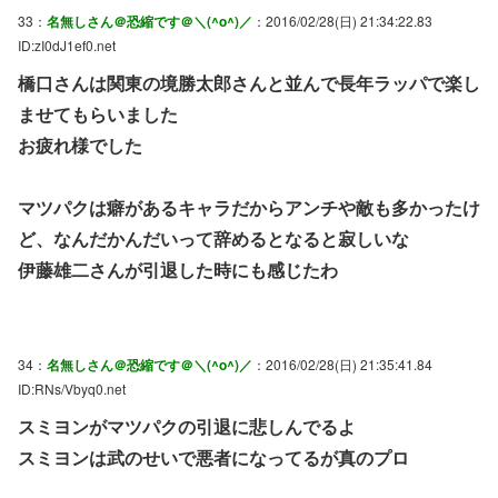
33：
名無しさん＠恐縮です＠＼(^o^)／
：2016/02/28(日) 21:34:22.83
ID:zI0dJ1ef0.net
橋口さんは関東の境勝太郎さんと並んで長年ラッパで楽し
ませてもらいました
お疲れ様でした
マツパクは癖があるキャラだからアンチや敵も多かったけ
ど、なんだかんだいって辞めるとなると寂しいな
伊藤雄二さんが引退した時にも感じたわ
34：
名無しさん＠恐縮です＠＼(^o^)／
：2016/02/28(日) 21:35:41.84
ID:RNs/Vbyq0.net
スミヨンがマツパクの引退に悲しんでるよ
スミヨンは武のせいで悪者になってるが真のプロ