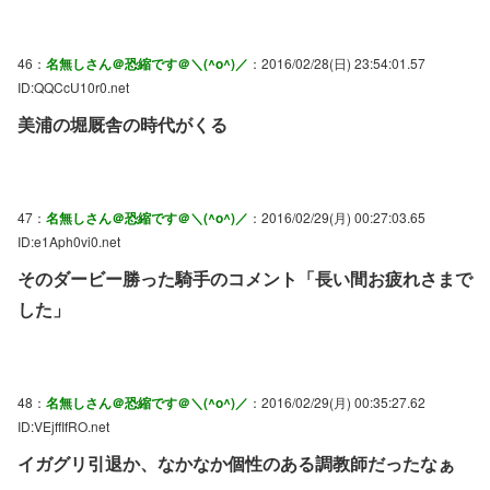
46：
名無しさん＠恐縮です＠＼(^o^)／
：2016/02/28(日) 23:54:01.57
ID:QQCcU10r0.net
美浦の堀厩舎の時代がくる
47：
名無しさん＠恐縮です＠＼(^o^)／
：2016/02/29(月) 00:27:03.65
ID:e1Aph0vi0.net
そのダービー勝った騎手のコメント「長い間お疲れさまで
した」
48：
名無しさん＠恐縮です＠＼(^o^)／
：2016/02/29(月) 00:35:27.62
ID:VEjffIfRO.net
イガグリ引退か、なかなか個性のある調教師だったなぁ