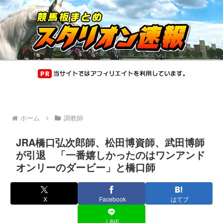
ホーム
調教師
JRA橋口弘次郎師、松田博資師、武田博師
が引退 「一番嬉しかったのはワンアンド
オンリーのダービー」と橋口師
X
Facebook
はてブ
LINE