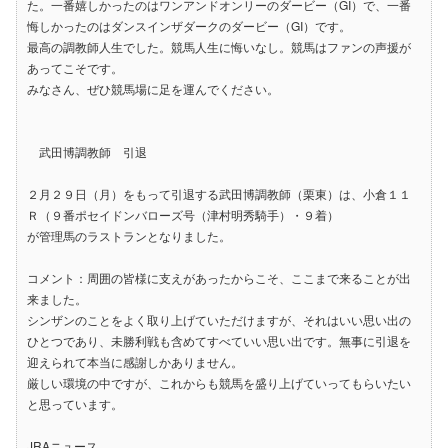
た。一番嬉しかったのはワンアンドオンリーのダービー（GI）で、一番
悔しかったのはダンスインザダークのダービー（GI）です。
最高の調教師人生でした。競馬人生に悔いなし。競馬はファンの声援が
あってこそです。
みなさん、ぜひ競馬場に足を運んでください。
武田博調教師 引退
２月２９日（月）をもって引退する武田博調教師（栗東）は、小倉１１
Ｒ（９番ポセイドンバローズ号（津村明秀騎手）・９着）
が管理馬のラストランとなりました。
コメント：周囲の皆様に支えがあったからこそ、ここまで来ることが出
来ました。
シンザンのことをよく取り上げていただけますが、それはいい思い出の
ひとつであり、未勝利戦も含めてすべていい思い出です。無事に引退を
迎えられて本当に感謝しかありません。
厳しい環境の中ですが、これからも競馬を盛り上げていってもらいたい
と思っています。
JRAニュース