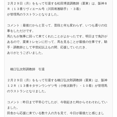
２月２９日（月）をもって引退する松田博資調教師（栗東）は、阪神８
Ｒ（１３番リヴィエール号（川田将雅騎手）・３着）
が管理馬のラストランとなりました。
コメント：最後だからと言って、普段と何も変わらず、いつも通りの仕
事をしただけです。
馬たちが無事に回って来てくれたことがよかったです。明日まで免許が
あるので、栗東トレセンに行って、馬を見ることが最後の仕事です。騎
手・調教師として半世紀以上もの間、応援していただき、
ありがとうございました。
橋口弘次郎調教師 引退
２月２９日（月）をもって引退する橋口弘次郎調教師（栗東）は、阪神
１２Ｒ（１３番キタサンウンゲツ号（小牧太騎手）・１０着）が管理馬
のラストランとなりました。
コメント：昨日まで平常心でしたが、今朝起きた時からそわそわしてい
ました。
田舎から応援に来ている数十人の方を見て、今日が最後だと感じまし