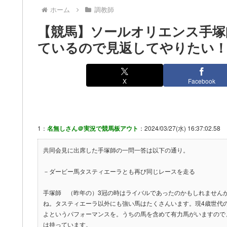
ホーム
調教師
【競馬】ソールオリエンス手塚
ているので見返してやりたい！
X
Facebook
1：
名無しさん＠実況で競馬板アウト
：2024/03/27(水) 16:37:02.58
共同会見に出席した手塚師の一問一答は以下の通り。
－ダービー馬タスティエーラとも再び同じレースを走る
手塚師 （昨年の）3冠の時はライバルであったのかもしれません
ね。タスティエーラ以外にも強い馬はたくさんいます。現4歳世代
よというパフォーマンスを。うちの馬を含めて有力馬がいますので
は持っています。