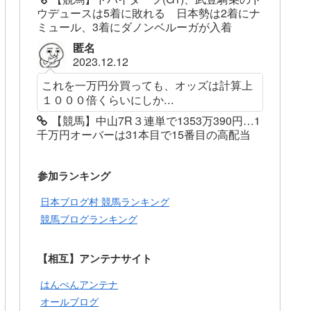
ウデュースは5着に敗れる 日本勢は2着にナ
ミュール、3着にダノンベルーガが入着
匿名
2023.12.12
これを一万円分買っても、オッズは計算上
１０００倍くらいにしか...
【競馬】中山7R３連単で1353万390円…1
千万円オーバーは31本目で15番目の高配当
参加ランキング
日本ブログ村 競馬ランキング
競馬ブログランキング
【相互】アンテナサイト
はんぺんアンテナ
オールブログ