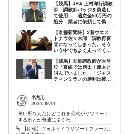
【競馬】JRA 上村洋行調教
てたい」
師 調教師バッジを偽造し
て使用… 過怠金50万円の
処分 業者に依頼して偽造
品を作成
【京都新聞杯】2着ウエス
トナウ佐々木師「調教再審
査になってしまった。そう
いう中でもよく走ってくれ
た」
【競馬】友道調教師が大号
泣「直線では康太！康太と
叫んでいました」「ジャス
ティンミラノの勝利は彼の
おかげ」
名無し
2024.09.14
良い所なんだけどこれを公式がリツイート
する所とか普通に引くわ...
【朗報】ヴェルサイユリゾートファーム、