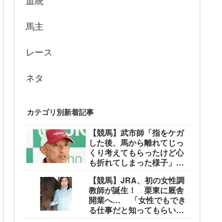
血統
馬主
レース
ネタ
カテゴリ別新着記事
【競馬】武市師「指をケガ
した後、馬から離れてじっ
くり考えてもらったけど心
も折れてしまった様子」大
江原比呂騎手引退にて
【競馬】JRA、初の女性調
教師が誕生！ 栗東に厩舎
開業へ… 「女性でもでき
る仕事だと知ってもらいた
い」「長く愛される馬を育