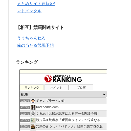
まとめサイト速報SP
マトメンタル
【相互】競馬関連サイト
うまちゃんねる
俺の当たる競馬予想
ランキング
ランキング
ポイント
ブロ画
ギャンブラーへの道
2252位
Korenanda.com
2253位
くる馬【元競馬記者によるデータ理論予想】
2254位
競走馬血統考察「迂回血ライン」〜深遠なる血の連鎖〜
2255位
穴馬のまつし♂『パドック』競馬予想ブログ版
2256位