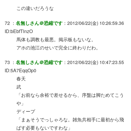
この違いだろうな
72 ：
名無しさん＠恐縮です
：2012/06/22(金) 10:26:59.36
ID:bEbfTlnzO
馬体も調教も最悪。掲示板もないな。
アホの池江のせいで完全に終わりだわ。
73 ：
名無しさん＠恐縮です
：2012/06/22(金) 10:47:23.55
ID:5A7EqqOp0
春天
武
「お前なら余裕で差せるから、序盤は脚ためてこう
や」
ディープ
「まぁそうでっしゃろな。雑魚共相手に最初から飛
ばす必要もないですわな」