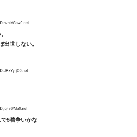
ID:hzhlVSbw0.net
い。
ぼ出世しない。
ID:dRxYyrjC0.net
D:jq4v6/Mu0.net
で5着争いかな