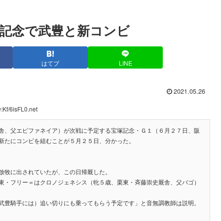
記念で武豊と新コンビ
はてブ
LINE
2021.05.26
:Kf/6isFL0.net
舎、父エピファネイア）が次戦に予定する宝塚記念・Ｇ１（６月２７日、阪
新たにコンビを組むことが５月２５日、分かった。
放牧に出されていたが、この日帰厩した。
東・フリー＝はクロノジェネシス（牝５歳、栗東・斉藤崇史厩舎、父バゴ）
武豊騎手には）追い切りにも乗ってもらう予定です」と音無調教師は説明。