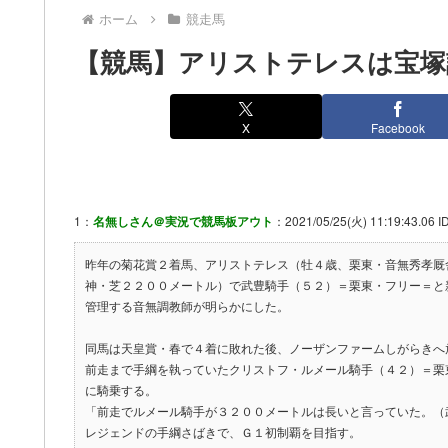
ホーム
競走馬
【競馬】アリストテレスは宝塚
X
Facebook
1：
名無しさん＠実況で競馬板アウト
：2021/05/25(火) 11:19:43.06 ID
昨年の菊花賞２着馬、アリストテレス（牡４歳、栗東・音無秀孝厩
神・芝２２００メートル）で武豊騎手（５２）＝栗東・フリー＝と
管理する音無調教師が明らかにした。
同馬は天皇賞・春で４着に敗れた後、ノーザンファームしがらきへ
前走まで手綱を執っていたクリストフ・ルメール騎手（４２）＝栗
に騎乗する。
「前走でルメール騎手が３２００メートルは長いと言っていた。（
レジェンドの手綱さばきで、Ｇ１初制覇を目指す。