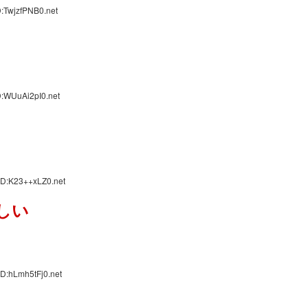
:TwjzfPNB0.net
D:WUuAi2pI0.net
、
ID:K23++xLZ0.net
しい
D:hLmh5tFj0.net