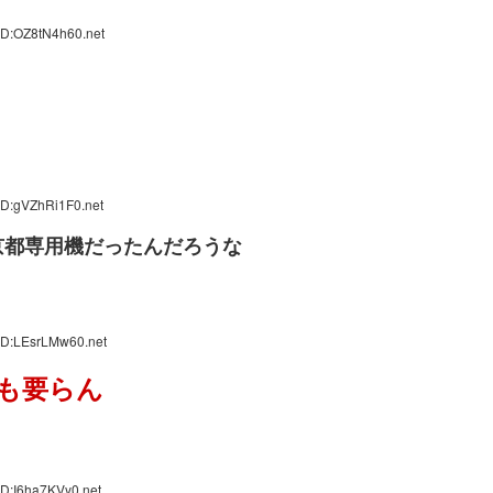
ID:OZ8tN4h60.net
ID:gVZhRi1F0.net
京都専用機だったんだろうな
ID:LEsrLMw60.net
も要らん
ID:I6ha7KVy0.net