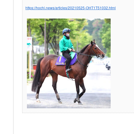
https://hochi.news/articles/20210525-OHT1T51032.html