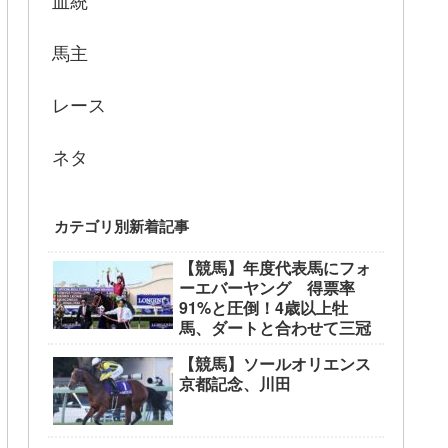
血統
馬主
レース
ネタ
カテゴリ別新着記事
【競馬】年度代表馬にフォ
ーエバーヤング 得票率
91%と圧倒！4歳以上牡
馬、ダートと合わせて三冠
【競馬】ソールオリエンス
京都記念、川田