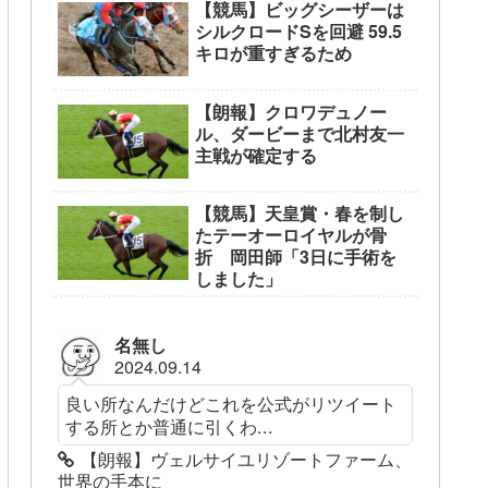
【競馬】ビッグシーザーは
シルクロードSを回避 59.5
キロが重すぎるため
【朗報】クロワデュノー
ル、ダービーまで北村友一
主戦が確定する
【競馬】天皇賞・春を制し
たテーオーロイヤルが骨
折 岡田師「3日に手術を
しました」
名無し
2024.09.14
良い所なんだけどこれを公式がリツイート
する所とか普通に引くわ...
【朗報】ヴェルサイユリゾートファーム、
世界の手本に