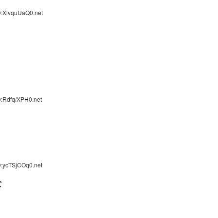
D:XlvquUaQ0.net
D:Rdfq/XPH0.net
D:yoTSjCOq0.net
な