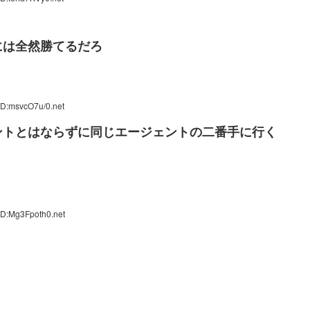
には全然勝てるだろ
ID:msvcO7u/0.net
ントとはならずに同じエージェントの二番手に行く
ID:Mg3Fpoth0.net