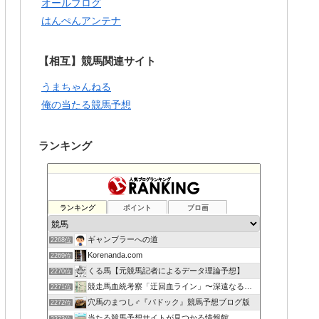
オールブログ
はんぺんアンテナ
【相互】競馬関連サイト
うまちゃんねる
俺の当たる競馬予想
ランキング
ランキング
ポイント
ブロ画
ギャンブラーへの道
2268位
Korenanda.com
2269位
くる馬【元競馬記者によるデータ理論予想】
2270位
競走馬血統考察「迂回血ライン」〜深遠なる血の連鎖〜
2271位
穴馬のまつし♂『パドック』競馬予想ブログ版
2272位
当たる競馬予想サイトが見つかる情報館
2273位