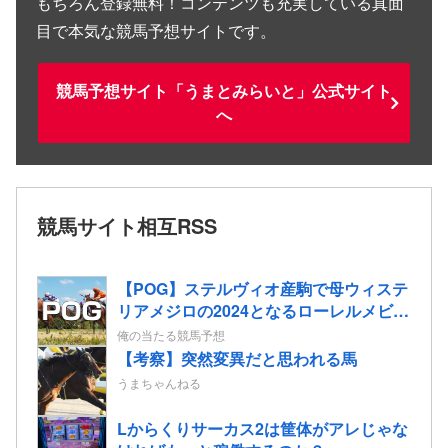
もちろん登録無料！コンテンツも充実している真面
目で本気な競馬予想サイトです。
競馬予想サイト「うまとみらいと」公式サイト
へ
競馬サイト相互RSS
【POG】ステルヴィオ産駒で母ウィステ
リアメジロの2024となるローレルメビウ
スの2歳情報
俺の当たる競馬予想
【考察】突然変異だと思われる馬
うまちゃんねる
Lからくりサーカス2は筐体がアレじゃな