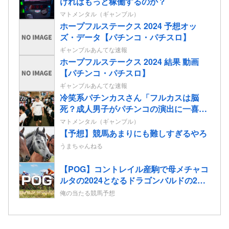
ければもっと稼働するのか？
マトメンタル（ギャンブル）
ホープフルステークス 2024 予想オッ
ズ・データ【パチンコ・パチスロ】
ギャンブルあんてな速報
ホープフルステークス 2024 結果 動画
【パチンコ・パチスロ】
ギャンブルあんてな速報
冷笑系パチンカスさん「フルカスは脳
死？成人男子がパチンコの演出に一喜一
憂してる方が脳死なんよ」
マトメンタル（ギャンブル）
【予想】競馬あまりにも難しすぎるやろ
うまちゃんねる
【POG】コントレイル産駒で母メチャコ
ルタの2024となるドラゴンバルドの2歳
情報
俺の当たる競馬予想