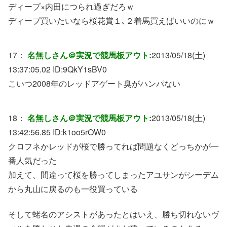
ディープ×内田につられ過ぎだろｗ
ディープ買いたいなら桜花賞１､２着馬買えばいいのにｗ
17：
名無しさん＠実況で競馬板アウト:
2013/05/18(土)
13:37:05.02 ID:
9QkY1sBV0
こいつ2008年のレッドアゲート臭がハンパない
18：
名無しさん＠実況で競馬板アウト:
2013/05/18(土)
13:42:56.85 ID:
k1oo5rOW0
クロフネかレッドが桜で勝ってれば問題なくどっちかが一
番人気だった
加えて、間違って桜を勝ってしまったアユサンがシーデム
から丸山に戻るのも一役買っている
そして蛯名のアシストがあったとはいえ、勝ち切れないヴ