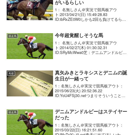
がいるらしい
1： 名無しさん＠実況で競馬板アウ
ト:2013/04/21(日) 15:49:28.83
ID:ibRxZE0W0しかも2回も負けてるらし
い
今年超覚醒しそうな馬
競走馬
1： 名無しさん＠実況で競馬板アウ
ト:2014/02/27(木) 01:30:32.31
ID:SRyMcWwa0芝：デニムアンドルビー
ダ：コパノリッキー
真矢みきとラキシスとデニムの誕
考察
生日が一緒って
1：名無しさん＠実況で競馬板アウト：
2015/06/23(火) 20:52:36.22
ID:YoU4FSj30.netつまりそういうことだ
よね2：名無しさん＠実況で競馬板アウ
ト：2015/06/23(火) 20:53:59.70 ID:2...
デニムアンドルビーはステイヤー
競走馬
だった
1：名無しさん＠実況で競馬板アウト：
2015/03/22(日) 16:21:51.60
ID:WyToYj+j0.net春天に出てほしいわ そ