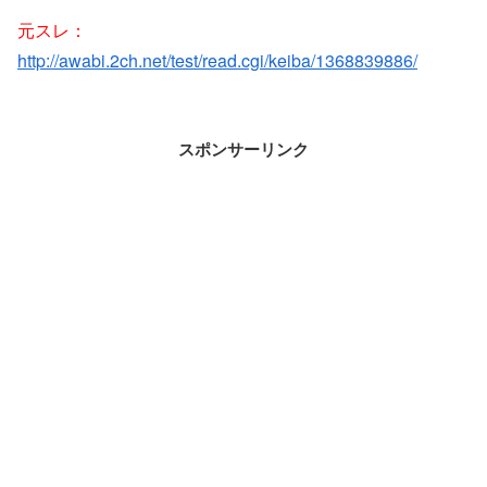
元スレ：
http://awabi.2ch.net/test/read.cgi/keiba/1368839886/
スポンサーリンク