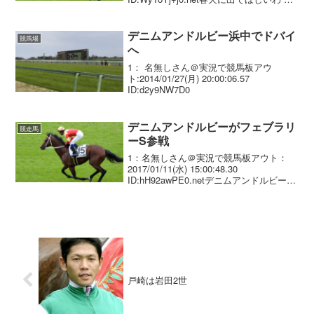
れにしても牝馬限定に見向きもせず 混合
戦ばっかに出る事は感心しちゃうわ2：名
無しさん＠実況で競馬板...
デニムアンドルビー浜中でドバイ
競馬場
へ
1： 名無しさん＠実況で競馬板アウ
ト:2014/01/27(月) 20:00:06.57
ID:d2y9NW7D0
デニムアンドルビーがフェブラリ
競走馬
ーS参戦
1：名無しさん＠実況で競馬板アウト：
2017/01/11(水) 15:00:48.30
ID:hH92awPE0.netデニムアンドルビーが
フェブラリーＳ参戦へ 昨年の有馬記念で
９着に敗れたデニムアンドルビー（牝７
歳、栗東・角居勝彦厩舎）が...
戸崎は岩田2世