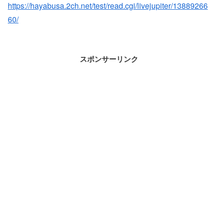
https://hayabusa.2ch.net/test/read.cgi/livejupiter/13889266
60/
スポンサーリンク