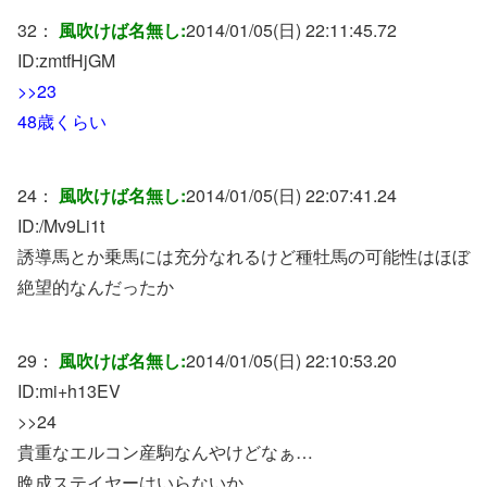
32：
風吹けば名無し:
2014/01/05(日) 22:11:45.72
ID:
zmtfHjGM
>>23
48歳くらい
24：
風吹けば名無し:
2014/01/05(日) 22:07:41.24
ID:
/Mv9Li1t
誘導馬とか乗馬には充分なれるけど種牡馬の可能性はほぼ
絶望的なんだったか
29：
風吹けば名無し:
2014/01/05(日) 22:10:53.20
ID:
mi+h13EV
>>24
貴重なエルコン産駒なんやけどなぁ…
晩成ステイヤーはいらないか