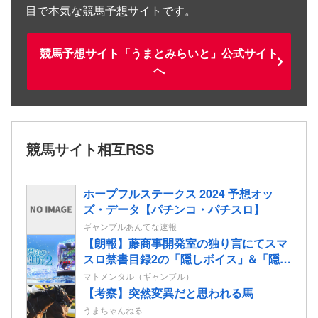
目で本気な競馬予想サイトです。
競馬予想サイト「うまとみらいと」公式サイト
へ
競馬サイト相互RSS
ホープフルステークス 2024 予想オッ
ズ・データ【パチンコ・パチスロ】
ギャンブルあんてな速報
【朗報】藤商事開発室の独り言にてスマ
スロ禁書目録2の「隠しボイス」&「隠し
楽曲（telepath/Real）」解放コマンドが
マトメンタル（ギャンブル）
公開される！
【考察】突然変異だと思われる馬
うまちゃんねる