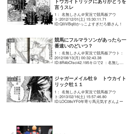
トウカイトリックにありがとうを
競走馬
言うスレ
1： 名無しさん＠実況で競馬板アウ
ト:2012/12/01(土) 15:30:11.71
ID:QlIiVBql0かっこよすぎだろ爺さん！
競馬にフルマラソンがあったら一
考察
番速いのどいつ？
1 ：名無しさん＠実況で競馬板アウト：
2012/08/13(月) 00:32:43.38
ID:8R4bCfsci42.195キロで2 ：名無しさ
ん＠実況で競馬板アウト：2012/08/13(月)
00:35:25.40 ID:ihw4Nx...
ジャガーメイル牡９ トウカイト
競走馬
リック牡１１
1： 名無しさん＠実況で競馬板アウ
ト:2013/02/16(土) 15:57:46.80
ID:LOC08oYF0年寄り馬元気すぎんよー