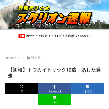
ホーム
競走馬
【朗報】トウカイトリック12歳 あした発
走
X
Facebook
はてブ
LINE