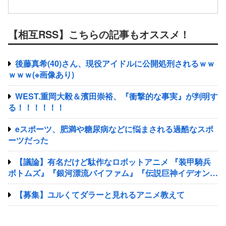
【相互RSS】こちらの記事もオススメ！
後藤真希(40)さん、現役アイドルに公開処刑されるｗｗ
ｗｗｗ(※画像あり)
WEST.重岡大毅＆濱田崇裕、『衝撃的な事実』が判明す
る！！！！！！
eスポーツ、肥満や糖尿病などに悩まされる過酷なスポ
ーツだった
【議論】有名だけど駄作なロボットアニメ 『装甲騎兵
ボトムズ』『銀河漂流バイファム』『伝説巨神イデオン』
『超獣機神ダンクーガ』『銀河疾風サスライガー』
【募集】ユルくてダラーと見れるアニメ教えて