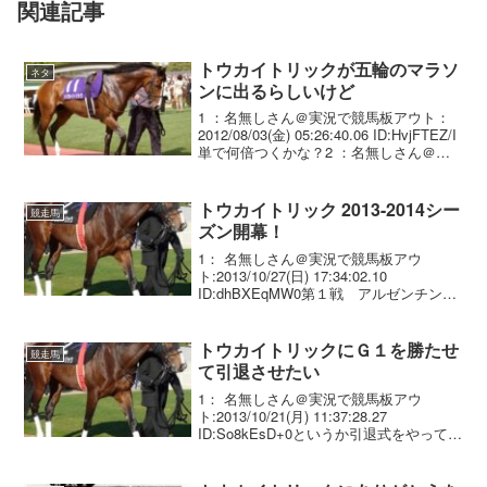
関連記事
トウカイトリックが五輪のマラソ
ネタ
ンに出るらしいけど
1 ：名無しさん＠実況で競馬板アウト：
2012/08/03(金) 05:26:40.06 ID:HvjFTEZ/I
単で何倍つくかな？2 ：名無しさん＠実
況で競馬板アウト：2012/08/03(金)
05:28:16.12 ID:DmlYW...
トウカイトリック 2013-2014シー
競走馬
ズン開幕！
1： 名無しさん＠実況で競馬板アウ
ト:2013/10/27(日) 17:34:02.10
ID:dhBXEqMW0第１戦 アルゼンチン共
和国杯(GII)芝2500m第２戦 ステイヤー
ズステークス(GII)芝3600m第３戦 万葉
ステークス(...
トウカイトリックにＧ１を勝たせ
競走馬
て引退させたい
1： 名無しさん＠実況で競馬板アウ
ト:2013/10/21(月) 11:37:28.27
ID:So8kEsD+0というか引退式をやってあ
げたい