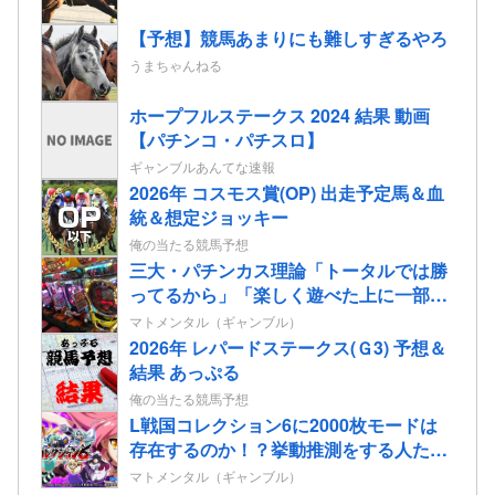
【予想】競馬あまりにも難しすぎるやろ
うまちゃんねる
ホープフルステークス 2024 結果 動画
【パチンコ・パチスロ】
ギャンブルあんてな速報
2026年 コスモス賞(OP) 出走予定馬＆血
統＆想定ジョッキー
俺の当たる競馬予想
三大・パチンカス理論「トータルでは勝
ってるから」「楽しく遊べた上に一部還
元なんてむしろ良心的だよね」
マトメンタル（ギャンブル）
2026年 レパードステークス(Ｇ3) 予想＆
結果 あっぷる
俺の当たる競馬予想
L戦国コレクション6に2000枚モードは
存在するのか！？挙動推測をする人たち
も…
マトメンタル（ギャンブル）