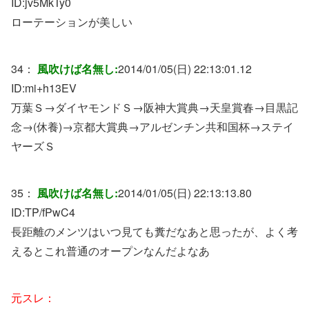
ID:
jv5MkTy0
ローテーションが美しい
34：
風吹けば名無し:
2014/01/05(日) 22:13:01.12
ID:
mi+h13EV
万葉Ｓ→ダイヤモンドＳ→阪神大賞典→天皇賞春→目黒記
念→(休養)→京都大賞典→アルゼンチン共和国杯→ステイ
ヤーズＳ
35：
風吹けば名無し:
2014/01/05(日) 22:13:13.80
ID:
TP/fPwC4
長距離のメンツはいつ見ても糞だなあと思ったが、よく考
えるとこれ普通のオープンなんだよなあ
元スレ：