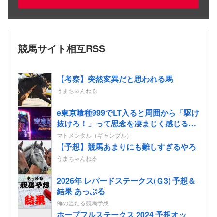
競馬サイト相互RSS
【考察】突然変異だと思われる馬
うまちゃんねる
e東京喰種999でLT入ると周囲から「駆け
抜けろ！」って思念を凄まじく感じる…
マトメンタル（ギャンブル）
【予想】競馬あまりにも難しすぎるやろ
うまちゃんねる
2026年 レパードステークス(Ｇ3) 予想＆
結果 あっぷる
俺の当たる競馬予想
ホープフルステークス 2024 予想オッ