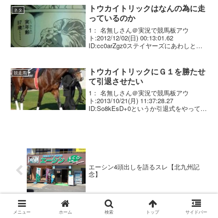
トウカイトリックはなんの為に走
ネタ
っているのか
1： 名無しさん＠実況で競馬板アウ
ト:2012/12/02(日) 00:13:01.62
ID:cc0arZgz0ステイヤーズにあわしとけ
ばいいいだろ
トウカイトリックにＧ１を勝たせ
競走馬
て引退させたい
1： 名無しさん＠実況で競馬板アウ
ト:2013/10/21(月) 11:37:28.27
ID:So8kEsD+0というか引退式をやってあ
げたい
エーシン4頭出しを語るスレ【北九州記
念】
メニュー
ホーム
検索
トップ
サイドバー