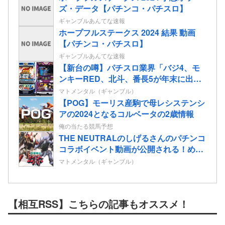
ズ・データ【パチンコ・パチスロ】
ギャンブルあんてな速報
ホープフルステークス 2024 結果 動画
【パチンコ・パチスロ】
ギャンブルあんてな速報
【新台の噂】パチスロ業界「バジ4、モ
ンキーRED、北斗、番長5が年末に出る
ぞ！」←全部一緒に来てどうするんだ
マトメンタル（ギャンブル）
よ！！！少しは分けろよ！
【POG】モーリス産駒で母レシステンシ
アの2024となるコルベータの2歳情報
俺の当たる競馬予想
THE NEUTRALのしげるさんのパチンコ
コラボイベント動画が公開される！めっ
ちゃ楽しそうだな！！！
マトメンタル（ギャンブル）
【相互RSS】こちらの記事もオススメ！