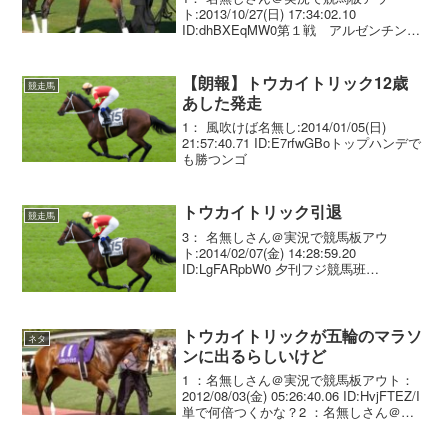
ト:2013/10/27(日) 17:34:02.10
ID:dhBXEqMW0第１戦 アルゼンチン共
和国杯(GII)芝2500m第２戦 ステイヤー
ズステークス(GII)芝3600m第３戦 万葉
ステークス(...
【朗報】トウカイトリック12歳
競走馬
あした発走
1： 風吹けば名無し:2014/01/05(日)
21:57:40.71 ID:E7rfwGBoトップハンデで
も勝つンゴ
トウカイトリック引退
競走馬
3： 名無しさん＠実況で競馬板アウ
ト:2014/02/07(金) 14:28:59.20
ID:LgFARpbW0 夕刊フジ競馬班
@yukanfuji_keiba トウカイトリック（牡
12歳 栗東・野中厩舎）が8日付で登録を
抹消。 今後は京...
トウカイトリックが五輪のマラソ
ネタ
ンに出るらしいけど
1 ：名無しさん＠実況で競馬板アウト：
2012/08/03(金) 05:26:40.06 ID:HvjFTEZ/I
単で何倍つくかな？2 ：名無しさん＠実
況で競馬板アウト：2012/08/03(金)
05:28:16.12 ID:DmlYW...