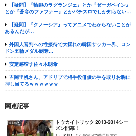
【疑問】『輪廻のラグランジェ』とか『ゼーガペイン』
とか『蒼穹のファフナー』とかパチスロでしか知らない謎
のアニメあるじゃん？
【疑問】『グノーシア』ってアニメでわからないことが
あるんだが…
外国人審判への性接待で大揺れの韓国サッカー界、ロン
ドン五輪メダル剝奪…
安定感増す佐々木朗希
吉岡里帆さん、アドリブで相手役俳優の手を取りお胸に
押し当てるｗｗｗｗｗｗ
関連記事
トウカイトリック 2013-2014シー
競走馬
ズン開幕！
1： 名無しさん＠実況で競馬板アウ