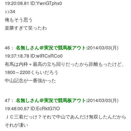
19:20:08.81 ID:
YwnGTphx0
>>34
俺もそう思う
楽勝すぎて笑ったわ
46：
名無しさん＠実況で競馬板アウト:
2014/03/03(月)
19:37:18.78 ID:
wIRCxRCo0
有馬は内枠＋最高の立ち回りだったから距離もったけど、
1800～2200くらいだろう
中山記念が一番強かった
47：
名無しさん＠実況で競馬板アウト:
2014/03/03(月)
19:48:00.67 ID:
EcRktG7iO
ＪＣ三着だっけ？それで中山であんだけ無双したんだから
それが凄い