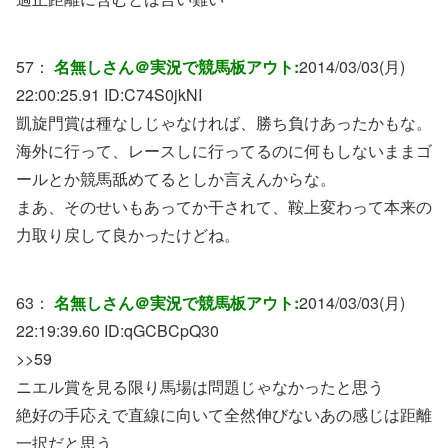
57：
名無しさん＠実況で競馬板アウト:
2014/03/03(月)
22:00:25.91 ID:
C74S0jkNI
凱旋門賞は種なしじゃなければ、勝ち負けあったかもな。
海外に行って、レースしに行ってるのに何もしないままゴ
ールとか競馬舐めてるとしか言えんからな。
まあ、そのせいもあってか干されて、鞍上変わって本来の
力取り戻して良かったけどね。
63：
名無しさん＠実況で競馬板アウト:
2014/03/03(月)
22:19:39.60 ID:
qGCBCpQ30
>>59
ニエル賞を見る限り馬場は問題じゃなかったと思う
絶好の手応えで直線に向いて全然伸びないあの感じは距離
一択だと思う