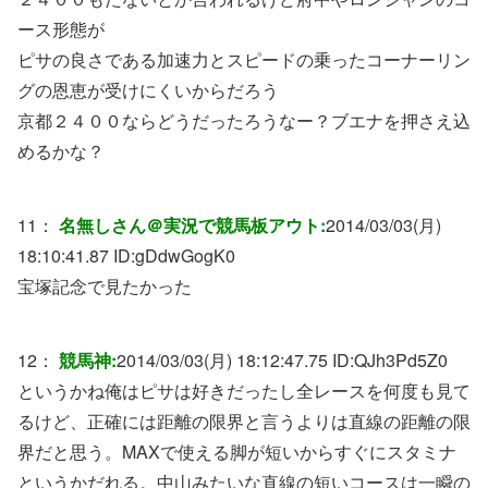
ース形態が
ピサの良さである加速力とスピードの乗ったコーナーリン
グの恩恵が受けにくいからだろう
京都２４００ならどうだったろうなー？ブエナを押さえ込
めるかな？
11：
名無しさん＠実況で競馬板アウト:
2014/03/03(月)
18:10:41.87 ID:
gDdwGogK0
宝塚記念で見たかった
12：
競馬神:
2014/03/03(月) 18:12:47.75 ID:
QJh3Pd5Z0
というかね俺はピサは好きだったし全レースを何度も見て
るけど、正確には距離の限界と言うよりは直線の距離の限
界だと思う。MAXで使える脚が短いからすぐにスタミナ
というかだれる。中山みたいな直線の短いコースは一瞬の