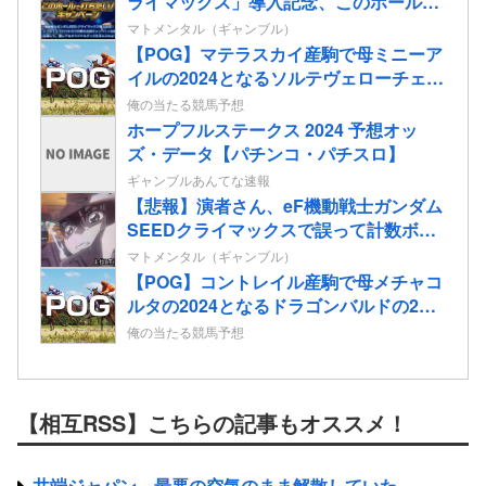
ライマックス」導入記念、このホール打
ちたいキャンペーンが始まる。当たりや
マトメンタル（ギャンブル）
すい状況らしいのでチャンスか！？
【POG】マテラスカイ産駒で母ミニーア
イルの2024となるソルテヴェローチェの
2歳情報
俺の当たる競馬予想
ホープフルステークス 2024 予想オッ
ズ・データ【パチンコ・パチスロ】
ギャンブルあんてな速報
【悲報】演者さん、eF機動戦士ガンダム
SEEDクライマックスで誤って計数ボタ
ンを押してパンクさせてしまう…
マトメンタル（ギャンブル）
【POG】コントレイル産駒で母メチャコ
ルタの2024となるドラゴンバルドの2歳
情報
俺の当たる競馬予想
【相互RSS】こちらの記事もオススメ！
井端ジャパン、最悪の空気のまま解散していた