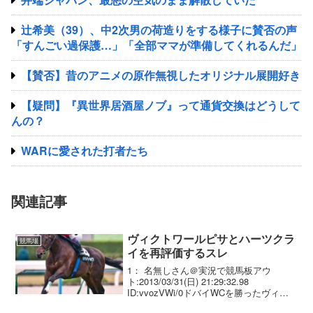
辻希美（39）、中2次男の荷造りをする様子に賛否の声
「すんごい過保護…」「全部ママが準備してくれるんだ」
【賛否】昔のアニメの原作無視したオリジナル展開好き
【疑問】『異世界居酒屋ノブ』って通貨交換はどうして
んの？
WARに愛された打者たち
関連記事
ヴィクトワールピサとハーツクラ
競馬場
イを再評価するスレ
1： 名無しさん＠実況で競馬板アウ
ト:2013/03/31(日) 21:29:32.98
ID:vvozVWi/0ドバイWCを勝ったヴィク
トとシーマクラシック圧勝のハーツって