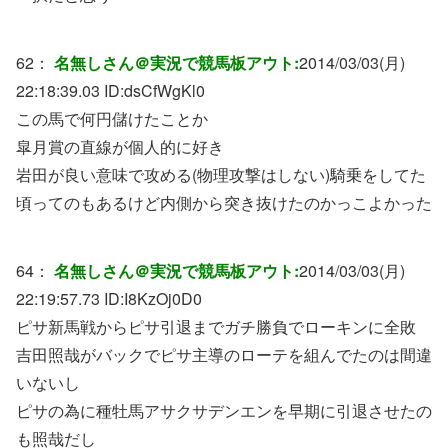
62：
名無しさん＠実況で競馬板アウト:
2014/03/03(月)
22:18:39.03 ID:
dsCfWgKl0
この馬で何円儲けたことか
皐月賞の直線が個人的に好き
岩田が良い意味で攻める(物理攻撃はしない)騎乗をしてた
頃ってのもあるけど内側から突き抜けたのかっこよかった
64：
名無しさん＠実況で競馬板アウト:
2014/03/03(月)
22:19:57.73 ID:
I8KzOj0D0
ピサ新馬戦からピサ引退までガチ勝負でローキンに全敗
吉田照哉がバックでピサ主導のローテを組んでたのは間違
いないし
ピサの為に種牡馬アサクサデンエンを早期に引退させたの
も照哉だし