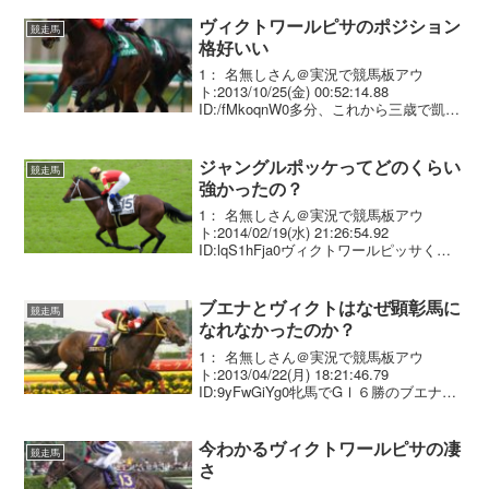
凄かったんだな
ヴィクトワールピサのポジション
競走馬
格好いい
1： 名無しさん＠実況で競馬板アウ
ト:2013/10/25(金) 00:52:14.88
ID:/fMkoqnW0多分、これから三歳で凱旋
門挑戦が徐々に増えて十数年後とかに改
めて評価されそう
ジャングルポッケってどのくらい
競走馬
強かったの？
1： 名無しさん＠実況で競馬板アウ
ト:2014/02/19(水) 21:26:54.92
ID:lqS1hFja0ヴィクトワールピッサくら
い？
ブエナとヴィクトはなぜ顕彰馬に
競走馬
なれなかったのか？
1： 名無しさん＠実況で競馬板アウ
ト:2013/04/22(月) 18:21:46.79
ID:9yFwGiYg0牝馬でGⅠ６勝のブエナビ
スタ ドバイWC制覇のヴィクトワールピ
サ今年から選考対象になったこの２頭は
エルコンなんかより顕彰馬に...
今わかるヴィクトワールピサの凄
競走馬
さ