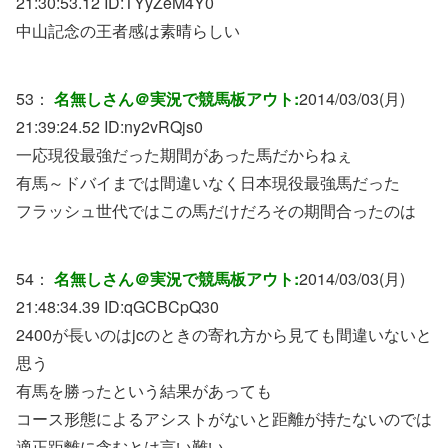
21:30:53.12 ID:
TYyZeM4Y0
中山記念の王者感は素晴らしい
53：
名無しさん＠実況で競馬板アウト:
2014/03/03(月)
21:39:24.52 ID:
ny2vRQjs0
一応現役最強だった期間があった馬だからねぇ
有馬～ドバイまでは間違いなく日本現役最強馬だった
フラッシュ世代ではこの馬だけだろその期間合ったのは
54：
名無しさん＠実況で競馬板アウト:
2014/03/03(月)
21:48:34.39 ID:
qGCBCpQ30
2400が長いのはjcのときの寄れ方から見ても間違いないと
思う
有馬を勝ったという結果があっても
コース形態によるアシストがないと距離が持たないのでは
適正距離に含むとは言い難い