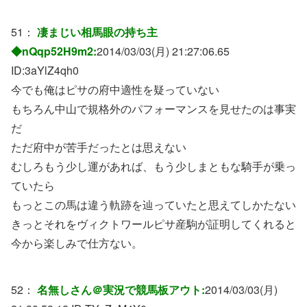
51：
凄まじい相馬眼の持ち主
◆nQqp52H9m2:
2014/03/03(月) 21:27:06.65
ID:
3aYlZ4qh0
今でも俺はピサの府中適性を疑っていない
もちろん中山で規格外のパフォーマンスを見せたのは事実
だ
ただ府中が苦手だったとは思えない
むしろもう少し運があれば、もう少しまともな騎手が乗っ
ていたら
もっとこの馬は違う軌跡を辿っていたと思えてしかたない
きっとそれをヴィクトワールピサ産駒が証明してくれると
今から楽しみで仕方ない。
52：
名無しさん＠実況で競馬板アウト:
2014/03/03(月)