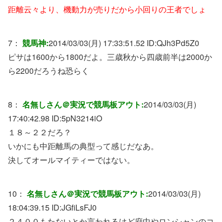
距離云々より、機動力が売りだから小回りの王者でしょ
7：
競馬神:
2014/03/03(月) 17:33:51.52 ID:
QJh3Pd5Z0
ピサは1600から1800だよ。三歳秋から四歳前半は2000か
ら2200だろうね恐らく
8：
名無しさん＠実況で競馬板アウト:
2014/03/03(月)
17:40:42.98 ID:
5pN3214iO
１８～２２だろ？
いかにも中距離馬の典型って感じだなあ。
決してオールマイティーではない。
10：
名無しさん＠実況で競馬板アウト:
2014/03/03(月)
18:04:39.15 ID:
JGfiLsFJ0
２４００もたないとか言われるけど府中やロンシャンのコ