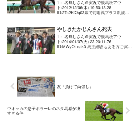
1： 名無しさん＠実況で競馬板アウ
ト:2012/12/06(木) 19:50:13.28
ID:27s2BiOq03歳で前哨戦プラス凱旋門
戦った後にJC3着 有馬優勝 そら4歳にな
ったらドバイ取るわ
やしきたかじんさん死去
馬主
1： 名無しさん＠実況で競馬板アウ
ト:2014/01/07(火) 23:20:11.76
ID:MWyO+qak0 馬主経験もある方ご冥福
を＞＜）
友『負けて尚強し』
ウオッカの息子ボラーレのネタ馬感が凄
すぎる件