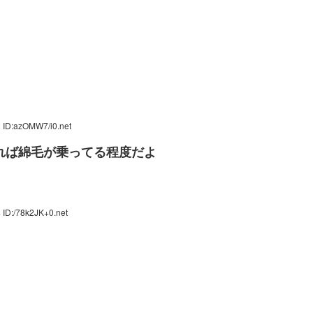
 ID:azOMW7/i0.net
みれば綿毛が乗ってる程度だよ
 ID:/78k2JK+0.net