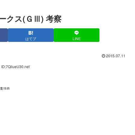
テークス(ＧⅢ) 考察
はてブ
LINE
2015.07.11
 ID:7QiiueU30.net