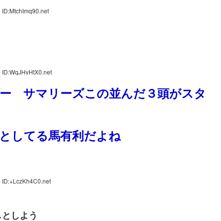
 ID:MtchImq90.net
 ID:WqJHvHtX0.net
ー サマリーズこの並んだ３頭がスタ
としてる馬有利だよね
 ID:+LczKh4C0.net
しとしよう