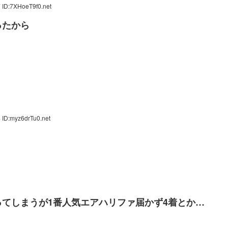
 ID:7XHoeT9f0.net
ったから
 ID:myz6drTu0.net
てしまうが1番人気エアハリファ届かず4着とか…