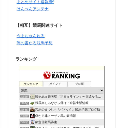
まとめサイト速報SP
はんぺんアンテナ
【相互】競馬関連サイト
うまちゃんねる
俺の当たる競馬予想
ランキング
ランキング
ポイント
ブロ画
競走馬血統考察「迂回血ライン」〜深遠なる血の連鎖〜
2282位
競馬楽しみながら儲けて余裕生活情報
2283位
穴馬のまつし♂『パドック』競馬予想ブログ版
2284位
儲かる非ノーザン馬の裏情報
2285位
象意偏差馬券術
2286位