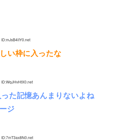
 ID:mJsB4lIY0.net
しい枠に入ったな
 ID:WqJHvHtX0.net
入った記憶あんまりないよね
ージ
9 ID:7mT3ax8N0.net