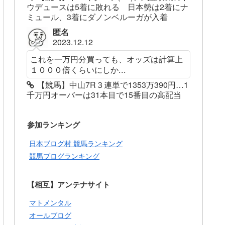
ウデュースは5着に敗れる 日本勢は2着にナ
ミュール、3着にダノンベルーガが入着
匿名
2023.12.12
これを一万円分買っても、オッズは計算上
１０００倍くらいにしか...
【競馬】中山7R３連単で1353万390円…1
千万円オーバーは31本目で15番目の高配当
参加ランキング
日本ブログ村 競馬ランキング
競馬ブログランキング
【相互】アンテナサイト
マトメンタル
オールブログ