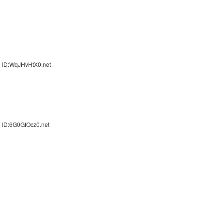
 ID:WqJHvHtX0.net
 ID:6G0GfOcz0.net