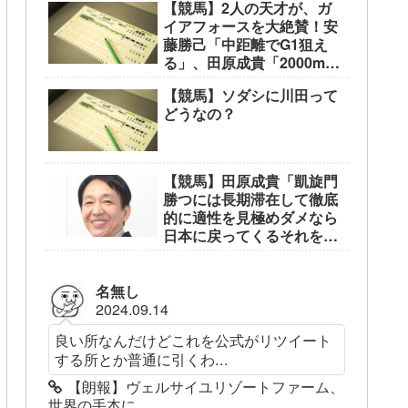
【競馬】2人の天才が、ガ
イアフォースを大絶賛！安
藤勝己「中距離でG1狙え
る」、田原成貴「2000mな
ら無敵」
【競馬】ソダシに川田って
どうなの？
【競馬】田原成貴「凱旋門
勝つには長期滞在して徹底
的に適性を見極めダメなら
日本に戻ってくるそれを繰
り返す」
名無し
2024.09.14
良い所なんだけどこれを公式がリツイート
する所とか普通に引くわ...
【朗報】ヴェルサイユリゾートファーム、
世界の手本に