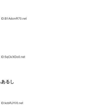
2 ID:B1AdcmR70.net
 ID:5qCk/XDo0.net
もあるし
ID:kcbRJYl/0.net