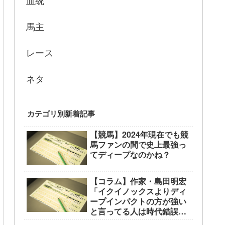
血統
馬主
レース
ネタ
カテゴリ別新着記事
【競馬】2024年現在でも競
馬ファンの間で史上最強っ
てディープなのかね？
【コラム】作家・島田明宏
「イクイノックスよりディ
ープインパクトの方が強い
と言ってる人は時代錯誤の
中高年」