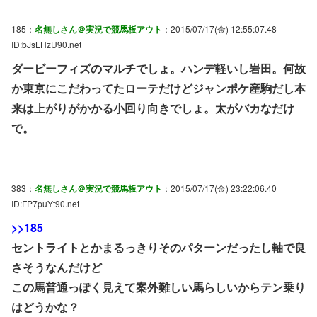
185：
名無しさん＠実況で競馬板アウト
：2015/07/17(金) 12:55:07.48
ID:bJsLHzU90.net
ダービーフィズのマルチでしょ。ハンデ軽いし岩田。何故
か東京にこだわってたローテだけどジャンポケ産駒だし本
来は上がりがかかる小回り向きでしょ。太がバカなだけ
で。
383：
名無しさん＠実況で競馬板アウト
：2015/07/17(金) 23:22:06.40
ID:FP7puYt90.net
>>185
セントライトとかまるっきりそのパターンだったし軸で良
さそうなんだけど
この馬普通っぽく見えて案外難しい馬らしいからテン乗り
はどうかな？