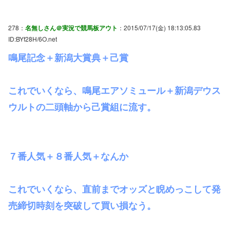
278：
名無しさん＠実況で競馬板アウト
：2015/07/17(金) 18:13:05.83
ID:BYf28H/6O.net
鳴尾記念＋新潟大賞典＋己賞
これでいくなら、鳴尾エアソミュール＋新潟デウス
ウルトの二頭軸から己賞組に流す。
７番人気＋８番人気＋なんか
これでいくなら、直前までオッズと睨めっこして発
売締切時刻を突破して買い損なう。