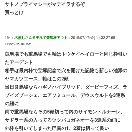
サトノプライマシーがマデイラするぞ
買っとけ
164：
名無しさん＠実況で競馬板アウト
：2015/07/17(金) 11:32:27.65
ID:oqV//bDr0.net
良馬場でも重馬場でも軸はトウケイヘイローと同じ枠引い
たアーデント
相手は最内枠で宝塚記念で穴を開けた記憶も新しい池添の
ヤマカツエース、軸はこの2頭
当日良馬場ならハギノハイブリッド、ダービーフィズ、ラ
ブイズブーシェ、エアソミュール、デウスウルトを3連系
の紐に
雨で重馬場ならその5頭切って内のサイモントルナーレ、
サドラー系の入ってるツクバコガネオーを3連系の紐に
外枠を引いてしまった巴賞の1、2着は切って良い