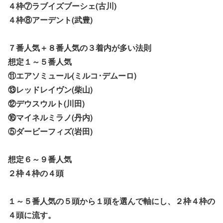
４枠⑦ラブイズブーシェ(古川)
４枠⑧アーデント(武豊)
７番人気＋８番人気の３着内が多い法則
想定１～５番人気
⑪エアソミュール(ミルコ･デムーロ)
⑬レッドレイヴン(柴山)
⑫デウスウルト(川田)
⑯マイネルミラノ(丹内)
⑤ダービーフィズ(岩田)
想定６～９番人気
２枠４枠の４頭
１～５番人気の５頭から１頭を選んで軸にし、２枠４枠の
４頭に流す。