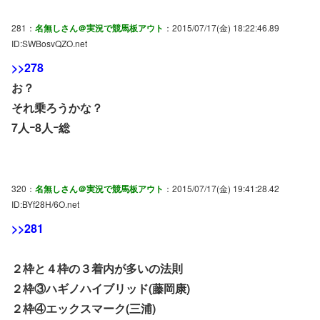
281：
名無しさん＠実況で競馬板アウト
：2015/07/17(金) 18:22:46.89
ID:SWBosvQZO.net
>>278
お？
それ乗ろうかな？
7人ｰ8人ｰ総
320：
名無しさん＠実況で競馬板アウト
：2015/07/17(金) 19:41:28.42
ID:BYf28H/6O.net
>>281
２枠と４枠の３着内が多いの法則
２枠③ハギノハイブリッド(藤岡康)
２枠④エックスマーク(三浦)