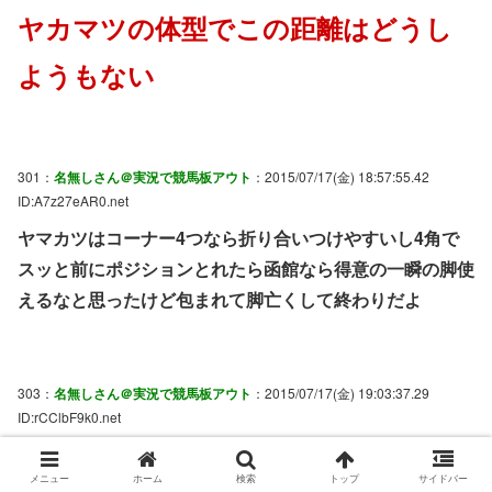
ヤカマツの体型でこの距離はどうし
ようもない
301：
名無しさん＠実況で競馬板アウト
：2015/07/17(金) 18:57:55.42
ID:A7z27eAR0.net
ヤマカツはコーナー4つなら折り合いつけやすいし4角で
スッと前にポジションとれたら函館なら得意の一瞬の脚使
えるなと思ったけど包まれて脚亡くして終わりだよ
303：
名無しさん＠実況で競馬板アウト
：2015/07/17(金) 19:03:37.29
ID:rCClbF9k0.net
この弱メンで一枠一番しかも53kg
メニュー
ホーム
検索
トップ
サイドバー
馬券に絡めないようならヤマカツエースは1600M未満の