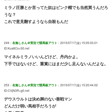
ミラノ圧勝とか言ってた奴はピンク帽でも当然買うんだろ
うな？
これで意見翻すようなら自殺もんだ
249：
名無しさん＠実況で競馬板アウト
：2015/07/17(金) 15:05:03.01
ID:Kua8Cs+S0.net
マイネルミラノいいんどけど、丹内かよ。
下手ではないけど、重賞にはまだ少し足んないんだよな。
253：
名無しさん＠実況で競馬板アウト
：2015/07/17(金) 15:20:44.02
ID:CVjN3R+g0.net
デウスウルトは決め脚のない善戦マン
どんだけ弱い馬相手だろうが