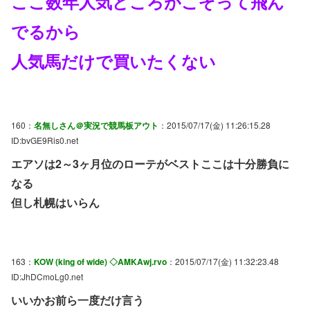
ここ数年人気どころがこぞって飛ん
でるから
人気馬だけで買いたくない
160：
名無しさん＠実況で競馬板アウト
：2015/07/17(金) 11:26:15.28
ID:bvGE9Ris0.net
エアソは2～3ヶ月位のローテがベストここは十分勝負に
なる
但し札幌はいらん
163：
KOW (king of wide) ◇AMKAwj.rvo
：2015/07/17(金) 11:32:23.48
ID:JhDCmoLg0.net
いいかお前ら一度だけ言う