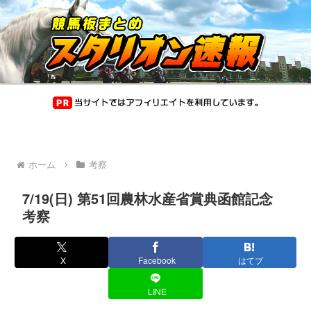
ホーム
考察
7/19(日) 第51回農林水産省賞典函館記念
考察
X
Facebook
はてブ
LINE