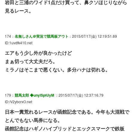
岩田と三浦のワイド1点だけ買って、鼻クソほじりながら
見るレース。
174：
名無しさん＠実況で競馬板アウト
：2015/07/17(金) 12:19:51.69
ID:1uvdfk410.net
エアもう少し外が良かったけど
まぁ切って大丈夫だろ。
ミラノはそこまで悪くない。多分ハナは切れる。
179：
競馬太郎 ◆unylSptUyM
：2015/07/17(金) 12:37:16.79
ID:/V2ybcrxO.net
日本一糞荒れるレースが函館記念である。今年も大混戦で
とんでもない馬券になる。
函館記念はハギノハイブリッドとエックスマークで鉄板