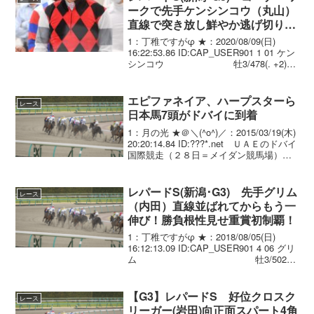
ークで先手ケンシンコウ（丸山）
直線で突き放し鮮やか逃げ切り！
重賞初制覇
1：丁稚ですがφ ★：2020/08/09(日)
16:22:53.86 ID:CAP_USER901 1 01 ケン
シンコウ 牡3/478(. +2)/
1.49.2 --- 丸山元気 56.0 小西
一男 02...
エピファネイア、ハープスターら
レース
日本馬7頭がドバイに到着
1：月の光 ★＠＼(^o^)／：2015/03/19(木)
20:20:14.84 ID:???*.net ＵＡＥのドバイ
国際競走（２８日＝メイダン競馬場）に
出走する日本馬７頭が１９日、現地へ到
着した。 前日１８日午後８時３１分に
関西空港を...
レパードS(新潟･G3) 先手グリム
レース
（内田）直線並ばれてからもう一
伸び！勝負根性見せ重賞初制覇！
1：丁稚ですがφ ★：2018/08/05(日)
16:12:13.09 ID:CAP_USER901 4 06 グリ
ム 牡3/502(.
+4)/ 1.52.0 --- 内田博幸 56.0
野中 賢二 02...
【G3】レパードS 好位クロスク
レース
リーガー(岩田)向正面スパート4角