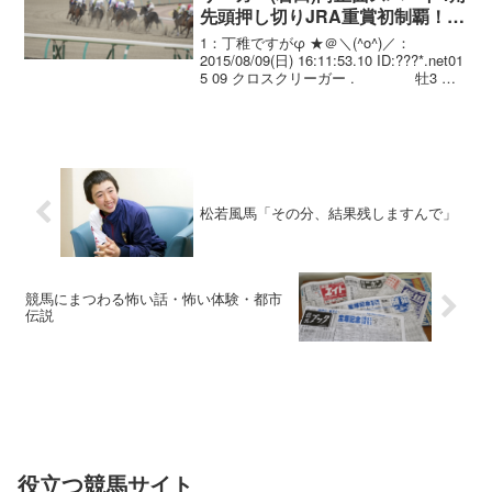
先頭押し切りJRA重賞初制覇！ア
ドマイヤオーラ産駒重賞初V
1：丁稚ですがφ ★＠＼(^o^)／：
2015/08/09(日) 16:11:53.10 ID:???*.net01
5 09 クロスクリーガー . 牡3 岩
田康誠 1.51.9 --- 56.0 460(-3) 庄
野 ...
松若風馬「その分、結果残しますんで」
競馬にまつわる怖い話・怖い体験・都市
伝説
役立つ競馬サイト