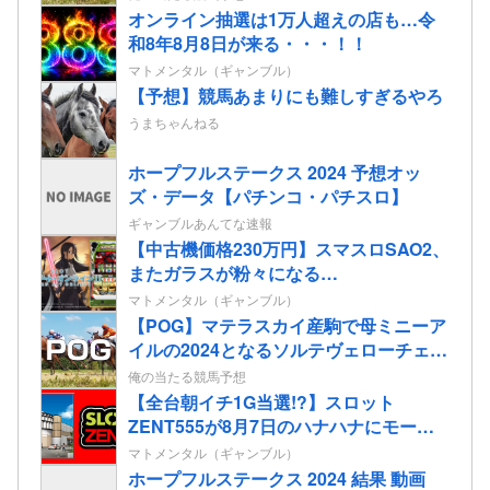
オンライン抽選は1万人超えの店も…令
和8年8月8日が来る・・・！！
マトメンタル（ギャンブル）
【予想】競馬あまりにも難しすぎるやろ
うまちゃんねる
ホープフルステークス 2024 予想オッ
ズ・データ【パチンコ・パチスロ】
ギャンブルあんてな速報
【中古機価格230万円】スマスロSAO2、
またガラスが粉々になる…
マトメンタル（ギャンブル）
【POG】マテラスカイ産駒で母ミニーア
イルの2024となるソルテヴェローチェの
2歳情報
俺の当たる競馬予想
【全台朝イチ1G当選!?】スロット
ZENT555が8月7日のハナハナにモーニ
ングを仕込んだらしいｗｗｗｗ
マトメンタル（ギャンブル）
ホープフルステークス 2024 結果 動画