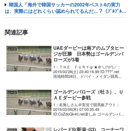
韓国人「海外で韓国サッカーの2002年ベスト4の実力
は、実際にはどれくらい認められてるんだ…？（ﾌﾞﾙﾌﾞﾙ」
＝韓国の反応
関連記事
UAEダービーは南アのムブタヒー
レース
ジが圧勝 日本勢はゴールデンバ
ローズが3着
1：ＴＨＥ ＦＵＲＹφ ★＠＼(^o^)／：
2015/03/28(土) 23:40:16.99 ID:???*.net
現地時間28日、ドバイ・メイダン競馬場
で行われたUAEダービー(3歳・GII・ダ
1900m・10頭・1着賞金120万米＄...
ゴールデンバローズ（牡３）、Ｕ
レース
ＡＥダービー参戦
1：名無しさん＠実況で競馬板アウト：
2015/03/05(木) 07:00:35.49
ID:CoZdoQk40.net楽しみ ゴールデンバロ
ーズはドバイ招待を受諾 ２８日メイダン
のＵＡＥダービー（Ｇ２、ダート１９０
０メートル）に、ヒヤシン...
レパードS(新潟･G3) コーナーワ
レース