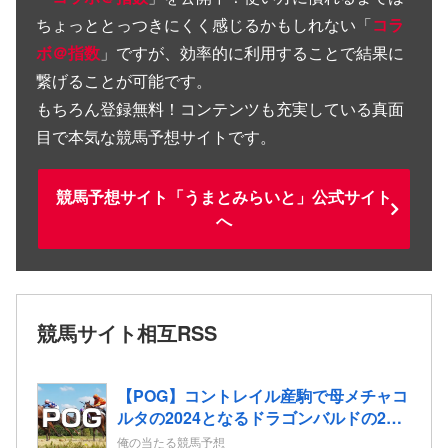
ちょっととっつきにくく感じるかもしれない「
コラ
ボ＠指数
」ですが、効率的に利用することで結果に
繋げることが可能です。
もちろん登録無料！コンテンツも充実している真面
目で本気な競馬予想サイトです。
競馬予想サイト「うまとみらいと」公式サイト
へ
競馬サイト相互RSS
【POG】コントレイル産駒で母メチャコ
ルタの2024となるドラゴンバルドの2歳
情報
俺の当たる競馬予想