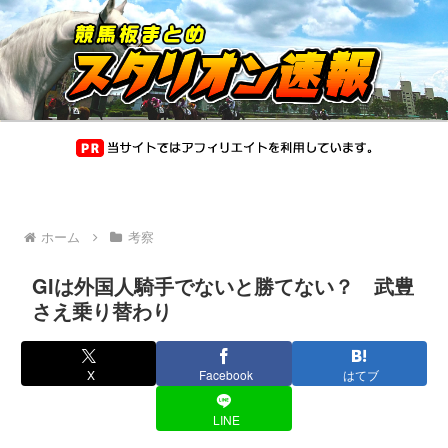
ホーム
考察
GIは外国人騎手でないと勝てない？ 武豊
さえ乗り替わり
X
Facebook
はてブ
LINE