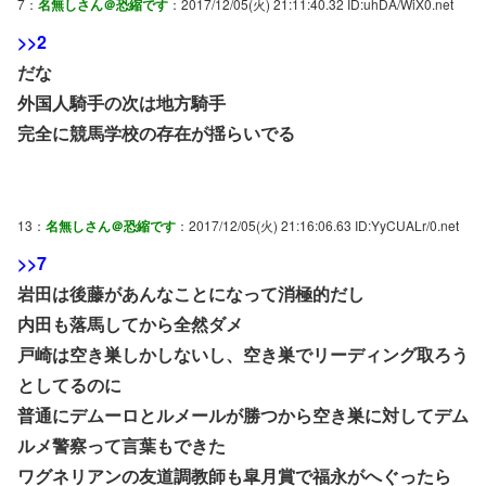
7：
名無しさん＠恐縮です
：2017/12/05(火) 21:11:40.32 ID:uhDA/WiX0.net
>>2
だな
外国人騎手の次は地方騎手
完全に競馬学校の存在が揺らいでる
13：
名無しさん＠恐縮です
：2017/12/05(火) 21:16:06.63 ID:YyCUALr/0.net
>>7
岩田は後藤があんなことになって消極的だし
内田も落馬してから全然ダメ
戸崎は空き巣しかしないし、空き巣でリーディング取ろう
としてるのに
普通にデムーロとルメールが勝つから空き巣に対してデム
ルメ警察って言葉もできた
ワグネリアンの友道調教師も皐月賞で福永がへぐったら