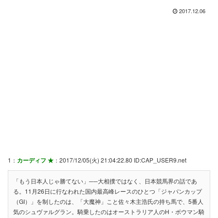
2017.12.06
1：
カーディフ ★
：2017/12/05(火) 21:04:22.80 ID:CAP_USER9.net
「もう日本人じゃ勝てない」──大相撲ではなく、日本競馬界の話であ
る。11月26日に行なわれた国内最高峰レースのひとつ「ジャパンカップ
（GI）」を制したのは、「大魔神」こと佐々木主浩氏の持ち馬で、5番人
気のシュヴァルグラン。騎乗したのはオーストラリア人のH・ボウマン騎