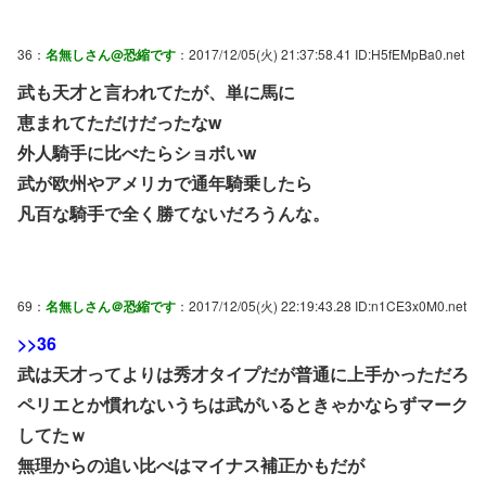
36：
名無しさん@恐縮です
：2017/12/05(火) 21:37:58.41 ID:H5fEMpBa0.net
武も天才と言われてたが、単に馬に
恵まれてただけだったなw
外人騎手に比べたらショボいw
武が欧州やアメリカで通年騎乗したら
凡百な騎手で全く勝てないだろうんな。
69：
名無しさん＠恐縮です
：2017/12/05(火) 22:19:43.28 ID:n1CE3x0M0.net
>>36
武は天才ってよりは秀才タイプだが普通に上手かっただろ
ペリエとか慣れないうちは武がいるときゃかならずマーク
してたｗ
無理からの追い比べはマイナス補正かもだが