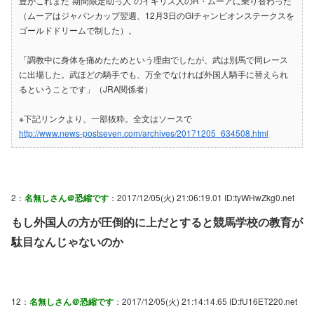
豊がこれまた“期間限定助っ人”のイギリス人のR・ムーアに乗り替わった
（ムーアはジャパンカップ翌週、12月3日のGIチャンピオンステークスを
ゴールドドリームで制した）。
「調教中に身体を痛めたためという理由でしたが、武は別馬で同レース
に出場した。武ほどの騎手でも、万全でなければ外国人騎手に替えられ
るということです」（JRA関係者）
※下記リンクより、一部抜粋。全文はソースで
http://www.news-postseven.com/archives/20171205_634508.html
2：
名無しさん＠恐縮です
：2017/12/05(火) 21:06:19.01 ID:tyWHwZkg0.net
もし外国人の方が圧倒的に上だとすると競馬学校の教育が
駄目なんじゃないのか
12：
名無しさん＠恐縮です
：2017/12/05(火) 21:14:14.65 ID:fU16ET220.net