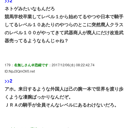
>>2
ネトゲみたいなもんだろ
競馬学校卒業してレベル１から始めてるやつや日本で騎手
してるレベル１０あたりのやつらのとこに突然廃人クラス
のレベル１００がやってきて武器商人が廃人にだけ改造武
器売ってるようなもんじゃね？
179：
名無しさん＠恐縮です
：2017/12/06(水) 08:22:42.74
ID:NpJ3QmOV0.net
>>2
アホ。来日するような外国人は己の腕一本で世界を渡り歩
くような凄腕ばっかりなんだぞ。
ＪＲＡの騎手が全員そんなレベルにあるわけないだろ。