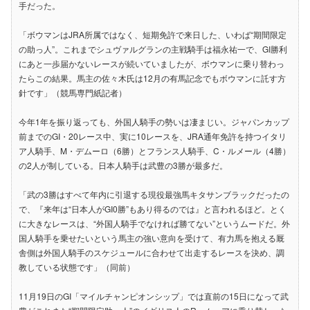
手だった。
「ボウマンはJRA所属ではなく、短期免許で来日した、いわば“期間限定
の助っ人”。これまでシュヴァルグランの主戦騎手は福永祐一で、GI勝利
にあと一歩届かないレースが続いていましたが、ボウマンに乗り替わっ
たらこの結果。馬主の佐々木氏は12月の有馬記念でもボウマンに託す方
針です」（競馬専門紙記者）
今年1年を振り返っても、外国人騎手の勢いは凄まじい。ジャパンカップ
前までのGI・20レース中、実に10レースを、JRA通年免許を持つイタリ
ア人騎手、M・デムーロ（6勝）とフランス人騎手、C・ルメール（4勝）
の2人が制している。日本人騎手は武豊の3勝が最多だ。
「武の3勝はすべて年内に引退する現役最強馬キタサンブラックだったの
で、『来年は“日本人がGI0勝”もあり得るのでは』と言われるほど。とく
に大きなレースは、“外国人騎手でなければ勝てない”というムードだ。外
国人騎手を乗せたいという馬主の強い意向を受けて、有力馬を抱える厩
舎側は外国人騎手のスケジュールに合わせて出走するレースを決め、調
教している状態です」（同前）
11月19日のGI「マイルチャンピオンシップ」では直前の15日になって武