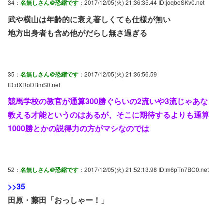
34：
名無しさん＠恐縮です
：2017/12/05(火) 21:36:35.44 ID:joqboSKv0.net
武や横山は年齢的に衰え著しくても仕様が無い
地方出身者も含め他がだらし無さ過ぎる
35：
名無しさん＠恐縮です
：2017/12/05(火) 21:36:56.59
ID:dXRoDBmS0.net
競馬学校の教官が通算300勝ぐらいの2流いや3流じゃあな
教える才能というのはあるが、そこに期待するよりも通算
1000勝とかの説得力の方がマシなのでは
52：
名無しさん＠恐縮です
：2017/12/05(火) 21:52:13.98 ID:m6pTn7BC0.net
>>35
田原・藤田「おっしゃー！」