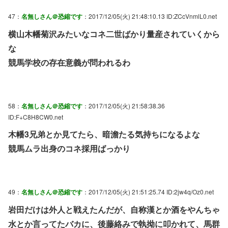
47：
名無しさん＠恐縮です
：2017/12/05(火) 21:48:10.13 ID:ZCcVnmlL0.net
横山木幡菊沢みたいなコネ二世ばかり量産されていくから
な
競馬学校の存在意義が問われるわ
58：
名無しさん＠恐縮です
：2017/12/05(火) 21:58:38.36
ID:F+C8H8CW0.net
木幡3兄弟とか見てたら、暗澹たる気持ちになるよな
競馬ムラ出身のコネ採用ばっかり
49：
名無しさん＠恐縮です
：2017/12/05(火) 21:51:25.74 ID:2jw4q/Oz0.net
岩田だけは外人と戦えたんだが、自称漢とか酒をやんちゃ
水とか言ってたバカに、後藤絡みで執拗に叩かれて、馬群