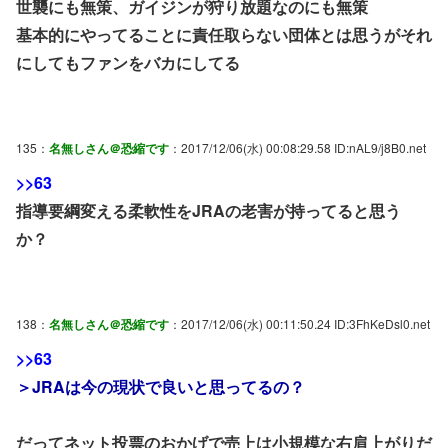
世襲にも無策、ガイジンが狩り放題なのにも無策
基本的にやってることに責任取らない団体とは思うがそれ
にしてもファンをバカにしてる
135：
名無しさん＠恐縮です
：2017/12/06(水) 00:08:29.58 ID:nAL9/j8B0.net
>>63
指導要綱変える柔軟性をJRAの老害が持ってると思う
か？
138：
名無しさん＠恐縮です
：2017/12/06(水) 00:11:50.24 ID:3FhKeDsl0.net
>>63
＞JRAは今の現状で良いと思ってるの？
だってネット投票のおかげで売上は小規模な右肩上がりだ