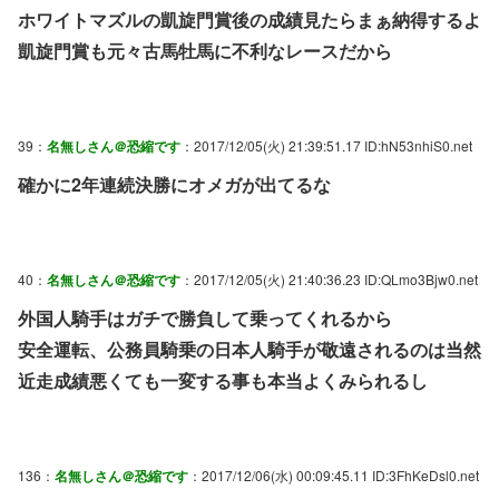
ホワイトマズルの凱旋門賞後の成績見たらまぁ納得するよ
凱旋門賞も元々古馬牡馬に不利なレースだから
39：
名無しさん＠恐縮です
：2017/12/05(火) 21:39:51.17 ID:hN53nhiS0.net
確かに2年連続決勝にオメガが出てるな
40：
名無しさん＠恐縮です
：2017/12/05(火) 21:40:36.23 ID:QLmo3Bjw0.net
外国人騎手はガチで勝負して乗ってくれるから
安全運転、公務員騎乗の日本人騎手が敬遠されるのは当然
近走成績悪くても一変する事も本当よくみられるし
136：
名無しさん＠恐縮です
：2017/12/06(水) 00:09:45.11 ID:3FhKeDsl0.net