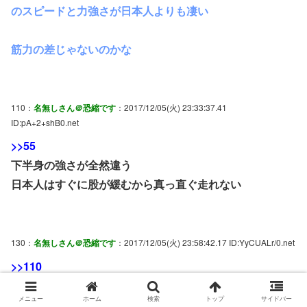
のスピードと力強さが日本人よりも凄い
筋力の差じゃないのかな
110：
名無しさん＠恐縮です
：2017/12/05(火) 23:33:37.41
ID:pA+2+shB0.net
>>55
下半身の強さが全然違う
日本人はすぐに股が緩むから真っ直ぐ走れない
130：
名無しさん＠恐縮です
：2017/12/05(火) 23:58:42.17 ID:YyCUALr/0.net
>>110
昔の日本人は和式便所で知らないうちに筋肉が鍛えられた
メニュー
ホーム
検索
トップ
サイドバー
のにな