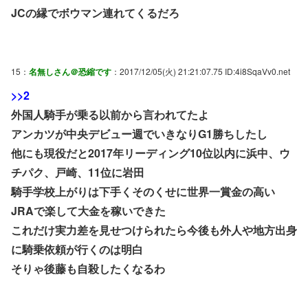
JCの縁でボウマン連れてくるだろ
15：
名無しさん＠恐縮です
：2017/12/05(火) 21:21:07.75 ID:4i8SqaVv0.net
>>2
外国人騎手が乗る以前から言われてたよ
アンカツが中央デビュー週でいきなりG1勝ちしたし
他にも現役だと2017年リーディング10位以内に浜中、ウ
チパク、戸崎、11位に岩田
騎手学校上がりは下手くそのくせに世界一賞金の高い
JRAで楽して大金を稼いできた
これだけ実力差を見せつけられたら今後も外人や地方出身
に騎乗依頼が行くのは明白
そりゃ後藤も自殺したくなるわ