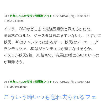
28：
名無しさん＠実況で競馬板アウト
：2014/06/30(月) 21:30:26.41
ID:Ic5/SO0I0.net
イスラ、OAOがどこまで最強五歳勢と戦えるかだな。
筆頭格のゴルシ、ジャスタは有馬までいないし、さすがに
秋天、JCはチャンスではあるが‥。秋天はワーエー、グ
ランデッツァ、JCはジェンティルが壁になりそうか。
イスラが秋天2着、JC勝ちで、有馬は3着にOAOというの
が無難そう。
29：
名無しさん＠実況で競馬板アウト
：2014/06/30(月) 21:39:47.12
ID:HVtr0xMS0.net
こういう時いつも忘れ去られるフェ