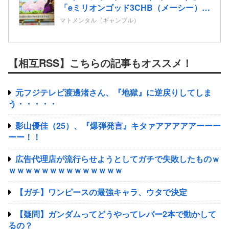
「eミリオンゴッド3CHB（メーシー）」
「L／Vivy／A5（大都）」が検定通過
マトメンタル（ギャンブル）
【相互RSS】こちらの記事もオススメ！
元フジテレビ渡邊渚さん、『地獄』に逆戻りしてしま
う・・・・・
影山優佳（25）、『爆弾発言』キタァアアアアアーーー
ーー！！
広告代理店が流行らせようとしてガチで失敗したものｗ
ｗｗｗｗｗｗｗｗｗｗｗｗｗｗ
【ガチ】ワンピースの最強キャラ、ウタで決定
【疑問】ガンダムってどうやってレバー2本で動かして
るの？