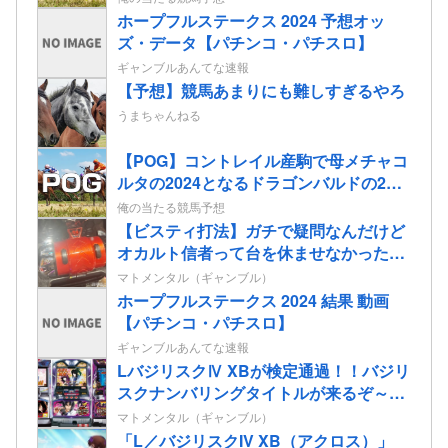
ホープフルステークス 2024 予想オッ
ズ・データ【パチンコ・パチスロ】
ギャンブルあんてな速報
【予想】競馬あまりにも難しすぎるやろ
うまちゃんねる
【POG】コントレイル産駒で母メチャコ
ルタの2024となるドラゴンバルドの2歳
情報
俺の当たる競馬予想
【ビスティ打法】ガチで疑問なんだけど
オカルト信者って台を休ませなかったら
爆連したっていう思考にはならないの？
マトメンタル（ギャンブル）
ホープフルステークス 2024 結果 動画
【パチンコ・パチスロ】
ギャンブルあんてな速報
LバジリスクⅣ XBが検定通過！！バジリ
スクナンバリングタイトルが来るぞ～
～！！！！
マトメンタル（ギャンブル）
「L／バジリスクIV XB（アクロス）」