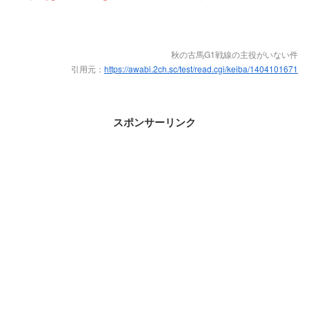
秋の古馬G1戦線の主役がいない件
引用元：
https://awabi.2ch.sc/test/read.cgi/keiba/1404101671
スポンサーリンク