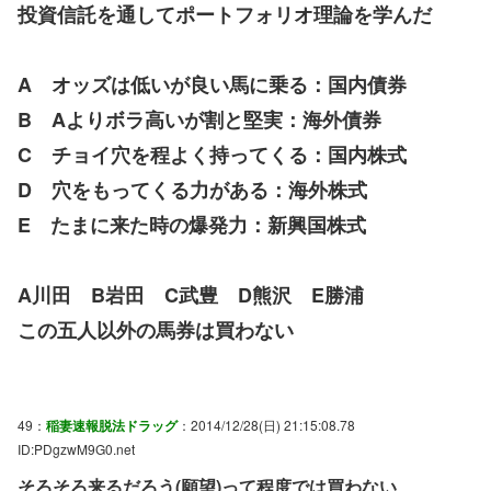
投資信託を通してポートフォリオ理論を学んだ
A オッズは低いが良い馬に乗る：国内債券
B Aよりボラ高いが割と堅実：海外債券
C チョイ穴を程よく持ってくる：国内株式
D 穴をもってくる力がある：海外株式
E たまに来た時の爆発力：新興国株式
A川田 B岩田 C武豊 D熊沢 E勝浦
この五人以外の馬券は買わない
49：
稲妻速報脱法ドラッグ
：2014/12/28(日) 21:15:08.78
ID:PDgzwM9G0.net
そろそろ来るだろう(願望)って程度では買わない