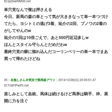
ID:qq3swNMG0.net
単穴党なんで複は押さえる
今日、新馬の森の単とって気が大ききなって単一本つづけ
てたら、ヨシトミの逃げ3着、祐介の2回、ブノワの2着の
がしてやんのw
祐介の1回は10倍ごえで、あと500円近辺多しw
ほんとスタイル守らんとだめだわw
最終穴党の癖に惚れ込んだコーリンベリーの単一本でまあ
買って帰れたけどね
35：
名無しさん＠実況で競馬板アウト
：2014/12/28(日) 20:06:51.47
ID:Tn8FIPwP0.net
楽しみとして血統、馬体は続けるけど馬券は騎手、枠、展
開に力を注ぐ