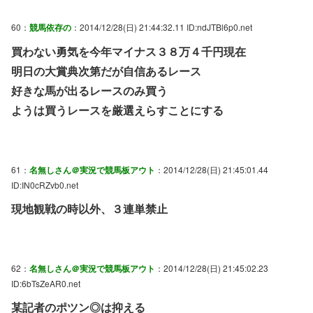
60：
競馬依存の
：2014/12/28(日) 21:44:32.11 ID:ndJTBl6p0.net
買わない勇気を今年マイナス３８万４千円現在
明日の大賞典次第だが自信あるレース
好きな馬が出るレースのみ買う
ようは買うレースを厳選えらすことにする
61：
名無しさん＠実況で競馬板アウト
：2014/12/28(日) 21:45:01.44
ID:IN0cRZvb0.net
現地観戦の時以外、３連単禁止
62：
名無しさん＠実況で競馬板アウト
：2014/12/28(日) 21:45:02.23
ID:6bTsZeAR0.net
某記者のポツン◎は抑える