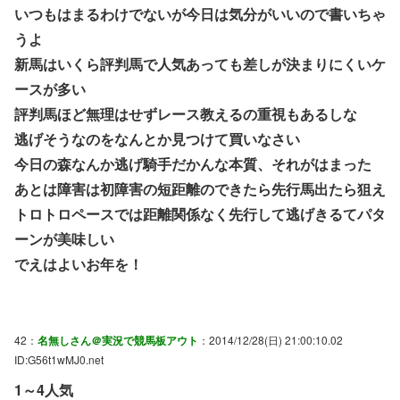
いつもはまるわけでないが今日は気分がいいので書いちゃ
うよ
新馬はいくら評判馬で人気あっても差しが決まりにくいケ
ースが多い
評判馬ほど無理はせずレース教えるの重視もあるしな
逃げそうなのをなんとか見つけて買いなさい
今日の森なんか逃げ騎手だかんな本質、それがはまった
あとは障害は初障害の短距離のできたら先行馬出たら狙え
トロトロペースでは距離関係なく先行して逃げきるてパタ
ーンが美味しい
でえはよいお年を！
42：
名無しさん＠実況で競馬板アウト
：2014/12/28(日) 21:00:10.02
ID:G56t1wMJ0.net
1～4人気