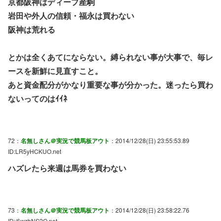
京都阪神はディープ産駒
岩田や外人の信頼・福永は買わない
阪神は荒れる
とかは全くあてにならない。縛られない事が大事で、毎レ
ースを新鮮に見直すこと。
あと資金配分がかなり重要な事が分かった。迷ったら買わ
ないってのはｲｲﾈ
72：
名無しさん＠実況で競馬板アウト
：2014/12/28(日) 23:55:53.89
ID:LR5yHCKUO.net
ハズレたら来週は馬券を買わない
73：
名無しさん＠実況で競馬板アウト
：2014/12/28(日) 23:58:22.76
ID:/6wzbNS2O.net