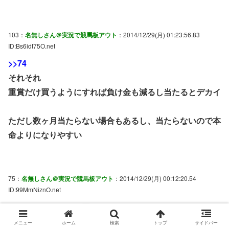
103：
名無しさん＠実況で競馬板アウト
：2014/12/29(月) 01:23:56.83
ID:Bs6idt75O.net
>>74
それそれ
重賞だけ買うようにすれば負け金も減るし当たるとデカイ
ただし数ヶ月当たらない場合もあるし、当たらないので本
命よりになりやすい
75：
名無しさん＠実況で競馬板アウト
：2014/12/29(月) 00:12:20.54
ID:99MmNiznO.net
ウチパクは死んでも買わない
メニュー
ホーム
検索
トップ
サイドバー