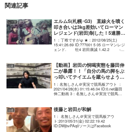
関連記事
エルムS(札幌･G3) 直線火を噴く
レース
叩き合いは3kg差効いてローマン
レジェンド(岩田)制した！5連勝で
重賞初制覇！
1 ：丁稚ですがφ ★：2012/08/25(土)
15:41:26.69 ID:???001 5 05 ローマンレジ
ェンド. 牡4 岩田康誠 1.42.2 ---
56.0 504(-2) 藤原 英昭 02 8 11 エス
ポ...
【動画】岩田の恫喝実態を藤田伸
話題
二が暴露！！「自分の馬の脚をぶ
っ叩いてテイエムを蹴らせようと
した」
1：名無しさん＠実況で競馬板アウト ：
2021/04/28(水) 01:15:46.04 ID:0.net藤田
伸二動画 3：名無しさん＠実況で競馬板
アウト：2021/04/28(水) 01:16:20.76
ID:0.netひでーわ4：名無...
後藤と岩田が和解
話題
1： 名無しさん＠実況で競馬板アウ
ト:2013/05/31(金) 02:22:19.42
ID:DWjbvPAq0ソースはFacebook