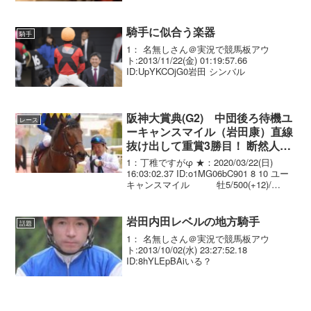
騎手に似合う楽器
騎手
1： 名無しさん＠実況で競馬板アウ
ト:2013/11/22(金) 01:19:57.66
ID:UpYKCOjG0岩田 シンバル
阪神大賞典(G2) 中団後ろ待機ユ
レース
ーキャンスマイル（岩田康）直線
抜け出して重賞3勝目！ 断然人気
キセキ出遅れ引っ掛かり7着
1：丁稚ですがφ ★：2020/03/22(日)
16:03:02.37 ID:o1MG06bC901 8 10 ユー
キャンスマイル 牡5/500(+12)/
3.03.0 --- 岩田康誠 56.0 友道
康夫 02 4 0...
岩田内田レベルの地方騎手
話題
1： 名無しさん＠実況で競馬板アウ
ト:2013/10/02(水) 23:27:52.18
ID:8hYLEpBAiいる？