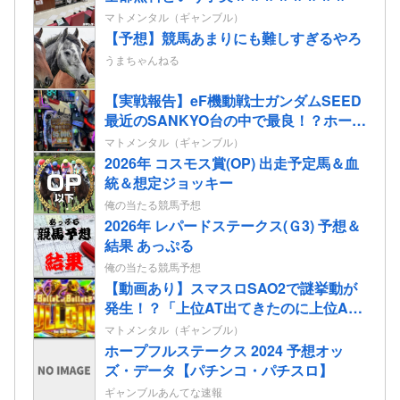
マトメンタル（ギャンブル）
【予想】競馬あまりにも難しすぎるやろ
うまちゃんねる
【実戦報告】eF機動戦士ガンダムSEED
最近のSANKYO台の中で最良！？ホール
はお盆釘にするなよ！
マトメンタル（ギャンブル）
2026年 コスモス賞(OP) 出走予定馬＆血
統＆想定ジョッキー
俺の当たる競馬予想
2026年 レパードステークス(Ｇ3) 予想＆
結果 あっぷる
俺の当たる競馬予想
【動画あり】スマスロSAO2で謎挙動が
発生！？「上位AT出てきたのに上位AT
なんてなかった」
マトメンタル（ギャンブル）
ホープフルステークス 2024 予想オッ
ズ・データ【パチンコ・パチスロ】
ギャンブルあんてな速報