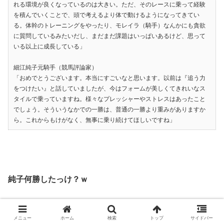
れる環境が良くなっているのは大きい。ただ、そのレースに乗って経験
を積んでいくことで、頭で考えるより体で動けるようになってきてい
る。体幹のトレーニングをやったり、モレイラ（騎手）なんかにも貪欲
に質問しているみたいだし、まだまだ課題はいっぱいあるけど、思って
いる以上に成長している」
細江純子元騎手（競馬評論家）
「おめでとうございます。本当にすごいなと思います。以前は『追う力
をつけたい』と話していましたが、今はフォームが美しくてきれいなス
タイルで乗っていますね。様々なプレッシャーやストレスはあったこと
でしょう。そういうなかでの一勝は、普通の一勝より重みがありますか
ら。これからもけがなく、無事に乗り続けてほしいですね」
純子何勝したっけ？ｗ
メニュー
ホーム
検索
トップ
サイドバー
124：
名無しさん＠恐縮です
：2018/08/20(月) 07:24:50.25 ID:HKua5Gc00