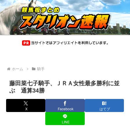
ホーム
騎手
藤田菜七子騎手、ＪＲＡ女性最多勝利に並
ぶ 通算34勝
X
Facebook
はてブ
LINE