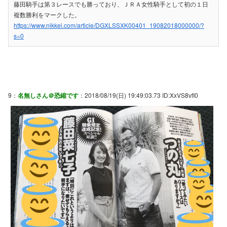
藤田騎手は第３レースでも勝っており、ＪＲＡ女性騎手として初の１日
複数勝利をマークした。
https://www.nikkei.com/article/DGXLSSXK00401_19082018000000/?
s=0
9：
名無しさん＠恐縮です
：2018/08/19(日) 19:49:03.73 ID:XxVS8vfI0