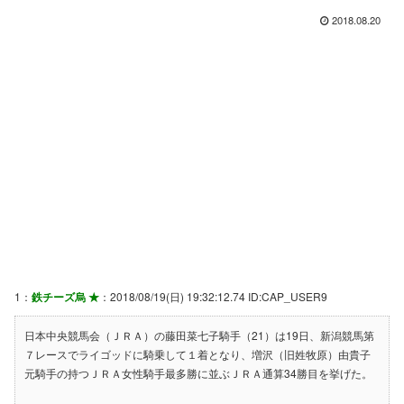
2018.08.20
1：
鉄チーズ烏 ★
：2018/08/19(日) 19:32:12.74 ID:CAP_USER9
日本中央競馬会（ＪＲＡ）の藤田菜七子騎手（21）は19日、新潟競馬第
７レースでライゴッドに騎乗して１着となり、増沢（旧姓牧原）由貴子
元騎手の持つＪＲＡ女性騎手最多勝に並ぶＪＲＡ通算34勝目を挙げた。