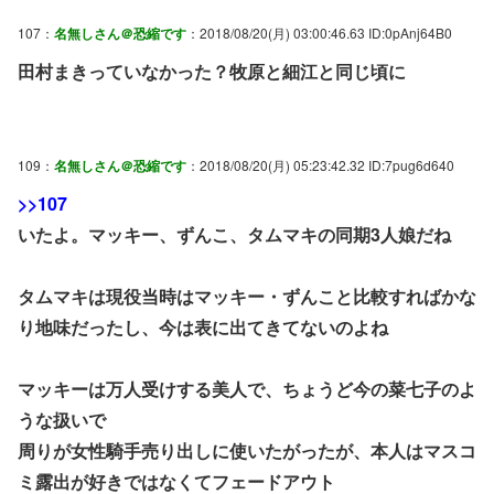
107：
名無しさん＠恐縮です
：2018/08/20(月) 03:00:46.63 ID:0pAnj64B0
田村まきっていなかった？牧原と細江と同じ頃に
109：
名無しさん＠恐縮です
：2018/08/20(月) 05:23:42.32 ID:7pug6d640
>>107
いたよ。マッキー、ずんこ、タムマキの同期3人娘だね
タムマキは現役当時はマッキー・ずんこと比較すればかな
り地味だったし、今は表に出てきてないのよね
マッキーは万人受けする美人で、ちょうど今の菜七子のよ
うな扱いで
周りが女性騎手売り出しに使いたがったが、本人はマスコ
ミ露出が好きではなくてフェードアウト