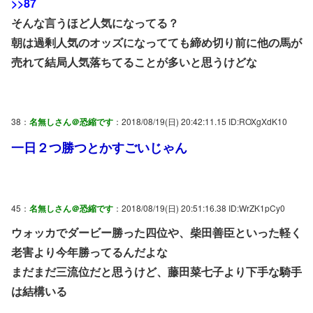
>>87
そんな言うほど人気になってる？
朝は過剰人気のオッズになってても締め切り前に他の馬が
売れて結局人気落ちてることが多いと思うけどな
38：
名無しさん＠恐縮です
：2018/08/19(日) 20:42:11.15 ID:ROXgXdK10
一日２つ勝つとかすごいじゃん
45：
名無しさん＠恐縮です
：2018/08/19(日) 20:51:16.38 ID:WrZK1pCy0
ウォッカでダービー勝った四位や、柴田善臣といった軽く
老害より今年勝ってるんだよな
まだまだ三流位だと思うけど、藤田菜七子より下手な騎手
は結構いる