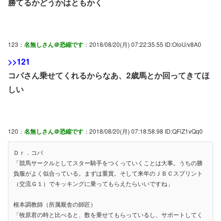
勝てるかどうかはともかく
123：
名無しさん＠恐縮です
：2018/08/20(月) 07:22:35.55 ID:OloU/v8A0
>>121
コパさん乗せてくれるからなあ、2歳馬とか回ってきてほ
しい
120：
名無しさん＠恐縮です
：2018/08/20(月) 07:18:58.98 ID:QFiZ1vQq0
Ｄｒ．コパ
「競馬サークルとしてスター騎手をつくっていくことは大事。うちの勝
負服がよく似合っている。まずは重賞。そして来年のＪＢＣスプリント
（交流Ｇ１）でキッキングに乗ってもらえたらいいですね」
根本調教師（所属厩舎の師匠）
「牧原君の時と比べると、数を乗せてもらっているし、サポートしてく