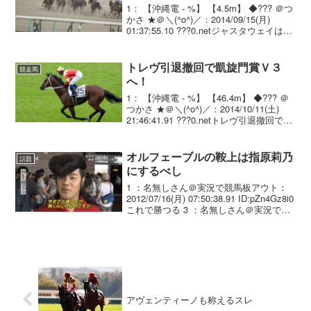
1： 【沖縄電 - %】 【4.5m】 ◆??? ＠つ
かさ ★＠＼(^o^)／：2014/09/15(月)
01:37:55.10 ???0.netジャスタウェイは３
番人気 凱旋門賞 凱旋門賞（Ｇ１、芝２
４００メートル、仏ロンシャン、１０
月...
トレヴ引退撤回で凱旋門賞Ｖ３
競走馬
へ！
1： 【沖縄電 - %】 【46.4m】 ◆??? ＠
つかさ ★＠＼(^o^)／：2014/10/11(土)
21:46:41.91 ???0.netトレヴ引退撤回で凱
旋門賞Ｖ３へ！ ５日の凱旋門賞で２連覇
を果たしたトレヴ（フランス＝クリス...
オルフェーブルの鞍上は指原莉乃
話題
にするべし
1 ：名無しさん＠実況で競馬板アウト：
2012/07/16(月) 07:50:38.91 ID:pZn4Gz8i0
これで勝つる 3 ：名無しさん＠実況で競
馬板アウト：2012/07/16(月) 07:57:47.63
ID:80QEHh/X...
アヴェンティーノも称えるスレ