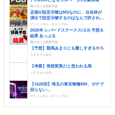
俺の当たる競馬予想
店側が設定示唆はNGなのに、台自体が
演出で設定示唆するのはなんで許されて
るの？
マトメンタル（ギャンブル）
2026年 レパードステークス(Ｇ3) 予想＆
結果 あっぷる
俺の当たる競馬予想
【予想】競馬あまりにも難しすぎるやろ
うまちゃんねる
【考察】突然変異だと思われる馬
うまちゃんねる
【1k20回】埼玉の東京喰種999、ガチで
回らない…
マトメンタル（ギャンブル）