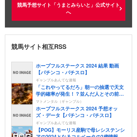
競馬予想サイト「うまとみらいと」公式サイト
へ
競馬サイト相互RSS
ホープフルステークス 2024 結果 動画
【パチンコ・パチスロ】
ギャンブルあんてな速報
「これやってるだろ」朝一の抽選で天文
学的確率が発生！？並んだ人とその前後
で連番が出てしまう…
マトメンタル（ギャンブル）
ホープフルステークス 2024 予想オッ
ズ・データ【パチンコ・パチスロ】
ギャンブルあんてな速報
【POG】モーリス産駒で母レシステンシ
アの2024となるコルベータの2歳情報