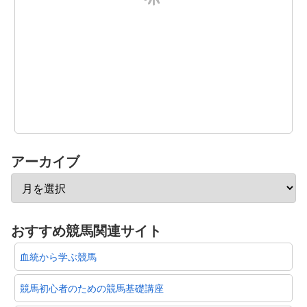
競馬初心者のための競馬基礎講座
勝つ確率を上げる競馬必勝法
初心者向け投資競馬入門ガイド
馬券購入に使える銀行口座比較
馬券の買い方入門
確率論からの競馬必勝法
激アツ！競馬必勝ガイド
実践競馬 虎の巻
勝馬の選び方