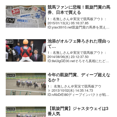
競馬ファンに悲報！凱旋門賞の馬
話題
券、日本で買える
1：名無しさん＠実況で競馬板アウト：
2015/01/13(火) 05:16:37.85
ID:yiax30i10.net凱旋門賞の馬券を買える
ようになる！ 政府は１２日、国内の競
走馬が出走する海外のレースの馬券を、
日本中央競馬会（ＪＲＡ）な...
池添がオルフェ降ろされた理由っ
騎手
て…
1：名無しさん＠実況で競馬板アウト：
2014/08/06(水) 23:12:37.50
ID:8eUigGE00.netそろそろ真相にたどり
つこうぜ ロンシャン未勝利じゃないよ
な？ 池江、俊介と揉めたのか？
今年の凱旋門賞、ディープ超えな
レース
るか？
1： 名無しさん＠実況で競馬板アウ
ト:2013/10/02(水) 14:35:14.73
ID:nAbDrEt80ディープインパクトが戦っ
た2006年は、瞬間最高視聴率で22.6％を
記録した 。オルフェーヴルとキズナが参
戦する今年、日本の悲...
【凱旋門賞】ジャスタウェイは3
レース
番人気