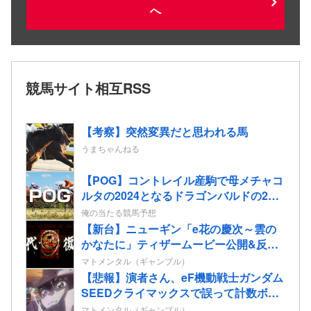
へ
競馬サイト相互RSS
【考察】突然変異だと思われる馬
うまちゃんねる
【POG】コントレイル産駒で母メチャコ
ルタの2024となるドラゴンバルドの2歳
情報
俺の当たる競馬予想
【新台】ニューギン「e花の慶次～雲の
かなたに」ティザームービー公開&反応
まとめ！休眠層ユーザーからパチンコ復
マトメンタル（ギャンブル）
帰の声も！
【悲報】演者さん、eF機動戦士ガンダム
SEEDクライマックスで誤って計数ボタ
ンを押してパンクさせてしまう…
マトメンタル（ギャンブル）