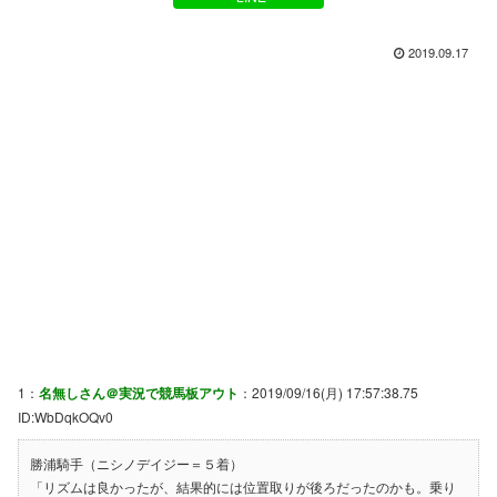
2019.09.17
1：
名無しさん＠実況で競馬板アウト
：2019/09/16(月) 17:57:38.75
ID:WbDqkOQv0
勝浦騎手（ニシノデイジー＝５着）
「リズムは良かったが、結果的には位置取りが後ろだったのかも。乗り