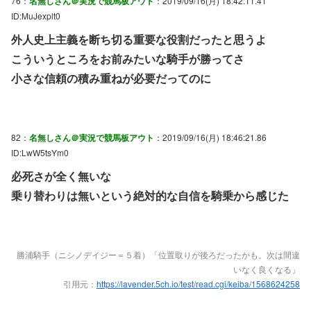
76：
名無しさん＠実況で競馬板アウト
：2019/09/16(月) 18:42:11.41
ID:MuJexplt0
外人史上主義を断ち切る重要な役割だったと思うよ
こういうところをお前みたいな騎手が勝ってさ
小さな信頼の積み重ねが必要だってのに
82：
名無しさん＠実況で競馬板アウト
：2019/09/16(月) 18:46:21.86
ID:LwW5tsYm0
必死さが全く無いな
乗り替わりは無いという絶対的な自信を騎乗から感じた
勝浦騎手（ニシノデイジー＝５着）「位置取りが後ろだったかも。次は間違
いなく良くなる」
引用元：
https://lavender.5ch.io/test/read.cgi/keiba/1568624258