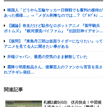
韓国人「どうやら五輪サッカー日韓戦でも審判の接待が
あった模様…」→「メダル剥奪なのでは…？（ﾌﾞﾙﾌﾞﾙ」＝
韓国の反応
【議論】有名だけど駄作なロボットアニメ 『装甲騎兵
ボトムズ』『銀河漂流バイファム』『伝説巨神イデオン』
『超獣機神ダンクーガ』『銀河疾風サスライガー』
【疑問】『東島丹三郎は仮面ライダーになりたい』って
アニメを見てる人に聞きたい事がある
井端ジャパン、最悪の空気のまま解散していた
霜降り明星粗品さん、後輩芸人のファンから苦言を呈さ
れブチギレ発狂…
関連記事
札幌2歳S(G3) 伏兵快走！中団後
レース
ろ追走ニシノデイジー（勝浦）4