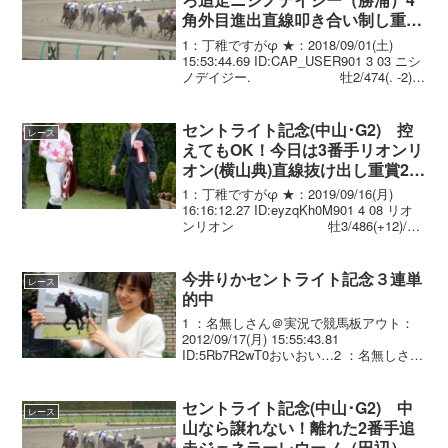
角外目進出直線叩き合い制し重賞
制覇！ 総帥ナイママ2着
1：丁稚ですがφ ★：2018/09/01(土)
15:53:44.69 ID:CAP_USER901 3 03 ニシ
ノデイジー. 牡2/474(. -2)/
1.50.1 --- 勝浦正樹 54.0 高木
登 ...
セントライト記念(中山･G2) 控
レース
えてもOK！今日は3番手リオンリ
オン(横山典)直線抜け出し重賞2勝
目！いざ菊花賞へ
1：丁稚ですがφ ★：2019/09/16(月)
16:16:12.27 ID:eyzqKh0M901 4 08 リオ
ンリオン 牡3/486(+12)/
2.11.5 --- 横山典弘 56.0 松永
幹夫 02...
今井りかセントライト記念３連単
レース
的中
1 ：名無しさん＠実況で競馬板アウト：
2012/09/17(月) 15:55:43.81
ID:5Rb7R2wT0おいおい…2 ：名無しさん
＠実況で競馬板アウト：2012/09/17(月)
15:56:51.78 ID:X9ZAfR1FO俺...
セントライト記念(中山･G2) 中
レース
山なら譲れない！離れた2番手追
走ジェネラーレウーノ（田辺）直