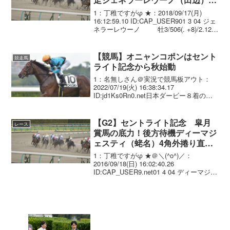
線抜け出し重賞2勝目！
1：丁稚ですがφ ★：2018/09/17(月)
16:12:59.10 ID:CAP_USER901 3 04 ジェ
ネラーレウーノ 牡3/506(. +8)/2.12.1
--- 田辺裕信 56.0 矢野 英一
02 8 1...
【競馬】オニャンコポンはセント
競走馬
ライト記念から秋始動
1：名無しさん＠実況で競馬板アウト：
2022/07/19(火) 16:38:34.17
ID:jd1Ks0Rn0.net日本ダービー８着のオ
ニャンコポン（牡３歳、美浦・小島茂之
厩舎、父エイシンフラッシュ）は今秋、
セントライト記念・Ｇ２（９月...
【G2】セントライト記念 皐月
レース
賞馬の底力！後方待機ディーマジ
ェスティ（蛯名）4角外捲り直線
叩き合いを制し菊花賞へ！
1：丁稚ですがφ ★＠＼(^o^)／：
2016/09/18(日) 16:02:40.26
ID:CAP_USER9.net01 4 04 ディーマジェ
スティ 牡3 蛯名正義 2.13.1
--- 56.0 476(+4)...