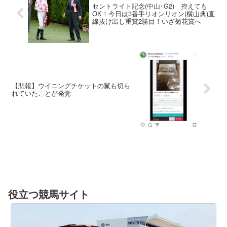
セントライト記念(中山･G2) 控えても
OK！今日は3番手リオンリオン(横山典)直
線抜け出し重賞2勝目！いざ菊花賞へ
【悲報】ウイニングチケットの鬣も切ら
れていたことが発覚
役立つ競馬サイト