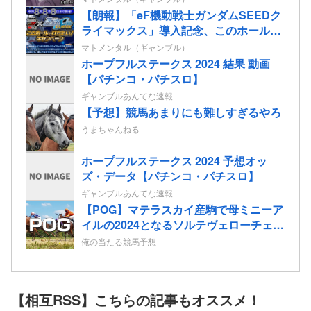
【朗報】「eF機動戦士ガンダムSEEDク
ライマックス」導入記念、このホール打
ちたいキャンペーンが始まる。当たりや
マトメンタル（ギャンブル）
すい状況らしいのでチャンスか！？
ホープフルステークス 2024 結果 動画
【パチンコ・パチスロ】
ギャンブルあんてな速報
【予想】競馬あまりにも難しすぎるやろ
うまちゃんねる
ホープフルステークス 2024 予想オッ
ズ・データ【パチンコ・パチスロ】
ギャンブルあんてな速報
【POG】マテラスカイ産駒で母ミニーア
イルの2024となるソルテヴェローチェの
2歳情報
俺の当たる競馬予想
【相互RSS】こちらの記事もオススメ！