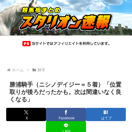
ホーム
騎手
勝浦騎手（ニシノデイジー＝５着）「位置
取りが後ろだったかも。次は間違いなく良
くなる」
X
Facebook
はてブ
LINE