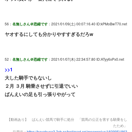
56：
名無しさん＠恐縮です
：2021/01/09(土) 00:07:16.40 ID:kPMoBwT70.net
ヤオするにしても分かりやすすぎるだろw
52：
名無しさん＠恐縮です
：2021/01/07(木) 22:34:57.80 ID:ATyy6xPx0.net
>>1
大した騎手でもないし
２月 ３月 騎乗させずに引退でいい
ばんえいの足も引っ張りやがって
【動画あり】 ばんえい競馬で騎手に処分 「競馬の公正を害する騎乗をし
たため」
引用元：
https://hayabusa3.2ch.sc/test/read.cgi/mnewsplus/1609951863