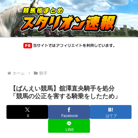
ホーム
騎手
【ばんえい競馬】舘澤直央騎手を処分
「競馬の公正を害する騎乗をしたため」
X
Facebook
はてブ
LINE