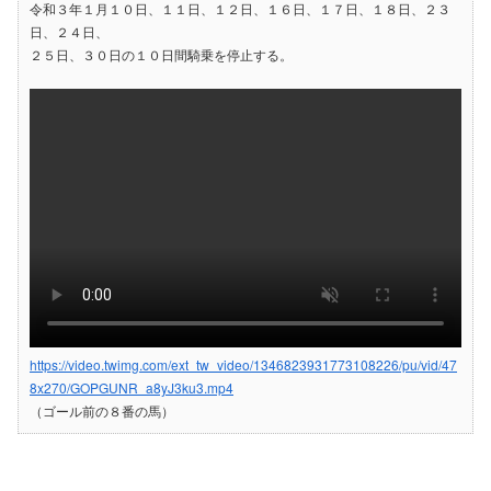
令和３年１月１０日、１１日、１２日、１６日、１７日、１８日、２３
日、２４日、
２５日、３０日の１０日間騎乗を停止する。
https://video.twimg.com/ext_tw_video/1346823931773108226/pu/vid/47
8x270/GOPGUNR_a8yJ3ku3.mp4
（ゴール前の８番の馬）