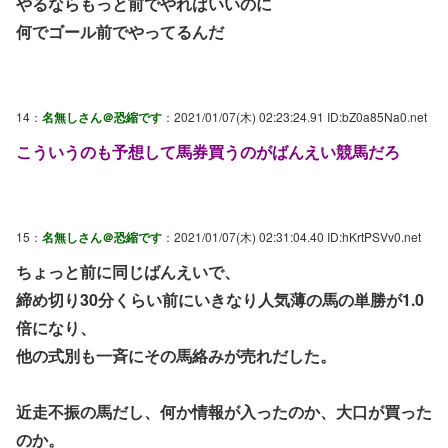
やるならもっと前でやればいいのに
何でゴール前でやってるんだ
14：
名無しさん＠恐縮です
：2021/01/07(木) 02:23:24.91 ID:bZ0a85Na0.net
こういうのも予想して馬券買うのがばんえい競馬だろ
15：
名無しさん＠恐縮です
：2021/01/07(木) 02:31:04.40 ID:hKrtPSVv0.net
ちょっと前に同じばんえいで、
締め切り30分くらい前にいきなり人気薄の馬の単勝が1.0
倍になり、
他の式別も一斉にその馬絡みが売れだした。
近走不振の馬だし、何か情報が入ったのか、大口が買った
のか。