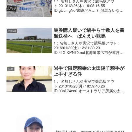
1： 名無しさん＠実況で競馬板アウ
ト:2013/12/26(木) 16:08:16.55
ID:gULmgNoN0嘘だろ…？ 競馬ないなん
て辛い どうすればいいのかわからない 地
方なんてやだ
馬券購入疑いで騎手ら十数人を書
競馬場
類送検へ ばんえい競馬
1：名無しさん＠実況で競馬板アウト：
2016/01/30(土) 12:31:30.23
ID:41XtKPN10.net北海道帯広市が運営す
る地方競馬「ばんえい競馬」をめぐる馬
券不正購入問題で、道警が２月１日に
も、騎手や厩務（きゅうむ）員ら...
岩手で限定騎乗の太田陽子騎手が
話題
上手すぎる件
1： 名無しさん＠実況で競馬板アウ
ト:2013/10/28(月) 18:59:40.26
ID:93aL74eo0 オーストラリア所属の太田
陽子騎手に短期免許交付 ＮＡＲは１７
日、オーストラリア所属の太田陽子騎手
（３５）に１１月２５日までの...