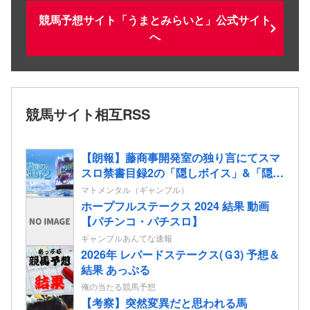
競馬予想サイト「うまとみらいと」公式サイト
へ
競馬サイト相互RSS
【朗報】藤商事開発室の独り言にてスマ
スロ禁書目録2の「隠しボイス」&「隠し
楽曲（telepath/Real）」解放コマンドが
マトメンタル（ギャンブル）
公開される！
ホープフルステークス 2024 結果 動画
【パチンコ・パチスロ】
ギャンブルあんてな速報
2026年 レパードステークス(Ｇ3) 予想＆
結果 あっぷる
俺の当たる競馬予想
【考察】突然変異だと思われる馬