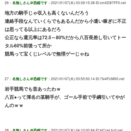
26：
名無しさん＠恐縮です
：2021/01/07(木) 03:39:15.38 ID:cmXD87FF0.net
地方の騎手じゃ収入も高くないんだろう
連絡手段なんていくらでもあるんだから小遣い稼ぎに不正
は思ってる以上にあるだろ
公正なら還元率は72.5～80%だから八百長差し引いてトー
タル60%前後って所か
競馬って宝くじレベルで無理ゲーじゃね
27：
名無しさん＠恐縮です
：2021/01/07(木) 03:55:50.14 ID:7Ix4FUM50.net
岩手競馬でも昔あったわｗ
八百●って渾名の某騎手が、ゴール手前で手綱引いてやが
んのｗｗ
28：
名無しさん＠恐縮です
：2021/01/07(木) 04:10:00.84 ID:HCcejJju0.net