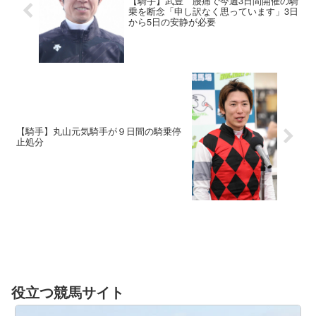
【騎手】武豊 腰痛で今週3日間開催の騎
乗を断念「申し訳なく思っています」3日
から5日の安静が必要
【騎手】丸山元気騎手が９日間の騎乗停
止処分
役立つ競馬サイト