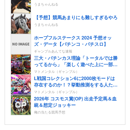
うまちゃんねる
【予想】競馬あまりにも難しすぎるやろ
うまちゃんねる
ホープフルステークス 2024 予想オッ
ズ・データ【パチンコ・パチスロ】
ギャンブルあんてな速報
三大・パチンカス理論「トータルでは勝
ってるから」「楽しく遊べた上に一部還
元なんてむしろ良心的だよね」
マトメンタル（ギャンブル）
L戦国コレクション6に2000枚モードは
存在するのか！？挙動推測をする人たち
も…
マトメンタル（ギャンブル）
2026年 コスモス賞(OP) 出走予定馬＆血
統＆想定ジョッキー
俺の当たる競馬予想