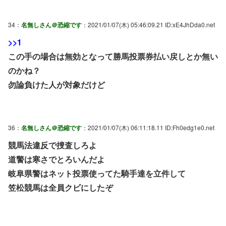
34：
名無しさん＠恐縮です
：2021/01/07(木) 05:46:09.21 ID:xE4JhDda0.net
>>1
この手の場合は無効となって勝馬投票券払い戻しとか無い
のかね？
勿論負けた人が対象だけど
36：
名無しさん＠恐縮です
：2021/01/07(木) 06:11:18.11 ID:Fh0edg1e0.net
競馬法違反で捜査しろよ
道警は寒さでとろいんだよ
岐阜県警はネット投票使ってた騎手達を立件して
笠松競馬は全員クビにしたぞ