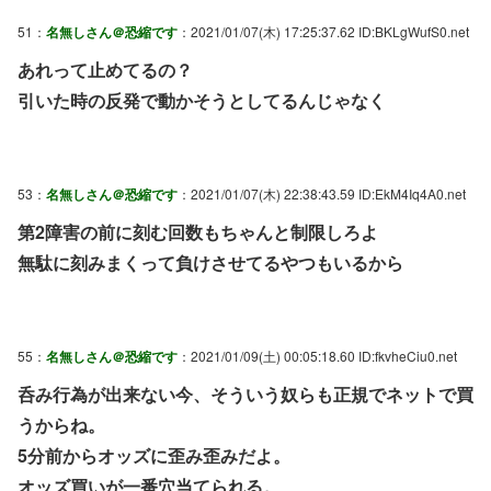
51：
名無しさん＠恐縮です
：2021/01/07(木) 17:25:37.62 ID:BKLgWufS0.net
あれって止めてるの？
引いた時の反発で動かそうとしてるんじゃなく
53：
名無しさん＠恐縮です
：2021/01/07(木) 22:38:43.59 ID:EkM4Iq4A0.net
第2障害の前に刻む回数もちゃんと制限しろよ
無駄に刻みまくって負けさせてるやつもいるから
55：
名無しさん＠恐縮です
：2021/01/09(土) 00:05:18.60 ID:fkvheCiu0.net
呑み行為が出来ない今、そういう奴らも正規でネットで買
うからね。
5分前からオッズに歪み歪みだよ。
オッズ買いが一番穴当てられる。