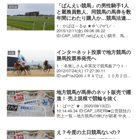
「ばんえい競馬」の男性騎手1人
競馬場
と厩務員数人、同競馬の馬券を数
年間にわたり購入か…競馬法違反
の疑い、本人らは否定
1：かばほ～るφ ★＠＼(^o^)／：
2015/12/11(金) 09:06:38.22
ID:CAP_USER*.netばんえい騎手、馬券
購入か 競馬法違反、厩務員数人も疑
い 本人らは否定 帯広市が主催するばん
えい競馬で、男性騎手１人と厩...
インターネット投票で地方競馬の
話題
勝馬投票券発売へ
1 ：名無しさん＠実況で競馬板アウト：
2012/07/24(火) 17:27:30.11
ID:uoP1eJQ00ＪＲＡでは、１０月２日
（火）からＪＲＡインターネット投票
（ＩＰＡＴ方式）において、 地方競馬の
勝馬投票券の発売等を行いますので...
地方競馬が馬券のネット販売で躍
話題
進！ 売上規模で競輪を抜く
1：ばーど ★：2020/09/13(日)
10:14:49.34 ID:CAP_USER9■公営競技の
売上一覧～地方競馬の伸びが顕著 中央競
馬は公営競技（「公営ギャンブル」と称
されます）の中で最大規模を誇ります。
具体的に2019年度（20...
え？今度の土日競馬ないの？
話題