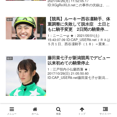
2021/04/26(月) 11:52:05.17
ID:XGgRxiXL0.netこの事件の伏線は、こ
の日の2Rの3歳未勝利（1400m、芝）の
レースにあった。ルーキーの角田大和騎
手が騎乗していたエムテ...
【競馬】ルーキー西谷凜騎手、体
騎手
重調整に失敗して脱水症 土日と
もに騎手変更 2日間の騎乗停
止 身長166.5cm
1：ニーニーφ ★：2021/05/01(土)
15:43:07.09 ID:CAP_USER9.netＪＲＡは
５月１日、西谷凜騎手（１８）＝栗東・
谷潔厩舎＝が体重の調整ができず、疾病
（脱水症）を発症して、今週の競馬に騎
乗できなかったため、...
藤田菜七子が新潟競馬でデビュー
騎手
以来初めての騎乗停止
1：江戸領内小仏蘭西藩 ★：
2017/10/29(日) 21:05:50.60
ID:CAP_USER9.net藤田菜七子が新潟競
馬でデビュー以来初めての騎乗停止 藤田
菜七子騎手（２０）＝美浦・根本康広厩
舎＝は、２９日の新潟競馬６Ｒで２着
に...
メニュー
ホーム
検索
トップ
サイドバー