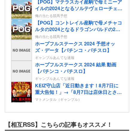
からボーダー3維持」この2つだけでいい
【POG】マテラスカイ産駒で母ミニーア
と思う
イルの2024となるソルテヴェローチェの
2歳情報
俺の当たる競馬予想
【POG】コントレイル産駒で母メチャコ
ルタの2024となるドラゴンバルドの2歳
情報
俺の当たる競馬予想
ホープフルステークス 2024 予想オッ
ズ・データ【パチンコ・パチスロ】
ギャンブルあんてな速報
ホープフルステークス 2024 結果 動画
【パチンコ・パチスロ】
ギャンブルあんてな速報
KEIZ守山店「近日動きます！8月7日に
重大告知！」→「8月7日は店休日とさせ
て頂きます」
マトメンタル（ギャンブル）
【相互RSS】こちらの記事もオススメ！