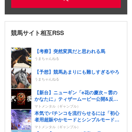
競馬サイト相互RSS
【考察】突然変異だと思われる馬
うまちゃんねる
【予想】競馬あまりにも難しすぎるやろ
うまちゃんねる
【新台】ニューギン「e花の慶次～雲の
かなたに」ティザームービー公開&反応
まとめ！休眠層ユーザーからパチンコ復
マトメンタル（ギャンブル）
帰の声も！
本気でパチンコを流行らせるには「初心
者用超賑やかモードとシンプルモード搭
載」「コテスタフェアスタなんでもいい
マトメンタル（ギャンブル）