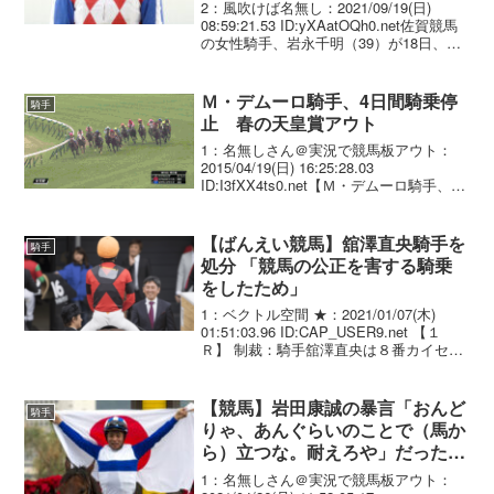
2：風吹けば名無し：2021/09/19(日)
08:59:21.53 ID:yXAatOQh0.net佐賀競馬
の女性騎手、岩永千明（39）が18日、騎
乗停止となって全6鞍を急きょ乗り替わっ
た。佐賀競馬によれば、通信機器の持ち
込みが判明した...
Ｍ・デムーロ騎手、4日間騎乗停
騎手
止 春の天皇賞アウト
1：名無しさん＠実況で競馬板アウト：
2015/04/19(日) 16:25:28.03
ID:I3fXX4ts0.net【Ｍ・デムーロ騎手、４
日間の騎乗停止】 皐月賞の直線で外に斜
行したことで制裁。#keiba— 日刊ゲンダ
イ 競馬 (@g...
【ばんえい競馬】舘澤直央騎手を
騎手
処分 「競馬の公正を害する騎乗
をしたため」
1：ベクトル空間 ★：2021/01/07(木)
01:51:03.96 ID:CAP_USER9.net 【１
Ｒ】 制裁：騎手舘澤直央は８番カイセピ
ュアレディ号に騎乗したところ、 騎乗法
に適切を欠き競馬の公正を害したため、
令和３年１月１...
【競馬】岩田康誠の暴言「おんど
騎手
りゃ、あんぐらいのことで（馬か
ら）立つな。耐えろや」だったこ
とが判明
1：名無しさん＠実況で競馬板アウト：