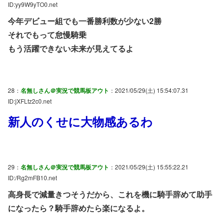
ID:yy9W9yTO0.net
今年デビュー組でも一番勝利数が少ない2勝
それでもって怠慢騎乗
もう活躍できない未来が見えてるよ
28：
名無しさん＠実況で競馬板アウト
：2021/05/29(土) 15:54:07.31
ID:jXFLtz2c0.net
新人のくせに大物感あるわ
29：
名無しさん＠実況で競馬板アウト
：2021/05/29(土) 15:55:22.21
ID:/Rg2mFB10.net
高身長で減量きつそうだから、これを機に騎手辞めて助手
になったら？騎手辞めたら楽になるよ。