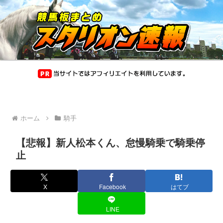
ホーム
騎手
【悲報】新人松本くん、怠慢騎乗で騎乗停
止
X
Facebook
はてブ
LINE