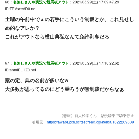
66：
名無しさん＠実況で競馬板アウト
：2021/05/29(土) 17:09:47.29
ID:TRVoxeVD0.net
土曜の午前中で▲の若手にこういう制裁とか、これ見せし
め的なアレか？
これがアウトなら横山典弘なんて免許剥奪だろ
67：
名無しさん＠実況で競馬板アウト
：2021/05/29(土) 17:10:22.62
ID:anmIELHZ0.net
案の定、典の名前が多いなw
大多数が思ってるのにどう乗ろうが無制裁だからなぁ
【悲報】新人松本くん、怠慢騎乗で騎乗停止
引用元：
https://awabi.2ch.sc/test/read.cgi/keiba/1622269689