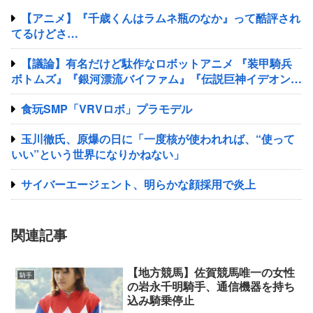
【アニメ】『千歳くんはラムネ瓶のなか』って酷評され
てるけどさ…
【議論】有名だけど駄作なロボットアニメ 『装甲騎兵
ボトムズ』『銀河漂流バイファム』『伝説巨神イデオン』
『超獣機神ダンクーガ』『銀河疾風サスライガー』
食玩SMP「VRVロボ」プラモデル
玉川徹氏、原爆の日に「一度核が使われれば、“使って
いい”という世界になりかねない」
サイバーエージェント、明らかな顔採用で炎上
関連記事
【地方競馬】佐賀競馬唯一の女性
騎手
の岩永千明騎手、通信機器を持ち
込み騎乗停止