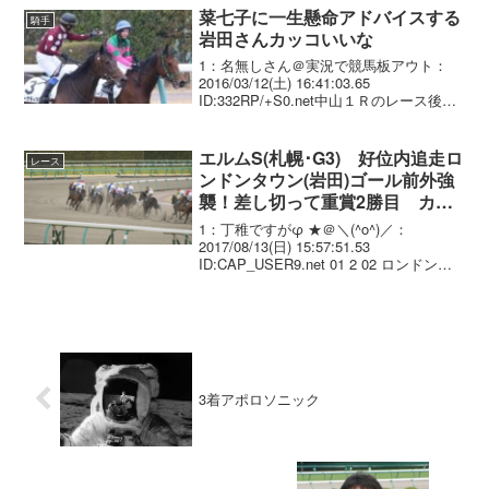
菜七子に一生懸命アドバイスする
騎手
岩田さんカッコいいな
1：名無しさん＠実況で競馬板アウト：
2016/03/12(土) 16:41:03.65
ID:332RP/+S0.net中山１Ｒのレース後、
岩田（左）からアドバイスを受ける藤田
菜七子 無料で新人のためにアドバイスし
てあげるなんて優しいわ2：...
エルムS(札幌･G3) 好位内追走ロ
レース
ンドンタウン(岩田)ゴール前外強
襲！差し切って重賞2勝目 カネ
ヒキリ産駒JRA重賞初V
1：丁稚ですがφ ★＠＼(^o^)／：
2017/08/13(日) 15:57:51.53
ID:CAP_USER9.net 01 2 02 ロンドンタ
ウン 牡4/510(-14)/ 1.40.9 レ
コード 岩田康誠 57.0 牧田...
3着アポロソニック