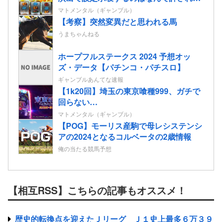
るの？
マトメンタル（ギャンブル）
【考察】突然変異だと思われる馬
うまちゃんねる
ホープフルステークス 2024 予想オッ
ズ・データ【パチンコ・パチスロ】
ギャンブルあんてな速報
【1k20回】埼玉の東京喰種999、ガチで
回らない…
マトメンタル（ギャンブル）
【POG】モーリス産駒で母レシステンシ
アの2024となるコルベータの2歳情報
俺の当たる競馬予想
【相互RSS】こちらの記事もオススメ！
歴史的転換点を迎えたＪリーグ Ｊ１史上最多６万３９