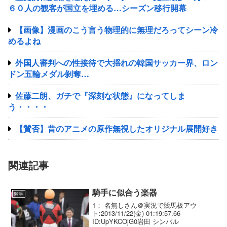
６０人の観客が国立を埋める…シーズン移行開幕
【画像】漫画のこう言う物理的に無理だろってシーン冷
めるよね
外国人審判への性接待で大揺れの韓国サッカー界、ロン
ドン五輪メダル剝奪…
佐藤二朗、ガチで『深刻な状態』になってしま
う・・・・
【賛否】昔のアニメの原作無視したオリジナル展開好き
関連記事
騎手に似合う楽器
騎手
1： 名無しさん＠実況で競馬板アウ
ト:2013/11/22(金) 01:19:57.66
ID:UpYKCOjG0岩田 シンバル