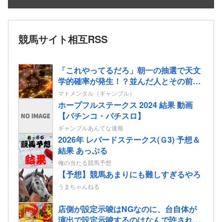
競馬サイト相互RSS
「これやってるだろ」朝一の抽選で天文
学的確率が発生！？並んだ人とその前後
で連番が出てしまう…
マトメンタル（ギャンブル）
ホープフルステークス 2024 結果 動画
【パチンコ・パチスロ】
ギャンブルあんてな速報
2026年 レパードステークス(Ｇ3) 予想＆
結果 あっぷる
俺の当たる競馬予想
【予想】競馬あまりにも難しすぎるやろ
うまちゃんねる
店側が設定示唆はNGなのに、台自体が
演出で設定示唆するのはなんで許されて