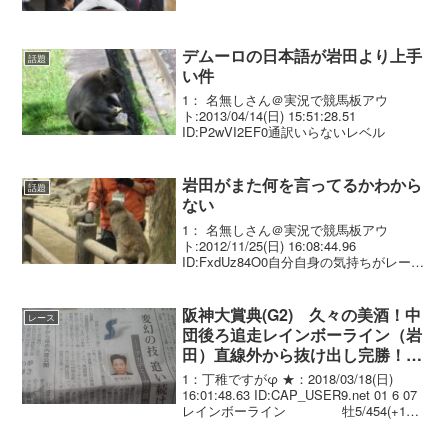
デムーロの日本語が岩田より上手
話題
い件
1： 名無しさん＠実況で競馬板アウ
ト:2013/04/14(日) 15:51:28.51
ID:P2wVI2EF0通訳いらないレベル
岩田がまた何を言ってるかわから
話題
ない
1： 名無しさん＠実況で競馬板アウ
ト:2012/11/25(日) 16:08:44.96
ID:FxdUz84O0自分自身の気持ちがレース
になってしまった？
阪神大賞典(G2) 久々の美酒！中
レース
団後ろ追走レインボーライン（岩
田）直線外から抜け出し完勝！2
年ぶり勝利で天皇賞春へ
1：丁稚ですがφ ★：2018/03/18(日)
16:01:48.63 ID:CAP_USER9.net 01 6 07
レインボーライン 牡5/454(+10)/
3.03.6 --- 岩田康誠 56.0 浅見
秀一 0...