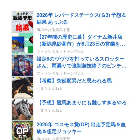
2026年 レパードステークス(Ｇ3) 予想＆
結果 あっぷる
俺の当たる競馬予想
【27年間の歴史に幕】ダイナム新井店
（新潟県妙高市）が8月23日の営業をも
って閉店へ
マトメンタル（ギャンブル）
設定6のヴヴヴを打っているスロッター
さん、雨漏りで強制遊技終了のピンチ…
マトメンタル（ギャンブル）
【考察】突然変異だと思われる馬
うまちゃんねる
【予想】競馬あまりにも難しすぎるやろ
うまちゃんねる
2026年 コスモス賞(OP) 出走予定馬＆血
統＆想定ジョッキー
俺の当たる競馬予想