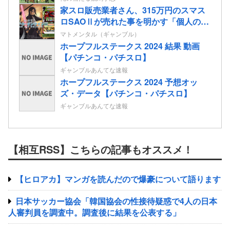
家スロ販売業者さん、315万円のスマス
ロSAOⅡが売れた事を明かす「個人のお
客様からご注文頂きました」
マトメンタル（ギャンブル）
ホープフルステークス 2024 結果 動画
【パチンコ・パチスロ】
ギャンブルあんてな速報
ホープフルステークス 2024 予想オッ
ズ・データ【パチンコ・パチスロ】
ギャンブルあんてな速報
【相互RSS】こちらの記事もオススメ！
【ヒロアカ】マンガを読んだので爆豪について語ります
日本サッカー協会「韓国協会の性接待疑惑で4人の日本
人審判員を調査中。調査後に結果を公表する」