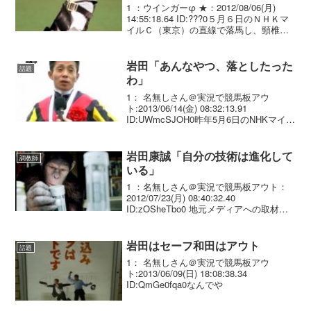
1 ：ウインガーφ ★：2012/08/06(月)
14:55:18.64 ID:???0５月６日のＮＨＫマ
イルＣ（東京）の直線で落馬し、頸椎骨
折の疑いなどで休養している後藤浩輝騎
手（３８）＝美浦・フリー＝が５日、テ
レビ出演のために新潟競馬...
岩田「あんなやつ、落としたった
話題
わ」
1： 名無しさん＠実況で競馬板アウ
ト:2013/06/14(金) 08:32:13.91
ID:UWmcSJOH0昨年5月6日のNHKマイル
カップ（GＩ）で、岩田康誠（39）の騎
乗馬が斜行し、進路を塞がれた後藤浩輝
（39）が落馬、頸椎骨折の...
岩田康誠「自分の技術は進化して
調教師
いる」
1 ：名無しさん＠実況で競馬板アウト：
2012/07/23(月) 08:40:32.40
ID:zOSheTbo0 地元メディアへの取材日
に設定された１８日、レースへの意気込
みを聞かれた矢作師は「勝ったら調教師
をやめてもいい。それぐらいの気...
岩田はセーフ和田はアウト
話題
1： 名無しさん＠実況で競馬板アウ
ト:2013/06/09(日) 18:08:38.34
ID:QmGe0fqa0なんでや