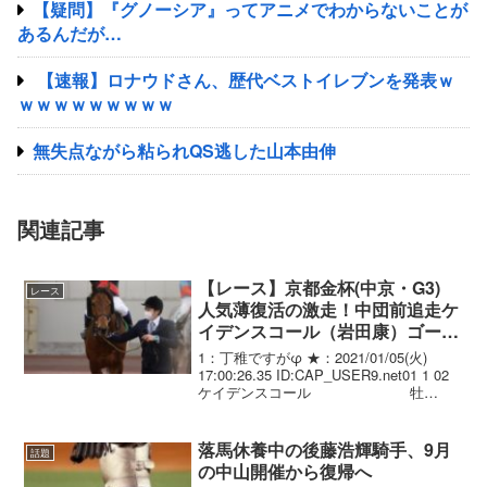
【疑問】『グノーシア』ってアニメでわからないことが
あるんだが…
【速報】ロナウドさん、歴代ベストイレブンを発表ｗ
ｗｗｗｗｗｗｗｗｗ
無失点ながら粘られQS逃した山本由伸
関連記事
【レース】京都金杯(中京・G3)
レース
人気薄復活の激走！中団前追走ケ
イデンスコール（岩田康）ゴール
前で抜け出し2年4か月ぶり勝利！
1：丁稚ですがφ ★：2021/01/05(火)
17:00:26.35 ID:CAP_USER9.net01 1 02
ケイデンスコール 牡
5/472(. +4)/ 1.33.1 --- 岩田康誠
56.0 安田 隆...
落馬休養中の後藤浩輝騎手、9月
話題
の中山開催から復帰へ