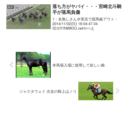
大井競馬５Ｒで７頭が落馬する事故がお
きた。３コーナーでアエノ...
落ち方がヤバイ・・・宮崎北斗騎
騎手
手が落馬負傷
1：名無しさん＠実況で競馬板アウト：
2014/11/02(日) 16:04:47.04
ID:07i7NWKfO.netやべえ
本馬場入場に使用して欲しい曲
ジャスタウェイ 次走の鞍上はノリ