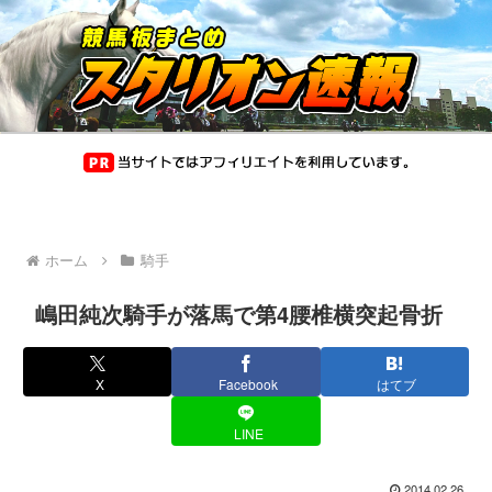
ホーム
騎手
嶋田純次騎手が落馬で第4腰椎横突起骨折
X
Facebook
はてブ
LINE
2014.02.26