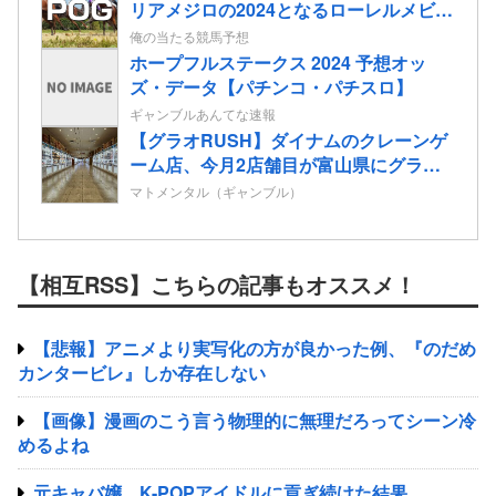
リアメジロの2024となるローレルメビウ
スの2歳情報
俺の当たる競馬予想
ホープフルステークス 2024 予想オッ
ズ・データ【パチンコ・パチスロ】
ギャンブルあんてな速報
【グラオRUSH】ダイナムのクレーンゲ
ーム店、今月2店舗目が富山県にグラン
ドオープン決定
マトメンタル（ギャンブル）
【相互RSS】こちらの記事もオススメ！
【悲報】アニメより実写化の方が良かった例、『のだめ
カンタービレ』しか存在しない
【画像】漫画のこう言う物理的に無理だろってシーン冷
めるよね
元キャバ嬢、K-POPアイドルに貢ぎ続けた結果……