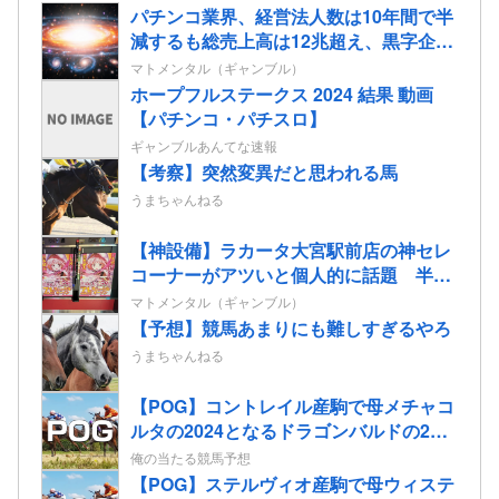
パチンコ業界、経営法人数は10年間で半
減するも総売上高は12兆超え、黒字企業
割合はコロナ前の水準に回復
マトメンタル（ギャンブル）
ホープフルステークス 2024 結果 動画
【パチンコ・パチスロ】
ギャンブルあんてな速報
【考察】突然変異だと思われる馬
うまちゃんねる
【神設備】ラカータ大宮駅前店の神セレ
コーナーがアツいと個人的に話題 半個
室島+スマホミラーモニターを搭載
マトメンタル（ギャンブル）
【予想】競馬あまりにも難しすぎるやろ
うまちゃんねる
【POG】コントレイル産駒で母メチャコ
ルタの2024となるドラゴンバルドの2歳
情報
俺の当たる競馬予想
【POG】ステルヴィオ産駒で母ウィステ