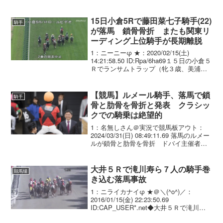
庫県南あわじ市灘仁頃（なだにごろ）の
競走馬育成施設で、男性が落馬して馬と
ぶつかった、と施設関係者...
15日小倉5Rで藤田菜七子騎手(22)
騎手
が落馬 鎖骨骨折 またも関東リ
ーディング上位騎手が長期離脱
1：ニーニーφ ★：2020/02/15(土)
14:21:58.50 ID:Rpa/6ha69１５日の小倉５
Ｒでランサムトラップ（牝３歳、美浦・
根本）に騎乗した藤田菜七子騎手（２
２）＝美浦・根本＝が、向正面でバラン
スを崩し落馬。競走中止と...
【競馬】ルメール騎手、落馬で鎖
騎手
骨と肋骨を骨折と発表 クラシッ
クでの騎乗は絶望的
1：名無しさん＠実況で競馬板アウト：
2024/03/31(日) 08:49:11.69 落馬のルメー
ルが鎖骨と肋骨を骨折 ドバイ主催者が
発表 ドバイレーシングクラブは日本時間
３１日、競走中に落馬したＣ・ルメール
騎手のケガの状況について公式Ｘ...
大井５Ｒで滝川寿ら７人の騎手巻
競馬場
き込む落馬事故
1：ニライカナイφ ★＠＼(^o^)／：
2016/01/15(金) 22:23:50.69
ID:CAP_USER*.net◆大井５Ｒで滝川寿
ら７人の騎手巻き込む落馬事故 １５日の