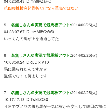
04:02:50.43 ID:
mn6ivZaPO
第四腰椎横突起骨折だけなら重傷ではない
5：
名無しさん＠実況で競馬板アウト:
2014/02/25(火)
04:23:07.67 ID:
mHMIFOyW0
いっくんの馬が上を通過してた
6：
名無しさん＠実況で競馬板アウト:
2014/02/25(火)
10:08:59.24 ID:
qJDIxiVT0
馬に乗られたんですかｗ
重傷でなくて何よりです
7：
名無しさん＠実況で競馬板アウト:
2014/02/25(火)
10:17:17.13 ID:
TwktlZQr0
４角でブノワの勝ち馬が一気に横から交わして嶋田の前に