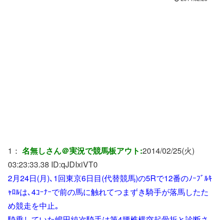
1：
名無しさん＠実況で競馬板アウト:
2014/02/25(火)
03:23:33.38 ID:
qJDIxiVT0
2月24日(月)､1回東京6日目(代替競馬)の5Rで12番のﾉｰﾌﾞﾙｷ
ｬﾛﾙは､4ｺｰﾅｰで前の馬に触れてつまずき騎手が落馬したた
め競走を中止｡
騎乗していた嶋田純次騎手は第4腰椎横突起骨折と診断さ