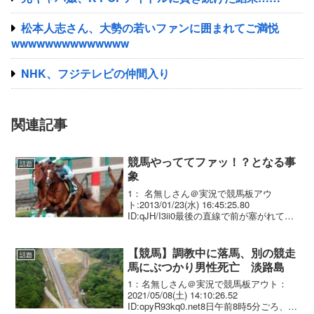
松本人志さん、大勢の若いファンに囲まれてご満悦
wwwwwwwwwwwwww
NHK、フジテレビの仲間入り
関連記事
競馬やっててファッ！？となる事
話題
象
1： 名無しさん＠実況で競馬板アウ
ト:2013/01/23(水) 16:45:25.80
ID:qJH/I3ii0最後の直線で前が塞がれて落
馬しそうになったとき
【競馬】調教中に落馬、別の競走
話題
馬にぶつかり男性死亡 淡路島
1：名無しさん＠実況で競馬板アウト：
2021/05/08(土) 14:10:26.52
ID:opyR93kq0.net8日午前8時5分ごろ、兵